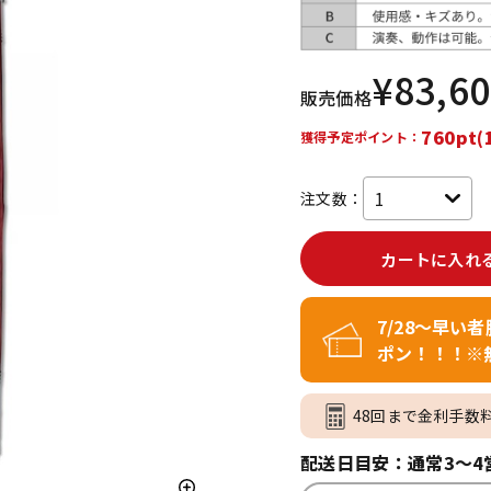
DTM オンラ
レコーディン
イン納品
グ機器
¥
83,6
販売価格
ジ
760pt(
獲得予定ポイント：
注文数：
カートに入れ
7/28～早い
ポン！！！※
48回まで金利手数
配送日目安：通常3～4