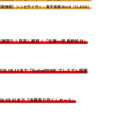
買取価格】シンセサイザー・電子楽器 Nord（CLAVIA）
>在庫限り！見逃し厳禁！「在庫一掃 最終処分」
2026.08.13まで「IkebePRIME プレミアム感謝
026.08.31まで「決算売り尽くしセール」