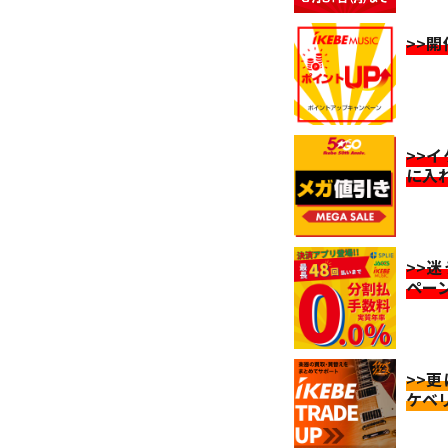
>>
>>
に入
>>
ペー
>>
ケベ