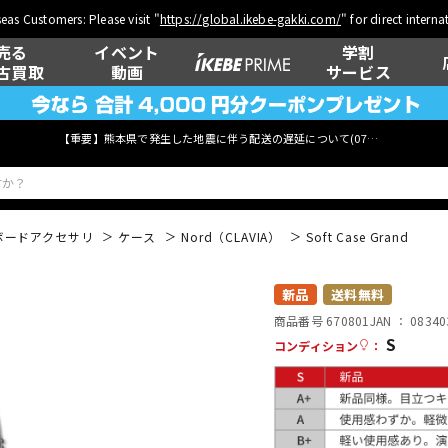
eas Customers: Please visit "
https://global.ikebe-gakki.com/
" for direct intern
売る
イベント
学割
古買取
動画
サービス
【重要】熊本県で発生した地震に伴う配送の遅延について(
07月29日
更新)
ボードアクセサリ
ケース
Nord（CLAVIA）
Soft Case Grand
ベース
ウクレレ
新品
送料無料
商品番号 670801
JAN ：
08340
S
コンディション
：
管楽器
その他楽器