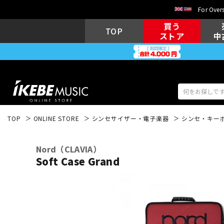
For Overs
買う
TOP
ストア
中
TOP
ONLINE STORE
シンセサイザー・電子楽器
シンセ・キー
アコギ/エレ
エレキギター
アコ
Nord（CLAVIA）
Soft Case Grand
キーボード
電子ピアノ