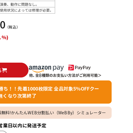
配信/ライブ
楽器アクセサ
機器
リ
00
（税込）
1%)
る
者勝ち！！先着1000枚限定 全品対象5％OFFクー
無くなり次第終了
料無料!かんたんWEB分割払い（WeBBy）シミュレーター
営業日以内に発送予定