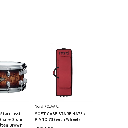
Nord（CLAVIA）
Starclassic
SOFT CASE STAGE HA73 /
Snare Drum
PIANO 73 (with Wheel)
olten Brown