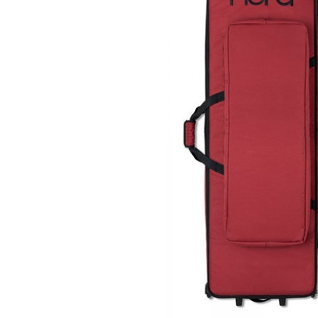
DJ機器
DTM
中古
ヴィンテー