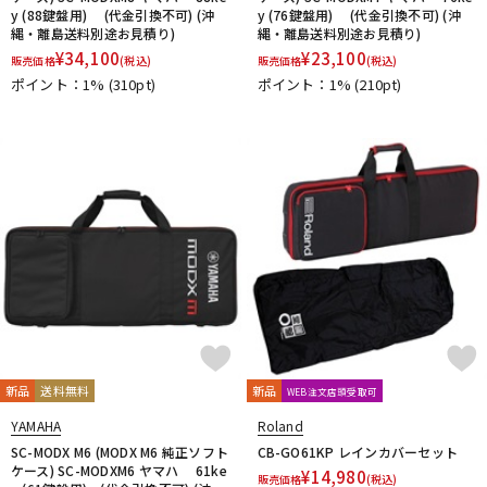
y (88鍵盤用) (代金引換不可) (沖
y (76鍵盤用) (代金引換不可) (沖
縄・離島送料別途お見積り)
縄・離島送料別途お見積り)
¥
34,100
¥
23,100
販売価格
(税込)
販売価格
(税込)
ポイント：1%
(310pt)
ポイント：1%
(210pt)
新品
送料無料
新品
WEB注文店頭受取可
YAMAHA
Roland
SC-MODX M6 (MODX M6 純正ソフト
CB-GO61KP レインカバーセット
ケース) SC-MODXM6 ヤマハ 61ke
¥
14,980
販売価格
(税込)