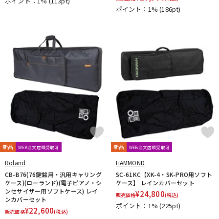
ポイント：1%
(113pt)
ポイント：1%
(186pt)
新品
新品
WEB注文店頭受取可
WEB注文店頭受取可
Roland
HAMMOND
CB-B76(76鍵盤用・汎用キャリング
SC-61KC【XK-4・SK-PRO用ソフト
ケース)(ローランド)(電子ピアノ・シ
ケース】 レインカバーセット
ンセサイザー用ソフトケース) レイ
¥
24,800
販売価格
(税込)
ンカバーセット
ポイント：1%
(225pt)
¥
22,600
販売価格
(税込)