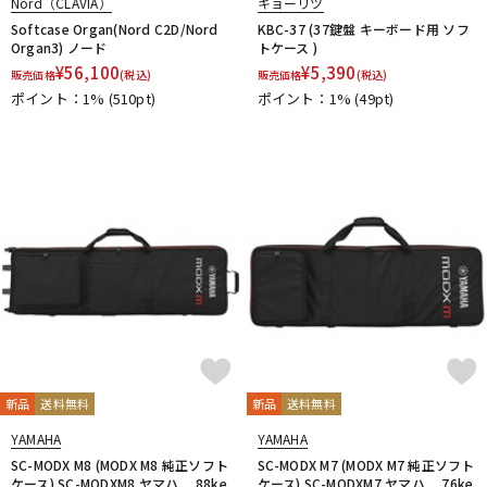
Nord（CLAVIA）
キョーリツ
Softcase Organ(Nord C2D/Nord
KBC-37 (37鍵盤 キーボード用 ソフ
Organ3) ノード
トケース )
¥
56,100
¥
5,390
販売価格
(税込)
販売価格
(税込)
ポイント：1%
(510pt)
ポイント：1%
(49pt)
新品
送料無料
新品
送料無料
YAMAHA
YAMAHA
SC-MODX M8 (MODX M8 純正ソフト
SC-MODX M7 (MODX M7 純正ソフト
ケース) SC-MODXM8 ヤマハ 88ke
ケース) SC-MODXM7 ヤマハ 76ke