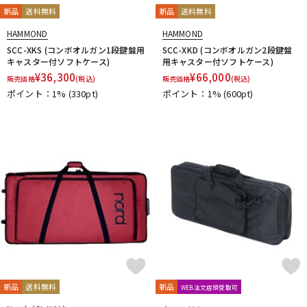
新品
送料無料
新品
送料無料
HAMMOND
HAMMOND
SCC-XKS (コンボオルガン1段鍵盤用
SCC-XKD (コンボオルガン2段鍵盤
キャスター付ソフトケース)
用キャスター付ソフトケース)
¥
36,300
¥
66,000
販売価格
(税込)
販売価格
(税込)
ポイント：1%
(330pt)
ポイント：1%
(600pt)
新品
送料無料
新品
WEB注文店頭受取可