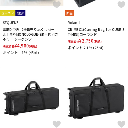
DTM オンライン納品
レコーディング機器
SOMA laboratory
STAY
STUDIO ELECTRONICS
Studiologic
SUZUKI
ユーズド
NEW
新品
T-Y
SEQUENZ
Roland
配信/ライブ機器
楽器アクセサリ
TAHORNG
Tech
Teenage Engineering
tiptop audio
USED 中古【決算売り尽くしセー
CB-MBC1(Carring Bag for CUBE-S
UDG
UDO Audio
ULTIMATE
unknown
Vermona
VOX
ル】MP-MONOLOGUE-BK※代引き
T-MINI)ローランド
不可 シーケンツ
¥
2,750
Waldorf
YAMAHA
販売価格
(税込)
¥
4,980
中古
ヴィンテージ
販売価格
(税込)
ポイント：1%
(25pt)
他
ポイント：1%
(45pt)
キョーリツ
甲南
Melbourne Instruments
PWM