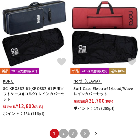
新品
新品
送料無料
WEB注文店頭受取可
WEB注文店頭受取可
KORG
Nord（CLAVIA）
SC-KROSS2-61(KROSS2-61専用ソ
Soft Case Electro61/Lead/Wave
フトケース)(コルグ) レインカバーセ
レインカバーセット
ット
¥
31,700
販売価格
(税込)
¥
12,800
販売価格
(税込)
ポイント：1%
(288pt)
ポイント：1%
(116pt)
...
1
2
3
6