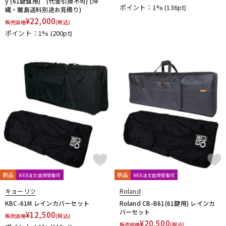
y (61鍵盤用) (代金引換不可) (沖
ポイント：1%
(136pt)
縄・離島送料別途お見積り)
¥
22,000
販売価格
(税込)
ポイント：1%
(200pt)
新品
新品
WEB注文店頭受取可
WEB注文店頭受取可
キョーリツ
Roland
KBC-61M レインカバーセット
Roland CB-B61(61鍵用) レインカ
バーセット
¥
12,500
販売価格
(税込)
¥
20,500
販売価格
(税込)