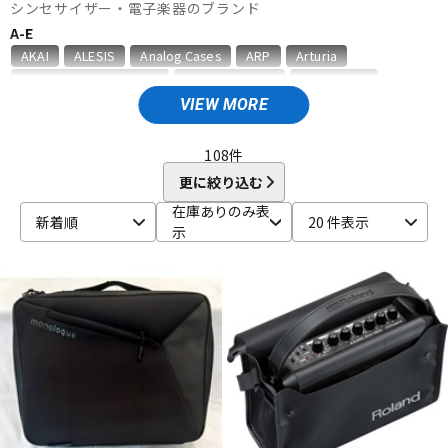
シンセサイザー・電子楽器のブランド
ベース
ウクレレ
A-E
AKAI
ALESIS
Analog Cases
ARP
Arturia
Ashun Sound Machines
audio-technica
BEHRINGER
ドラム
パーカッション
Belcat
BOSS
CASIO
DATO
DAVE SMITH INSTRUMENTS
VIEW MORE
DECKSAVER
DEXIBELL
DOEPFER
DREADBOX
EarthQuaker Devices
elektron
Eowave
Erica synths
108
件
キーボード
電子ピアノ
Expressive E
更に絞り込む
F-M
在庫ありのみ表
新着順
20 件表示
FLAME
Gamechanger | Audio
GATOR
HAMMOND
示
管楽器
その他楽器
HERCULES
IK Multimedia
Ikebe Original
JOMOX
K&M
KAWAI
KENTON
Kikutani
KORG
Leslie
Make Noise
MALONEY
Manikin Electronic
M-AUDIO
Mellotron
アンプ
エフェクター
Miditech
moog
MUSIC NOMAD
N-S
Neo Instruments
No Brand
Nord（CLAVIA）
NOVATION
DJ機器
DTM
Oberheim
Playtime Engineering
Providence
QUIK LOK
RADIKAL TECHNOLOGIES
Roland
SEELETON
SEQUENTIAL
SEQUENZ
Sherman
shin’s music
Singular Sound