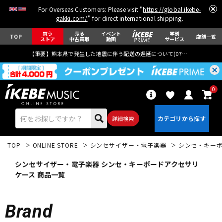
For Overseas Customers: Please visit "
https://global.ikebe-
gakki.com/
" for direct international shipping.
買う
売る
イベント
学割
TOP
店舗一覧
ストア
中古買取
動画
サービス
【重要】熊本県で発生した地震に伴う配送の遅延について(
07月29日
更新)
0
詳細検索
TOP
ONLINE STORE
シンセサイザー・電子楽器
シンセ・キー
シンセサイザー・電子楽器 シンセ・キーボードアクセサリ
ケース 商品一覧
エレキギター
アコギ/エレアコ
Brand