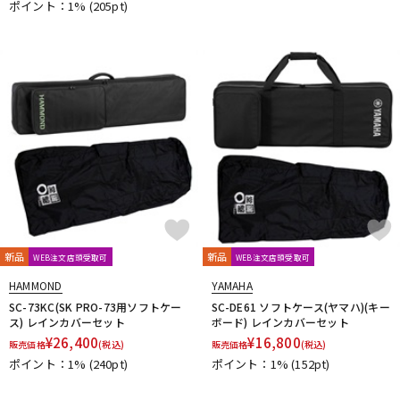
ポイント：1%
(205pt)
新品
新品
WEB注文店頭受取可
WEB注文店頭受取可
HAMMOND
YAMAHA
SC-73KC(SK PRO-73用ソフトケー
SC-DE61 ソフトケース(ヤマハ)(キー
ス) レインカバーセット
ボード) レインカバーセット
¥
26,400
¥
16,800
販売価格
(税込)
販売価格
(税込)
ポイント：1%
(240pt)
ポイント：1%
(152pt)