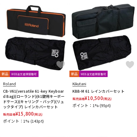
新品
新品
WEB注文店頭受取可
WEB注文店頭受取可
Roland
Kikutani
CB-V61(versatile 61-key Keyboar
KBB-M 61 レインカバーセット
d Bag)(ローランド)(61鍵用キーボー
¥
10,500
販売価格
(税込)
ドケース)(キャリング・バッグ)(リュ
ポイント：1%
(95pt)
ックタイプ) レインカバーセット
¥
15,800
販売価格
(税込)
ポイント：1%
(143pt)