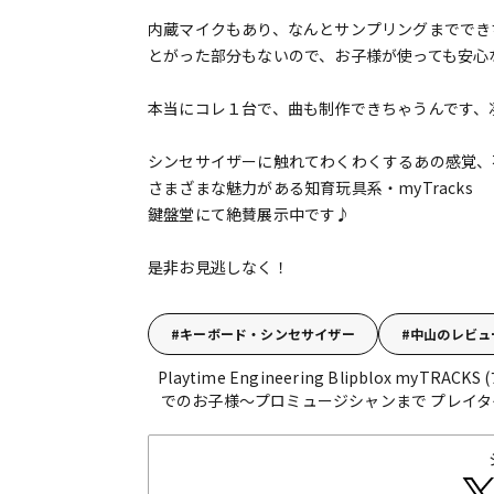
内蔵マイクもあり、なんとサンプリングまででき
とがった部分もないので、お子様が使っても安心
本当にコレ１台で、曲も制作できちゃうんです、
シンセサイザーに触れてわくわくするあの感覚、
さまざまな魅力がある知育玩具系・myTracks
鍵盤堂にて絶賛展示中です♪
是非お見逃しなく！
キーボード・シンセサイザー
中山のレビュ
Playtime Engineering Blipblox m
でのお子様～プロミュージシャンまで プレイ