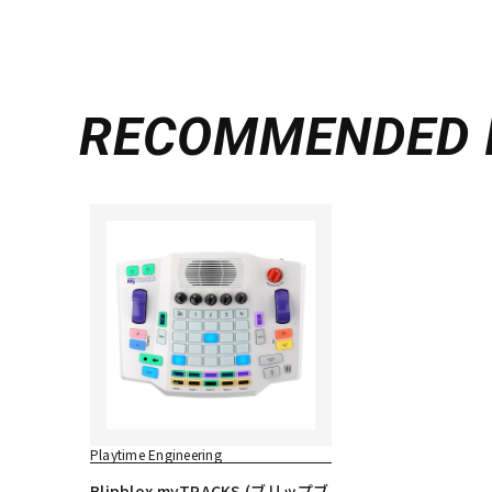
RECOMMENDED
Playtime Engineering
Blipblox myTRACKS (ブリップブ