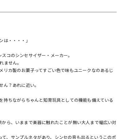
配信/ライブ
楽器アクセサ
機器
リ
ンは・・・・」
ンフランシスコのシンセサイザー・メーカー。
れません。
メリカ製のお菓子ってすごい色で味もユニークなのあるじ
せん？あれに近い。
を持ちながらちゃんと知育玩具としての機能も備えている
の子供から、いままで楽器に触れたことが無い大人まで幅広い対
があって、サンプルネタがあり、シンセの音も出るというこのポ