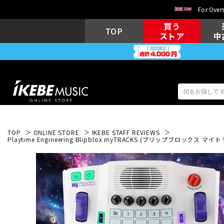
For Overs
買う
TOP
ストア
中
TOP
ONLINE STORE
IKEBE STAFF REVIEWS
アコギ/エレ
Playtime Engineering Blipblox myTRACKS (ブリッ
エレキギター
アコ
キーボード
電子ピアノ