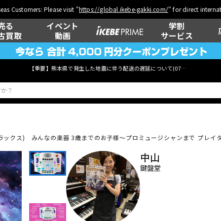
eas Customers: Please visit "
https://global.ikebe-gakki.com/
" for direct intern
売る
イベント
学割
古買取
動画
サービス
【重要】熊本県で発生した地震に伴う配送の遅延について(
07月29日
更新)
プブロックス マイトラックス) みんなの楽器 3歳までのお子様～プロミュージシャンまで 
ベース
ウクレレ
中山
鍵盤堂
管楽器
その他楽器