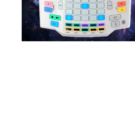
DJ機器
DTM
中古
ヴィンテー