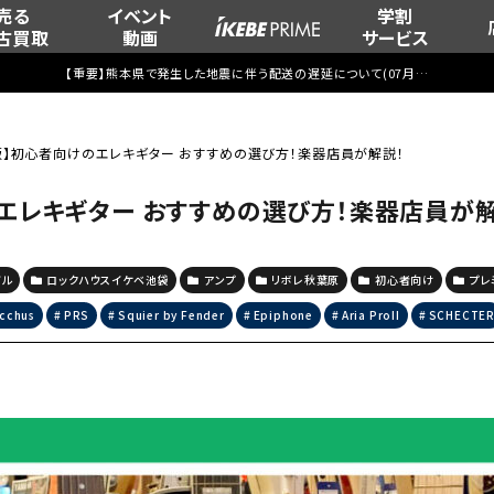
売る
イベント
学割
古買取
動画
サービス
【重要】熊本県で発生した地震に伴う配送の遅延について(
07月29日
更新)
夏版】初心者向けのエレキギター おすすめの選び方！楽器店員が解説！
のエレキギター おすすめの選び方！楽器店員が
グル
ロックハウスイケベ池袋
アンプ
リボレ秋葉原
初心者向け
プレ
cchus
PRS
Squier by Fender
Epiphone
Aria ProII
SCHECTE