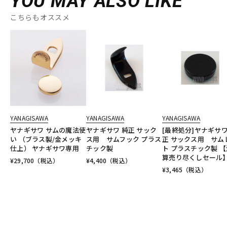
YOU MAY ALSO LIKE
こちらもオススメ
YANAGISAWA
YANAGISAWA
YANAGISAWA
ヤナギサワ サムの魔法使
ヤナギサワ 純正 サック
[最終処分]ヤナギサワ
い （ブラス製/金メッキ
ス用 サムフック プラス
正 サックス用 サム
仕上） ヤナギサワ専用
チック製
ト プラスチック製 【
算売り尽くしセール
¥
29,700
（税込）
¥
4,400
（税込）
¥
3,465
（税込）