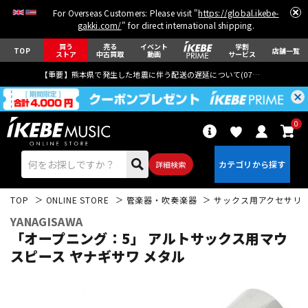
For Overseas Customers: Please visit "
https://global.ikebe-
gakki.com/
" for direct international shipping.
買う
売る
イベント
学割
TOP
店舗一覧
ストア
中古買取
動画
サービス
【重要】熊本県で発生した地震に伴う配送の遅延について(
07月29日
更新)
0
詳細検索
TOP
ONLINE STORE
管楽器・吹奏楽器
サックス用アクセサリ
YANAGISAWA
「オープニング：5」 アルトサックス用マウ
スピース ヤナギサワ メタル
エレキギター
アコギ/エレアコ