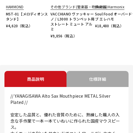
HAMMOND
その他ブランド(管楽器・吹奏楽器)
Electro Harmonix
MST-01【メロディオンス
VACCHIANO ヴァッキャー
Soul Food オーバー
タンド】
ノ / L3000 トランペット用
ブ エレハモ
ストレート ミュート アル
¥
4,620
（税込）
¥
18,480
（税込）
ミ
¥
9,856
（税込）
商品説明
仕様詳細
// YANAGISAWA Alto Sax Mouthpiece METAL Silver
Plated //
安定した品質と、優れた音質のために、熟練した職人の入
念な手作業で一本一本ていねいに作られた国産マウスピー
ス。