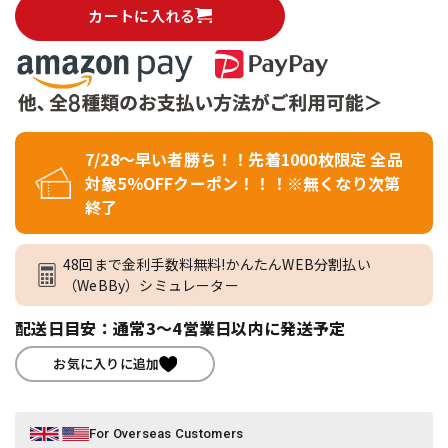
カートに入れる
7/28～早い者勝ち！！先着1000枚限定 全品
対象5％OFFクーポン！！！※無くなり次第
終了
48回まで金利手数料無料!かんたんWEB分割払い
（WeBBy）シミュレーター
配送日目安：通常3～4営業日以内に発送予定
お気に入りに追加
For Overseas Customers