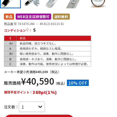
DTM オンライン納品
レコーディング機器
新品
WEB注文店頭受取可
送料無料
配信/ライブ機器
楽器アクセサリ
商品番号 783470
JAN ：
4941216012141
S
コンディション
：
中古
ヴィンテージ
メーカー希望小売価格
¥
45,100
（税込）
¥
40,590
販売価格
10% OFF
（税込）
369pt(1%)
獲得予定ポイント：
注文数：