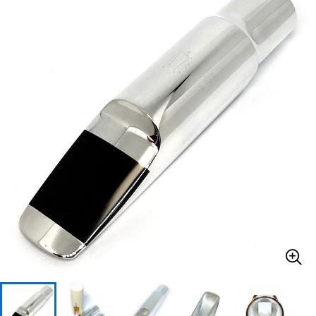
ベース
ウクレレ
ドラム
パーカッション
キーボード
電子ピアノ
管楽器
その他楽器
アンプ
エフェクター
DJ機器
DTM