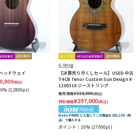
送料無料
ユーズド
送料無料
文店頭受取可
WEB注文店頭受取可
G-String
桜 ヘッドウェイ
【決算売り尽くしセール】USED 中古
T4CB Tenor Custom Sun Design #
0,800
(税込)
1200318 ジーストリング
0%
(12800pt)
¥
330,000
販売価格
(税込)
¥
297,000
特別価格
(税込)
Ikebe PRIME に入会してこの商品を282,150（税
込）で購入する
ポイント：10%
(27000pt)