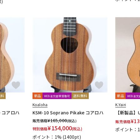
t)
無料
新品
送料無料
新品
WEB注文店頭受取可
WEB注
Koaloha
K.Yairi
ake コアロハ
KSM-10 Soprano Pikake コアロハ
【新製品】US
¥
165,000
¥
13
販売価格
(税込)
販売価格
¥
154,000
特別価格
(税込)
ポイント：
ポイント：1%
(1400pt)