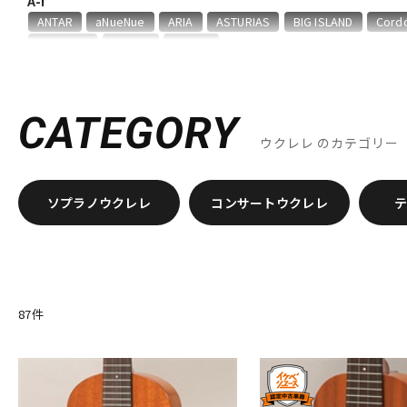
A-I
DJ機器
DTM
ANTAR
aNueNue
ARIA
ASTURIAS
BIG ISLAND
Cord
Headway
Hofner
Ibanez
K-R
K.Yairi
KALA
Kamaka
Kanile’a
Kelii
KIWAYA
Ko
中古
ヴィンテー
ROMERO CREATIONS
CATEGORY
S-Y
ウクレレ
のカテゴリー
S.Yairi
Shiihara
T.furubayashi(F's UKE)
TAKAMINE
tkitk
他
SAKURA UKULELE
G-LABO
ソプラノウクレレ
コンサートウクレレ
87
件