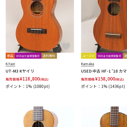
新品
送料無料
ユーズド
WEB注文店頭受取可
WEB注文店頭受取可
K.Yairi
Kamaka
UT-M3 Kヤイリ
USED 中古 HF-1 '18 カ
¥
118,800
¥
158,000
販売価格
販売価格
(税込)
(税込)
ポイント：1%
(1080pt)
ポイント：1%
(1436pt)