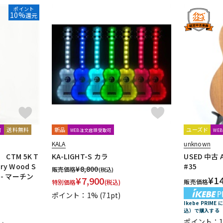
ポイント
10%
還元
送料無料
新品
ユーズド
可
WEB注文店頭受取可
WE
KALA
unknown
TM 5K T
KA-LIGHT-S カラ
USED 中古 A
tory Wood S
#35
¥
8,800
販売価格
(税込)
el- マーチン
¥
1
¥
7,900
販売価格
特別価格
(税込)
ポイント：1%
(71pt)
Ikebe PRIM
込）で購入する
ポイント：1