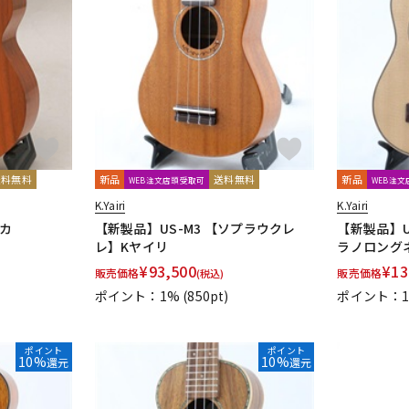
送料無料
新品
送料無料
新品
WEB注文店頭受取可
WEB注
K.Yairi
K.Yairi
マカ
【新製品】US-M3 【ソプラウクレ
【新製品】US
レ】Kヤイリ
ラノロング
¥
93,500
¥
13
販売価格
販売価格
(税込)
ポイント：1%
(850pt)
ポイント：
ポイント
ポイント
10%
10%
還元
還元