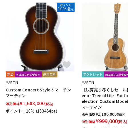
ポイント
10%
還元
新品
送料無料
アウトレット
WEB注文店頭受取可
WEB注文店頭受取
MARTIN
MARTIN
Custom Concert Style 5 マーチン
【決算売り尽くしセール】 C
マーティン
enor Tree of Life -Fac
election Custom Mod
¥
1,688,000
販売価格
(税込)
マーティン
ポイント：10%
(153454pt)
¥
1,100,000
販売価格
(税込)
¥
999,000
特別価格
(税込)