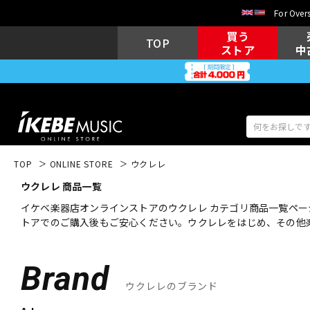
For Overs
買う
TOP
ストア
中
TOP
ONLINE STORE
ウクレレ
ウクレレ 商品一覧
アコギ/エレ
エレキギター
アコ
イケベ楽器店オンラインストアのウクレレ カテゴリ商品一覧ペー
トアでのご購入後もご安心ください。ウクレレをはじめ、その他
キーボード
電子ピアノ
Brand
ウクレレのブランド