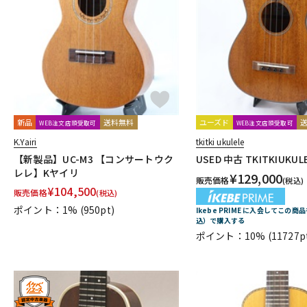
新品
送料無料
ユーズド
WEB注文店頭受取可
WEB注文店頭受取可
K.Yairi
tkitki ukulele
【新製品】UC-M3 【コンサートウク
USED 中古 TKITKIUKULE
レレ】Kヤイリ
¥
129,000
販売価格
(税込)
¥
104,500
販売価格
(税込)
ポイント：1%
(950pt)
Ikebe PRIME に入会してこの商品
込）で購入する
ポイント：10%
(11727p