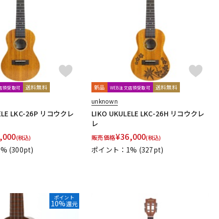
送料無料
新品
送料無料
文店頭受取可
WEB注文店頭受取可
unknown
LELE LKC-26P リコウクレ
LIKO UKULELE LKC-26H リコウクレ
レ
,000
¥
36,000
販売価格
(税込)
(税込)
1%
(300pt)
ポイント：1%
(327pt)
ポイント
10%
還元