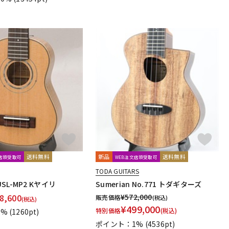
送料無料
新品
送料無料
文店頭受取可
WEB注文店頭受取可
TODA GUITARS
L-MP2 Kヤイリ
Sumerian No.771 トダギターズ
8,600
¥
572,000
販売価格
(税込)
(税込)
¥
499,000
特別価格
(税込)
1%
(1260pt)
ポイント：1%
(4536pt)