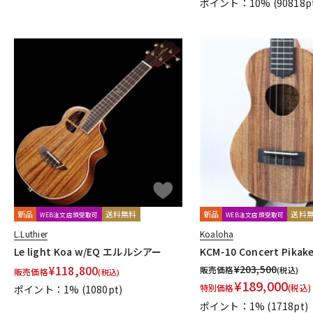
ポイント：10%
(90818p
新品
送料無料
新品
送料
WEB注文店頭受取可
WEB注文店頭受取可
L.Luthier
Koaloha
Le light Koa w/EQ エルルシアー
KCM-10 Concert Pik
¥
118,800
¥
203,500
販売価格
(税込)
販売価格
(税込)
¥
189,000
特別価格
(税込)
ポイント：1%
(1080pt)
ポイント：1%
(1718pt)