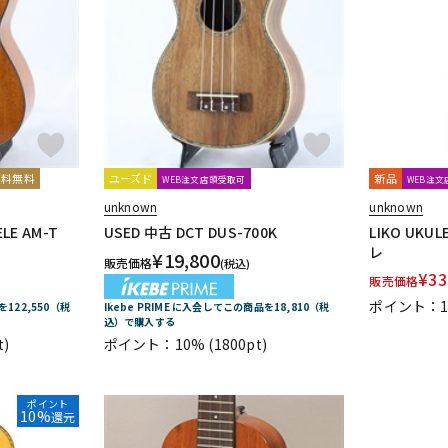
送料無料
ユーズド
新品
WEB注文店頭受取可
WEB注
unknown
unknown
LE AM-T
USED 中古 DCT DUS-700K
LIKO UKU
レ
¥
19,800
販売価格
(税込)
¥
33
販売価格
ポイント：
を122,550（税
Ikebe PRIME に入会してこの商品を18,810（税
込）で購入する
t)
ポイント：10%
(1800pt)
ポイント
10%
還元