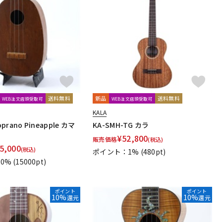
送料無料
新品
送料無料
WEB注文店頭受取可
WEB注文店頭受取可
KALA
oprano Pineapple カマ
KA-SMH-TG カラ
¥
52,800
販売価格
(税込)
5,000
(税込)
ポイント：1%
(480pt)
0%
(15000pt)
ポイント
ポイント
10%
10%
還元
還元