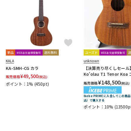
新品
送料無料
ユーズド
WEB注文店頭受取可
WEB注文店頭受取可
KALA
unknown
KA-SMH-CG カラ
【決算売り尽くしセール】
Ko'olau T1 Tenor Ko
¥
49,500
販売価格
(税込)
¥
148,500
販売価格
(税込)
ポイント：1%
(450pt)
Ikebe PRIME に入会してこの商品
込）で購入する
ポイント：10%
(13500p