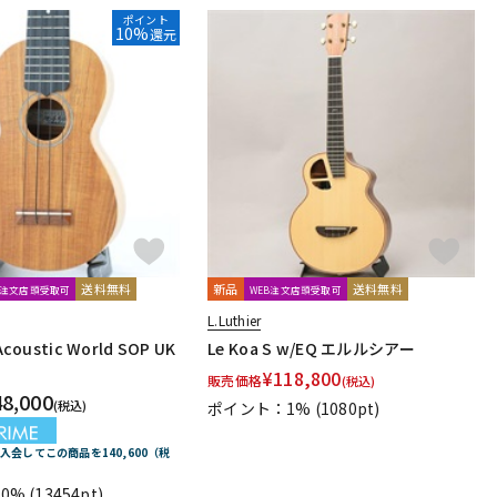
ポイント
10%
還元
送料無料
新品
送料無料
B注文店頭受取可
WEB注文店頭受取可
L.Luthier
coustic World SOP UK
Le Koa S w/EQ エルルシアー
¥
118,800
販売価格
(税込)
48,000
(税込)
ポイント：1%
(1080pt)
E に入会してこの商品を140,600（税
0%
(13454pt)