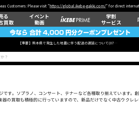
eas Customers: Please visit "
https://global.ikebe-gakki.com/
" for direct intern
売る
イベント
学割
古買取
動画
サービス
【重要】熊本県で発生した地震に伴う配送の遅延について(
07月29日
更新)
ベース
ウクレレ
ジです。ソプラノ、コンサート、テナーなど各種取り揃えています。創
楽器の買取も積極的に行っていますので、新品だけでなく中古ウクレレ
管楽器
その他楽器