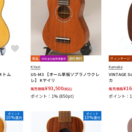
新品
送料無料
ヴィンテージ
WEB注文店頭受取可
K.Yairi
Kamaka
NM トム
US-M3 【オール単板ソプラノウクレ
VINTAGE S
レ】 Kヤイリ
カ
¥
93,500
¥
16
販売価格
販売価格
(税込)
)
ポイント：1%
(850pt)
ポイント：1
ポイント
ポイント
10%
10%
還元
還元