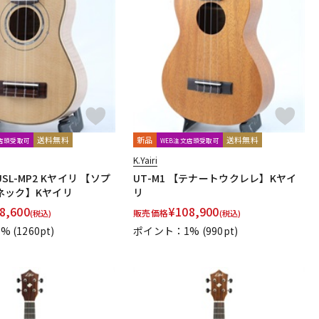
送料無料
新品
送料無料
文店頭受取可
WEB注文店頭受取可
K.Yairi
L-MP2 Kヤイリ 【ソプ
UT-M1 【テナートウクレレ】Kヤイ
ネック】Kヤイリ
リ
8,600
¥
108,900
販売価格
(税込)
(税込)
1%
(1260pt)
ポイント：1%
(990pt)