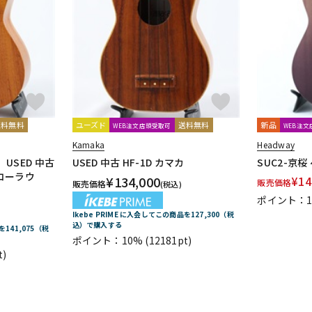
送料無料
ユーズド
送料無料
新品
WEB注文店頭受取可
WEB注
Kamaka
Headway
USED 中古
USED 中古 HF-1D カマカ
SUC2-京
a コーラウ
¥
134,000
¥
14
販売価格
販売価格
(税込)
ポイント：1
Ikebe PRIME に入会してこの商品を127,300（税
込）で購入する
を141,075（税
ポイント：10%
(12181pt)
t)