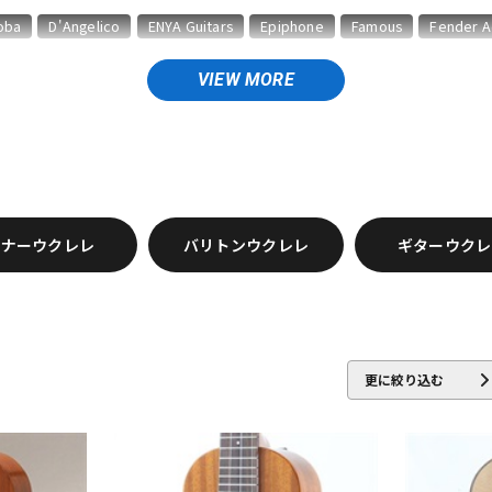
DTM オンラ
レコーディン
oba
D'Angelico
ENYA Guitars
Epiphone
Famous
Fender A
イン納品
グ機器
VIEW MORE
aloha
KUMU Ukulele
L.Luthier
LAVA MUSIC
Leilani
MARTIN
ジ
i ukulele
TODA GUITARS
T's Ukulele
unknown
URANO GUITA
テナーウクレレ
バリトンウクレレ
ギターウクレ
更に絞り込む