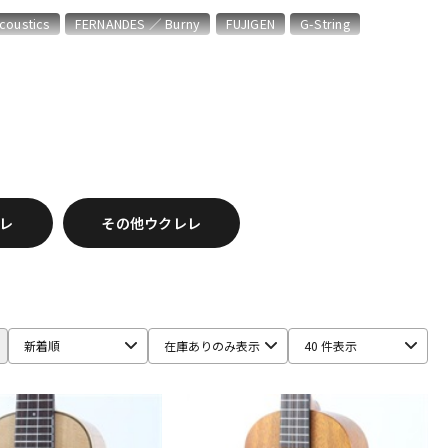
配信/ライブ
楽器アクセサ
coustics
FERNANDES ／ Burny
FUJIGEN
G-String
機器
リ
PIGNOSE
Po Sans Guitars
Pupukea
RS
VOX
YAMAHA
レ
その他ウクレレ
新着順
在庫ありのみ表示
40 件表示