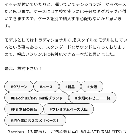
イッチが付いていたりと、弾いていてテンションが上がるベース
だと思います。ケースには学校で使うには十分なギグバッグが付
いてきますので、ケースを別で購入する心配もないかと思いま
す。
モデルとしてはトラディショナルなJBスタイルをモデルにしてい
るという事もあって、スタンダードなサウンドになっております
ので、幅広いジャンルにも対応できる一本だと思いました。
是非、検討下さい！
グリーン
ベース
新品
大阪
Bacchus/Deviser系ブランド
小畑のレビュー一覧
PB 本日の逸品
プレミアムベース大阪
初心者におススメ【ベース】
Bacchus 【入荷待ち、ご予約受付中】 WL4-STD/RSM (3TS)
プ