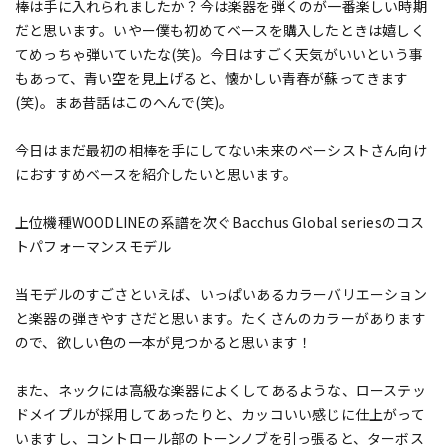
棒は手に入れられましたか？今は楽器を弾くのが一番楽しい時期
だと思います。いやー僕も初めてベースを購入したときは嬉しく
てめっちゃ弾いていたな(笑)。今日はすごく天気がいいという事
もあって、青い空を見上げると、懐かしい青春が蘇ってきます
(笑)。まあ昔話はこのへんで(笑)。
今日はまだ最初の相棒を手にしてない未来のベーシストさん向け
におすすめベースを紹介したいと思います。
上位機種WOODLINEの系譜を次ぐBacchus Global seriesのコス
トパフォーマンスモデル
当モデルのすごさといえば、いっぱいあるカラーバリエーション
と楽器の弾きやすさだと思います。たくさんのカラーがあります
ので、欲しい色の一本が見つかると思います！
また、ネックには高級な楽器によくしてあるような、ローステッ
ドメイプルが採用してあったりと、カッコいい感じに仕上がって
いますし、コントロール部のトーンノブを引っ張ると、ターボス