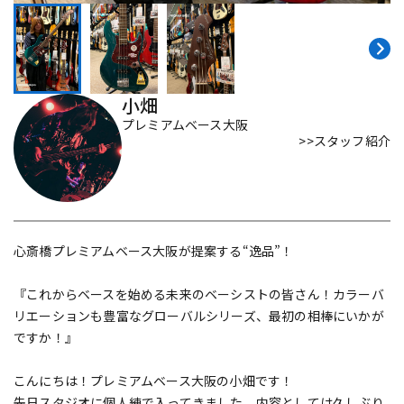
DTM オンライン納品
レコーディング機器
配信/ライブ機器
楽器アクセサリ
小畑
プレミアムベース大阪
>>スタッフ紹介
中古
ヴィンテージ
心斎橋プレミアムベース大阪が提案する“逸品”！
『これからベースを始める未来のベーシストの皆さん！カラーバ
リエーションも豊富なグローバルシリーズ、最初の相棒にいかが
ですか！』
こんにちは！プレミアムベース大阪の小畑です！
先日スタジオに個人練で入ってきました。内容としては久しぶり