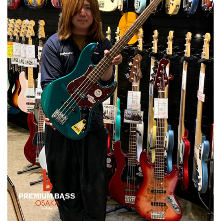
ベース
ウクレレ
ドラム
パーカッション
キーボード
電子ピアノ
管楽器
その他楽器
アンプ
エフェクター
DJ機器
DTM