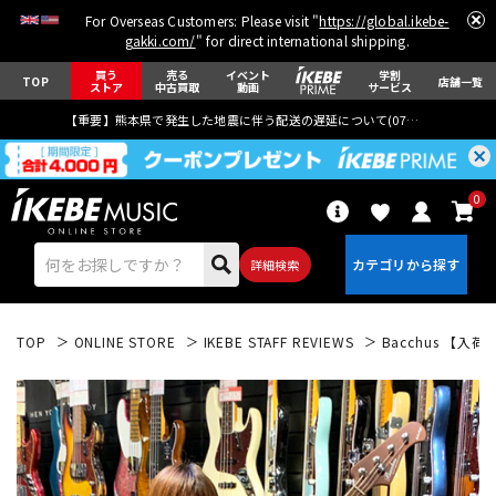
For Overseas Customers: Please visit "
https://global.ikebe-
gakki.com/
" for direct international shipping.
買う
売る
イベント
学割
TOP
店舗一覧
ストア
中古買取
動画
サービス
【重要】熊本県で発生した地震に伴う配送の遅延について(
07月29日
更新)
0
詳細検索
TOP
ONLINE STORE
IKEBE STAFF REVIEWS
Bacchus 【入荷
エレキギター
アコギ/エレアコ