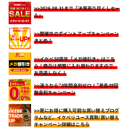
>>2026.08.31まで「決算売り尽くしセー
ル」
>>開催中のポイントアップキャンペーン
まとめ！
>>イケベ50周年「メガ値引き」はこち
ら！商品は頻繁に入れ替わりますので、
お見逃しなく！
>>迷うなら“4年間金利ゼロ！”最長48回
無金利キャンペーン
>>更にお得に購入可能な買い替えプログ
ラムなど、イケベリユース買取/買い替え
キャンペーン詳細はこちら