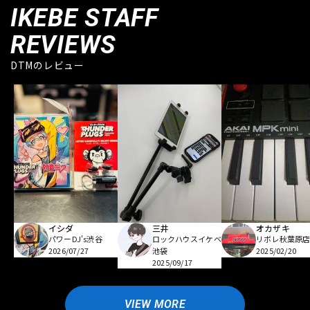
IKEBE STAFF
REVIEWS
DTMのレビュー
イシダ
三井
オカザキ
パワーDJ's渋谷
ロックハウスイケベ
リボレ秋葉原
2026/07/27
池袋
2025/02/20
2025/09/17
VIEW MORE