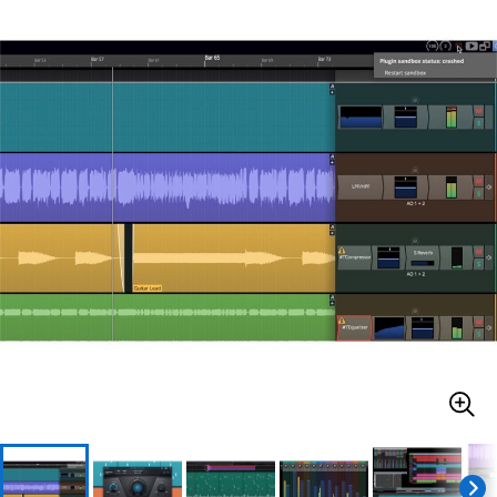
ベース
ウクレレ
ドラム
パーカッション
キーボード
電子ピアノ
管楽器
その他楽器
アンプ
エフェクター
DJ機器
DTM