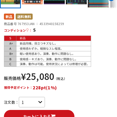
DTM オンライン納品
レコーディング機器
新品
送料無料
配信/ライブ機器
楽器アクセサリ
商品番号 767953
JAN ：
4533940158259
S
コンディション
：
中古
ヴィンテージ
¥
25,080
販売価格
（税込）
228pt(1%)
獲得予定ポイント：
注文数：
カートに入れる