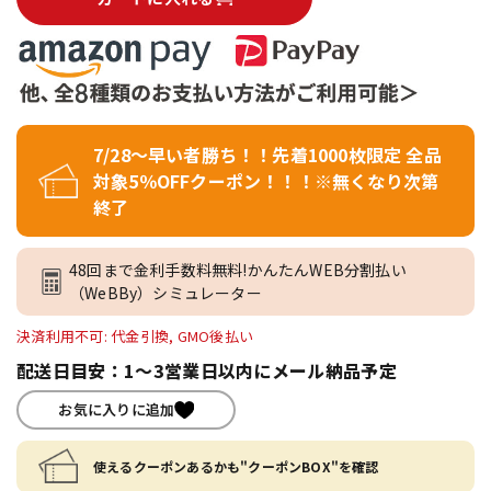
7/28～早い者勝ち！！先着1000枚限定 全品
対象5％OFFクーポン！！！※無くなり次第
終了
48回まで金利手数料無料!かんたんWEB分割払い
（WeBBy）シミュレーター
決済利用不可: 代金引換, GMO後払い
配送日目安：1～3営業日以内にメール納品予定
お気に入りに追加
使えるクーポンあるかも"クーポンBOX"を確認