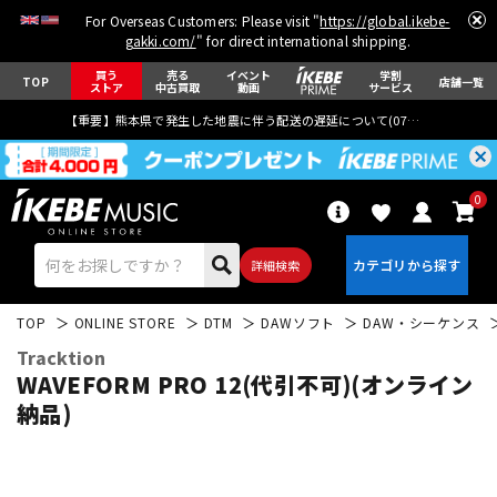
For Overseas Customers: Please visit "
https://global.ikebe-
gakki.com/
" for direct international shipping.
買う
売る
イベント
学割
TOP
店舗一覧
ストア
中古買取
動画
サービス
【重要】熊本県で発生した地震に伴う配送の遅延について(
07月29日
更新)
0
詳細検索
TOP
ONLINE STORE
DTM
DAWソフト
DAW・シーケンス
Tracktion
WAVEFORM PRO 12(代引不可)(オンライン
納品)
エレキギター
アコギ/エレアコ