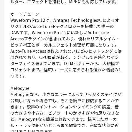
ルター、エフェクトを搭載し、MPEにも対応しています。
オートチューン
Waveform Pro 12は、Antares Technologies社によるオ
リジナルのAuto-TuneRテクノロジーを搭載した唯一の
DAWです。Waveform Pro 12には新しいAuto-Tune
Accessプラグインが含まれており、優れたリアルタイム・
ピッチ補正とボーカルエフェクト処理が可能になります。
Auto-Tune Accessは数えきれないほどのヒットソングに使
用されており、CPU負荷が軽く、シンプルで直感的なイン
ターフェイス備えています。DTMビギナーから、大規模プ
ロジェクトまで。幅広いニーズに応えられる優れた機能の1
つです。
Melodyne
Melodyneなら、小さなエラーによってせっかくのテイクが
台無しになった場合でも、それを簡単に修復することがで
きます。歌声のイントネーションやタイミングの誤差、音
の大きさや小ささ、ビブラートのかけすぎや物足りなさな
ど、Melodyneなら簡単に修復できます。録音したボーカ
ル・トラック細かいところまで編集でき、完璧な状態に近
づけることができます。