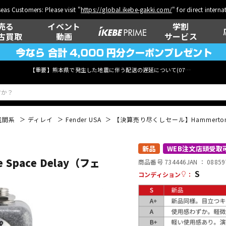
eas Customers: Please visit "
https://global.ikebe-gakki.com/
" for direct intern
売る
イベント
学割
古買取
動画
サービス
【重要】熊本県で発生した地震に伴う配送の遅延について(
07月29日
更新)
空間系
ディレイ
Fender USA
【決算売り尽くしセール】Hammertone
ベース
ウクレレ
新品
WEB注文店頭受取
pace Delay（フェ
商品番号 734446
JAN ：
08859
S
コンディション
：
管楽器
その他楽器