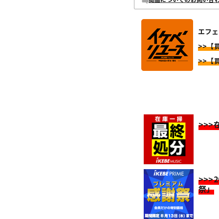
エフェ
>>【
>>【
>>
>>>
祭」