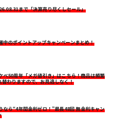
026.08.31まで「決算売り尽くしセール」
開催中のポイントアップキャンペーンまとめ！
イケベ50周年「メガ値引き」はこちら！商品は頻繁
れ替わりますので、お見逃しなく！
迷うなら“4年間金利ゼロ！”最長48回 無金利キャン
ン