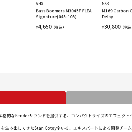
GHS
MXR
]
Bass Boomers M3045F FLEA
M169 Carbon 
Signature(045-105)
Delay
4,650
30,800
¥
（税込）
¥
（税込
ーに本格的なFenderサウンドを提供する、コンパクトサイズのエフェク
ーを生み出してきたStan Cotey率いる、エキスパートによる開発チ