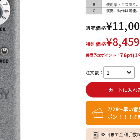
DTM オンラ
レコーディン
イン納品
グ機器
¥
11,0
販売価格
ジ
¥
8,459
特別価格
76pt(1
獲得予定ポイント：
注文数：
カートに入れ
7/28～早い
ポン！！！※
48回まで金利手数