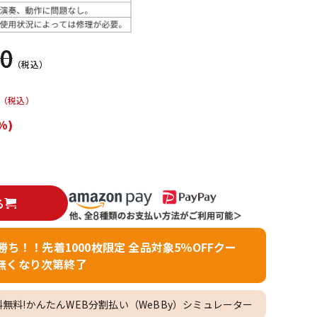
配信/ライブ
楽器アクセサ
機器
リ
00
（税込）
（税込）
%)
る
者勝ち！！先着1000枚限定 全品対象5％OFFクー
無くなり次第終了
料無料!かんたんWEB分割払い（WeBBy）シミュレーター