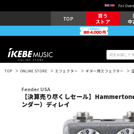
For Overs
買う
TOP
ストア
中
TOP
ONLINE STORE
エフェクター
ギター用エフェクター
アコギ/エレ
エレキギター
アコ
Fender USA
【決算売り尽くしセール】Hammertone S
ンダー）ディレイ
キーボード
電子ピアノ