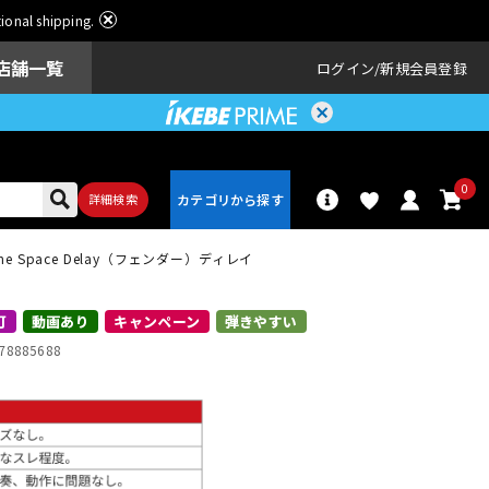
ational shipping.
店舗一覧
ログイン
新規会員登録
0
詳細検索
 Space Delay（フェンダー）ディレイ
パーカッショ
ドラム
ン
可
動画あり
キャンペーン
弾きやすい
78885688
アンプ
エフェクター