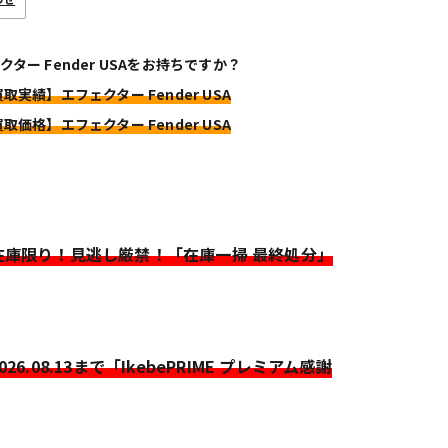
クター Fender USAをお持ちですか？
買取実績】エフェクター Fender USA
買取価格】エフェクター Fender USA
>在庫限り！見逃し厳禁！「在庫一掃 最終処分」
2026.08.13まで「IkebePRIME プレミアム感謝