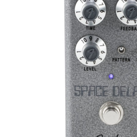
DJ機器
DTM
中古
ヴィンテー