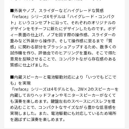
■外装やノブ、スライダーなどハイグレードな質感
『reface』シリーズ4モデルは「ハイグレード・コンパク
ト」というコンセプトに沿って、それぞれのオリジナルの
デザインをモチーフに新たにデザインしたものです。ボデ
ィー表面の仕上げ、ノブを回す際の操作感、スライダーの
重みなど外装から操作子、そして操作感に至るまで「質
感」に関わる部分をブラッシュアップするため、数多くの
試作機を作り、評価会でのヒアリングを重ね、そこで得た
意見を反映させることで、コンパクトながら存在感のある
質感に仕上げました。
■内蔵スピーカーと電池駆動対応により「いつでもどこで
も」を実現
『reface』シリーズは4モデルとも、2W×2のスピーカーを
内蔵しておりヘッドフォンやモニタースピーカーがなくて
も演奏を楽しめます。鍵盤左右のスペースにバスレフを埋
め込むことで、コンパクトなサイズながら豊かな低音感を
実現しました。また、電池駆動にも対応しているため場所
を選ばずに演奏を楽しめます。