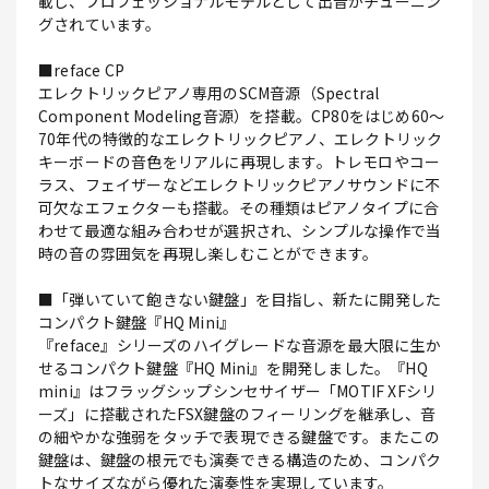
載し、プロフェッショナルモデルとして出音がチューニン
グされています。
■reface CP
エレクトリックピアノ専用のSCM音源（Spectral
Component Modeling音源）を搭載。CP80をはじめ60～
70年代の特徴的なエレクトリックピアノ、エレクトリック
キーボードの音色をリアルに再現します。トレモロやコー
ラス、フェイザーなどエレクトリックピアノサウンドに不
可欠なエフェクターも搭載。その種類はピアノタイプに合
わせて最適な組み合わせが選択され、シンプルな操作で当
時の音の雰囲気を再現し楽しむことができます。
■「弾いていて飽きない鍵盤」を目指し、新たに開発した
コンパクト鍵盤『HQ Mini』
『reface』シリーズのハイグレードな音源を最大限に生か
せるコンパクト鍵盤『HQ Mini』を開発しました。『HQ
mini』はフラッグシップシンセサイザー「MOTIF XFシリ
ーズ」に搭載されたFSX鍵盤のフィーリングを継承し、音
の細やかな強弱をタッチで表現できる鍵盤です。またこの
鍵盤は、鍵盤の根元でも演奏できる構造のため、コンパク
トなサイズながら優れた演奏性を実現しています。