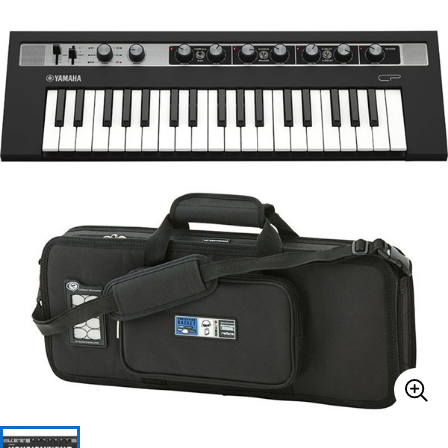
ベース
ウクレレ
ドラム
パーカッション
キーボード
電子ピアノ
管楽器
その他楽器
アンプ
エフェクター
DJ機器
DTM