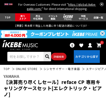
For Overseas Customers: Please visit "
https://global.ikebe-
gakki.com/
" for direct international shipping.
買う
売る
イベント
学割
TOP
店舗一覧
ストア
中古買取
動画
サービス
【重要】熊本県で発生した地震に伴う配送の遅延について(
07月29日
更新)
0
詳細検索
TOP
ONLINE STORE
シンセサイザー・電子楽器
ステージピア
YAMAHA
【決算売り尽くしセール】reface CP 専用キ
ャリングケースセット[エレクトリック・ピア
ノ]
エレキギター
アコギ/エレアコ