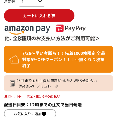
注文数：
カートに入れる
7/28～早い者勝ち！！先着1000枚限定 全品
対象5％OFFクーポン！！！※無くなり次第
終了
48回まで金利手数料無料!かんたんWEB分割払い
（WeBBy）シミュレーター
決済利用不可: 代金引換, GMO後払い
配送日目安：12時までの注文で当日発送
お気に入りに追加