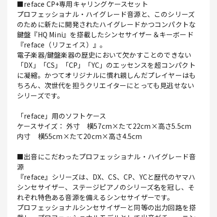
■reface CP+専用キャリングケースセット
プロフェッショナル・ハイグレード音源と、このシリーズ
のために新たに開発されたハイグレードかつコンパクトな
鍵盤『HQ Mini』を搭載したシンセサイザー＆キーボード
『reface（リフェイス）』。
電子楽器/鍵盤楽器の歴史において欠かすことのできない
「DX」「CS」「CP」「YC」のエッセンスを超コンパクト
に凝縮。かつてオリジナルに慣れ親しんだプレイヤーはも
ちろん、次世代を担うクリエイターにとっても見逃せない
シリーズです。
「reface」用のソフトケース
ケースサイズ： 外寸 横57cm×たて22cm×高さ5.5cm
内寸 横55cm×たて20cm×高さ4.5cm
■出音にこだわったプロフェッショナル・ハイグレード音
源
『reface』シリーズは、DX、CS、CP、YCと歴代のヤマハ
シンセサイザー、ステージピアノのシリーズ名を冠し、そ
れぞれ特色ある音源を備えるシンセサイザーです。
プロフェッショナルシンセサイザーと同等の出力回路を搭