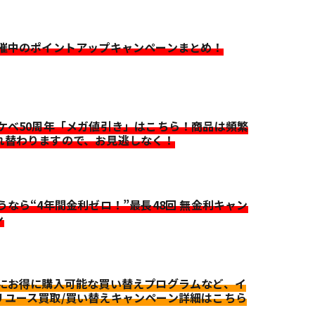
開催中のポイントアップキャンペーンまとめ！
イケベ50周年「メガ値引き」はこちら！商品は頻繁
れ替わりますので、お見逃しなく！
迷うなら“4年間金利ゼロ！”最長48回 無金利キャン
ン
更にお得に購入可能な買い替えプログラムなど、イ
リユース買取/買い替えキャンペーン詳細はこちら