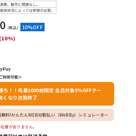
配信/ライブ
楽器アクセサ
機器
リ
00
10%OFF
（税込）
(10%)
者勝ち！！先着1000枚限定 全品対象5％OFFクー
無くなり次第終了
料無料!かんたんWEB分割払い（WeBBy）シミュレーター
le]」の在庫がありません。