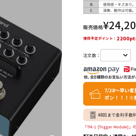
DTM オンラ
レコーディン
イン納品
グ機器
¥
24,2
販売価格
ジ
2200pt
獲得予定ポイント：
注文数：
7/28～早い
ポン！！！※
48回まで金利手数
「TM-1 [Trigger Modu