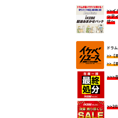
>>
ッテ
せ～
ドラム
>>【
>>【
>>
>>2