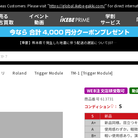
eas Customers: Please visit "
https://global.ikebe-gakki.com/
" for direct intern
売る
イベント
学割
古買取
動画
サービス
【重要】熊本県で発生した地震に伴う配送の遅延について(
07月29日
更新)
サリ
Roland
Trigger Module
TM-1 [Trigger Module]
ベース
ウクレレ
WEB注文店頭受取可
動
商品番号 613731
S
コンディション
：
管楽器
その他楽器