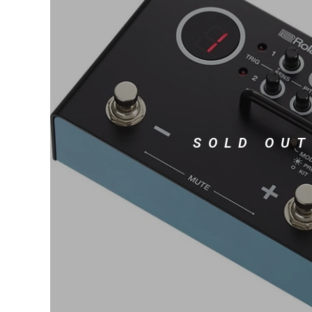
DJ機器
DTM
中古
ヴィンテー
SOLD OUT