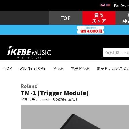
For Overs
買う
TOP
ストア
中
TOP
ONLINE STORE
ドラム
電子ドラム
電子ドラムアクセ
アコギ/エレ
エレキギター
アコ
Roland
TM-1 [Trigger Module]
ドラステサマーセール2026対象品！
キーボード
電子ピアノ