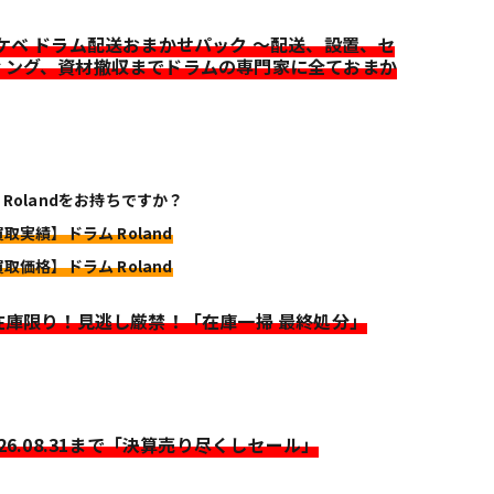
イケベ ドラム配送おまかせパック ～配送、設置、セ
ィング、資材撤収までドラムの専門家に全ておまか
 Rolandをお持ちですか？
買取実績】ドラム Roland
買取価格】ドラム Roland
>在庫限り！見逃し厳禁！「在庫一掃 最終処分」
026.08.31まで「決算売り尽くしセール」