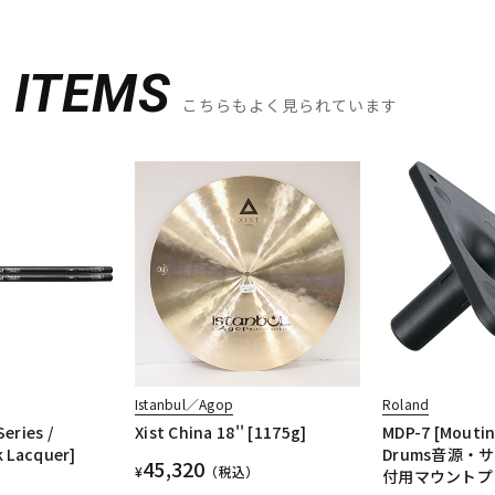
D
ITEMS
こちらもよく見られています
Istanbul／Agop
Roland
Series /
Xist China 18'' [1175g]
MDP-7 [Mouting
k Lacquer]
Drums音源・
45,320
¥
（税込）
付用マウントプ