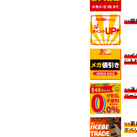
>>
>>
に入
>>
ペー
>>
ケベ