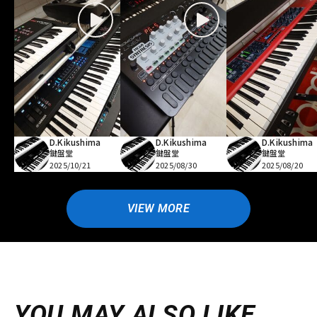
D.Kikushima
D.Kikushima
D.Kikushima
鍵盤堂
鍵盤堂
鍵盤堂
2025/10/21
2025/08/30
2025/08/20
VIEW MORE
YOU MAY ALSO LIKE