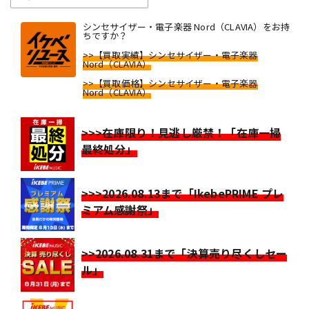
シンセサイザー・電子楽器 Nord（CLAVIA）をお持
ちですか？
>>【買取実績】シンセサイザー・電子楽器
Nord（CLAVIA）
>>【買取価格】シンセサイザー・電子楽器
Nord（CLAVIA）
>>>在庫限り！見逃し厳禁！「在庫一掃
最終処分」
>>>2026.08.13まで「IkebePRIME プレ
ミアム感謝祭」
>>2026.08.31まで「決算売り尽くしセー
ル」