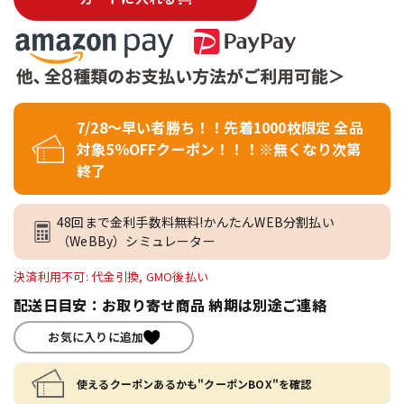
7/28～早い者勝ち！！先着1000枚限定 全品
対象5％OFFクーポン！！！※無くなり次第
終了
48回まで金利手数料無料!かんたんWEB分割払い
（WeBBy）シミュレーター
決済利用不可: 代金引換, GMO後払い
配送日目安：お取り寄せ商品 納期は別途ご連絡
お気に入りに追加
使えるクーポンあるかも"クーポンBOX"を確認