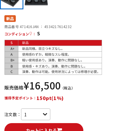
DTM オンライン納品
レコーディング機器
新品
配信/ライブ機器
楽器アクセサリ
商品番号 471416
JAN ：
4534217614232
S
コンディション
：
中古
ヴィンテージ
¥
16,500
販売価格
（税込）
150pt(1%)
獲得予定ポイント：
注文数：
カートに入れる