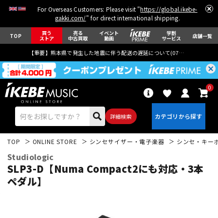
For Overseas Customers: Please visit "
https://global.ikebe-
gakki.com/
" for direct international shipping.
買う
売る
イベント
学割
TOP
店舗一覧
ストア
中古買取
動画
サービス
【重要】熊本県で発生した地震に伴う配送の遅延について(
07月29日
更新)
0
詳細検索
TOP
ONLINE STORE
シンセサイザー・電子楽器
シンセ・キー
Studiologic
SLP3-D【Numa Compact2にも対応・3本
ペダル】
エレキギター
アコギ/エレアコ