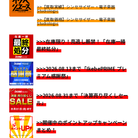
>>【買取実績】シンセサイザー・電子楽器
Studiologic
>>【買取価格】シンセサイザー・電子楽器
Studiologic
>>>在庫限り！見逃し厳禁！「在庫一掃
最終処分」
>>>2026.08.13まで「IkebePRIME プレ
ミアム感謝祭」
>>2026.08.31まで「決算売り尽くしセー
ル」
>>開催中のポイントアップキャンペーン
まとめ！