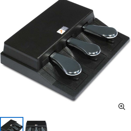
ベース
ウクレレ
ドラム
パーカッション
キーボード
電子ピアノ
管楽器
その他楽器
アンプ
エフェクター
DJ機器
DTM