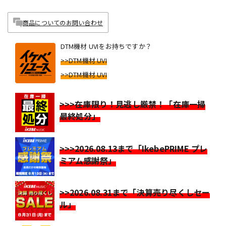
商品についてのお問い合わせ
DTM機材 UVIをお持ちですか？
>>DTM機材 UVI
>>DTM機材 UVI
>>>在庫限り！見逃し厳禁！「在庫一掃
最終処分」
>>>2026.08.13まで「IkebePRIME プレ
ミアム感謝祭」
>>2026.08.31まで「決算売り尽くしセー
ル」