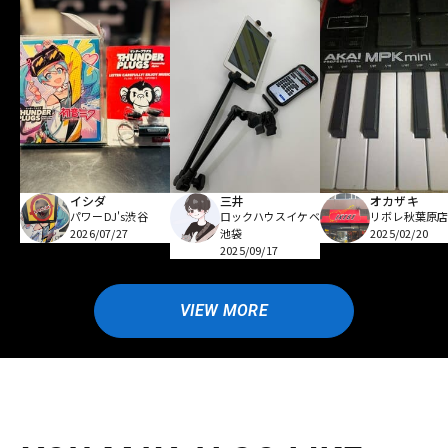
イシダ
三井
オカザキ
パワーDJ's渋谷
ロックハウスイケベ
リボレ秋葉原
2026/07/27
池袋
2025/02/20
2025/09/17
VIEW MORE