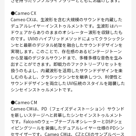
さを持ったサンプルライブラリーとともにお届けします。
●Cameo CX
Cameo CXは、生波形を含む大規模のサウンドを内蔵した
デュアルレイヤーインストゥルメントです。生波形はハー
ドウェアからありのままのオシレーター波形を収録したも
のです。UVIのハイブリッドメソッドによってクラシックシ
ンセと最新のデジタル処理を融合したサウンドデザインを
実現します。このことで、存在感のあるビンテージトーン
から至福のデジタルサウンドまで、多種多様な音色を生み
出すことができます。即戦力のファクトリープリセットを
扱うのもよし、内蔵波形を活用したサウンドデザインを楽
しむのもよし、クラシックシンセを継承しつつ、利便性と
サウンドデザインを両立したUVI伝統のスタイルを踏襲した
シンセインストゥルメントです。
●Cameo CM
Cameo CMは、PD（フェイズディストーション）サウンド
を新しいステージへと昇華したシンセインストゥルメント
です。FalconのウェーブテーブルオシレーターとDSPシェ
イピングツールを装備したデュアルレイヤー仕様のPDシン
セサイザーです。Cameo CMは、CZとCXのサンプルベース