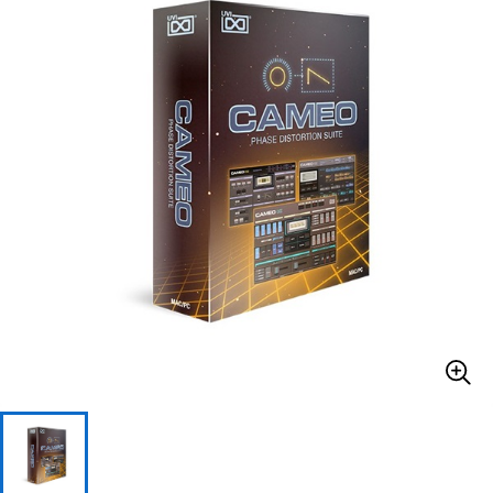
ベース
ウクレレ
ドラム
パーカッション
キーボード
電子ピアノ
管楽器
その他楽器
アンプ
エフェクター
DJ機器
DTM