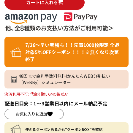
カートに入れる
7/28～早い者勝ち！！先着1000枚限定 全品
対象5％OFFクーポン！！！※無くなり次第
終了
48回まで金利手数料無料!かんたんWEB分割払い
（WeBBy）シミュレーター
決済利用不可: 代金引換, GMO後払い
配送日目安：1～3営業日以内にメール納品予定
お気に入りに追加
使えるクーポンあるかも"クーポンBOX"を確認