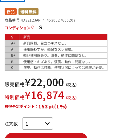
DTM オンライン納品
レコーディング機器
新品
送料無料
商品番号 433212
JAN ：
4530027606207
S
配信/ライブ機器
楽器アクセサリ
コンディション
：
中古
ヴィンテージ
¥
22,000
販売価格
（税込）
¥
16,874
特別価格
（税込）
153pt(1%)
獲得予定ポイント：
注文数：