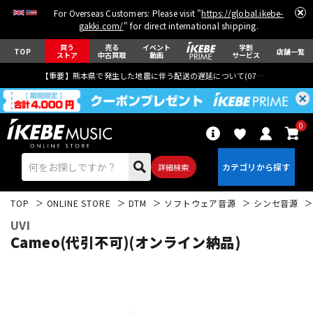
For Overseas Customers: Please visit "
https://global.ikebe-
gakki.com/
" for direct international shipping.
買う
売る
イベント
学割
TOP
店舗一覧
ストア
中古買取
動画
サービス
【重要】熊本県で発生した地震に伴う配送の遅延について(
07月29日
更新)
0
詳細検索
TOP
ONLINE STORE
DTM
ソフトウェア音源
シンセ音源
UVI
Cameo(代引不可)(オンライン納品)
エレキギター
アコギ/エレアコ