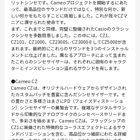
リットシンセです。Cameoプロジェクトを開始するにあた
って、最高品位のサウンドだけではなく、特別な何か、新
しい何かをもたらすことに挑戦しました。これが我々CZマ
ニアに課せられた使命です。
まず、これまでと同様、完璧に整備されたCasioのクラシッ
クシンセを多数用意しました。この中には、CZ1、
CZ101、CZ1000、CZ2300S、CZ3000そしてCZ5000が含
まれます。最終的にこれらのサウンドを3つのインストゥル
メントに仕上げました。異なるアプローチによって生まれ
たこれらのシンセサイザーは、それぞれに固有のキャラク
ターとインスピレーション溢れるサウンドを有します。
●Cameo CZ
Cameo CZは、オリジナルハードウェアからデザインされ
たカスタムパッチを豊富に含んだシンセサイザーです。そ
の豊かさと多様さはまさにPD（フェイズディストーショ
ン）シンセサイザーの展覧会です。複雑なデジタルサウン
ドから印象的なアナログライクのシンセベースやリードま
で、多彩さを極めます。Cameo CZは、フラッグシップの
CZ1に装備された特徴的なコーラスエフェクトによるサウ
ンドバリエーションを含む、高品位かつ細部にわたる詳細