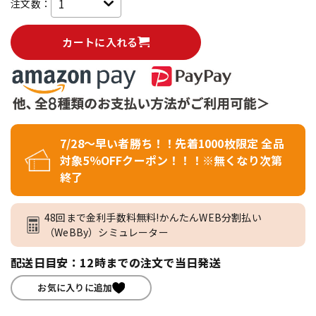
注文数：
カートに入れる
7/28～早い者勝ち！！先着1000枚限定 全品
対象5％OFFクーポン！！！※無くなり次第
終了
48回まで金利手数料無料!かんたんWEB分割払い
（WeBBy）シミュレーター
配送日目安：12時までの注文で当日発送
お気に入りに追加