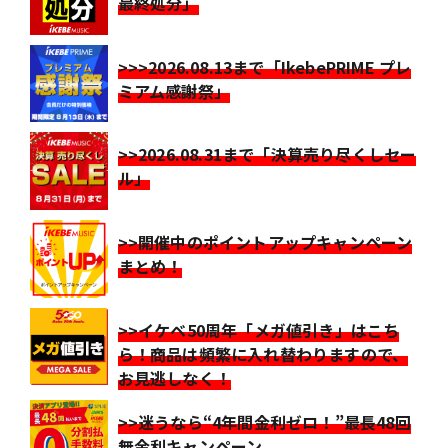
最終処分」
>>>2026.08.13まで「IkebePRIME プレ
ミアム感謝祭」
>>2026.08.31まで「決算売り尽くしセー
ル」
>>開催中のポイントアップキャンペーン
まとめ！
>>イケベ50周年「メガ値引き」はこち
ら！商品は頻繁に入れ替わりますので、
お見逃しなく！
>>迷うなら“4年間金利ゼロ！”最長48回
無金利キャンペーン