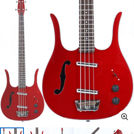
ベース
ウクレレ
ドラム
パーカッション
キーボード
電子ピアノ
管楽器
その他楽器
アンプ
エフェクター
DJ機器
DTM