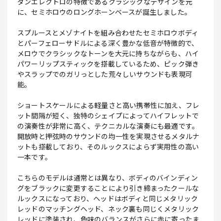
ダンエレクトロの特徴であるクラシックなデザインを元
に、セミホロウのロングホーンベースが誕生しました。
スプルースとメゾナイトを組み合わせたセミホロウボディ
とパーフェローサドルによる深く豊かな低音が特徴的で、
メロウでクラシックなトーンを大元に持ちながらも、ハイ
パワーリップスティックを搭載しているため、ピック弾き
やスラップでのガリっとした荒々しいサウンドも表現可
能。
ショートスケールによる軽量さと高い携帯性に加え、フレ
ット間隔が短く、独特のシェイプによってハイフレットで
の演奏性が非常に高く、テクニカルな演奏にも最適です。
開放時と押弦時のサウンドの均一性を実現させるメタルナ
ットも搭載しており、そのルックスによらず実用性の高い
一本です。
こちらのモデルは通常とは異なり、ボディのバインディン
グをブラックに変更することにより引き締まったクールな
ルックスになっており、ヘッドはボディと同じメタリック
レッドのマッチングヘッド、ネック裏も同じくメタリック
レッドに塗装され、色味のバランスがさらに赤に寄ったま