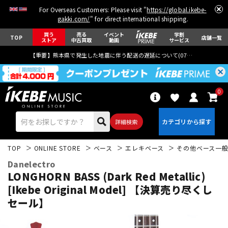
For Overseas Customers: Please visit "
https://global.ikebe-
gakki.com/
" for direct international shipping.
買う
売る
イベント
学割
TOP
店舗一覧
ストア
中古買取
動画
サービス
【重要】熊本県で発生した地震に伴う配送の遅延について(
07月29日
更新)
0
詳細検索
TOP
ONLINE STORE
ベース
エレキベース
その他ベース一
Danelectro
LONGHORN BASS (Dark Red Metallic)
[Ikebe Original Model] 【決算売り尽くし
セール】
エレキギター
アコギ/エレアコ