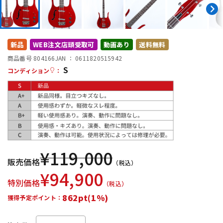
DTM オンライン納品
レコーディング機器
配信/ライブ機器
楽器アクセサリ
新品
WEB注文店頭受取可
動画あり
送料無料
商品番号 804166
JAN ：
0611820515942
S
コンディション
：
中古
ヴィンテージ
¥
119,000
販売価格
（税込）
¥
94,900
特別価格
（税込）
862pt(1%)
獲得予定ポイント：