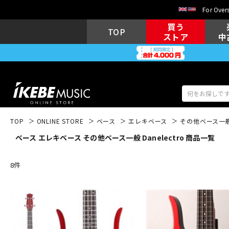
For Overs
買う
TOP
ストア
中
TOP
ONLINE STORE
ベース
エレキベース
その他ベース一
ベース エレキベース その他ベース一般 Danelectro 商品一覧
アコギ/エレ
エレキギター
アコ
8
件
キーボード
電子ピアノ