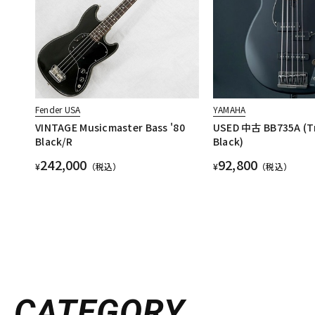
Fender USA
YAMAHA
VINTAGE Musicmaster Bass '80
USED 中古 BB735A (T
Black/R
Black)
242,000
92,800
¥
（税込）
¥
（税込）
CATEGORY