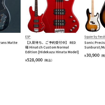
ESP
Squier by Fend
rans Matte
【入荷待ち、ご予約受付中】 RED
Sonic Precis
極 Hinatch Custom Normal
Sunburst/Ma
Edition [Hidekazu Hinata Model]
30,900
¥
（
528,000
¥
（税込）