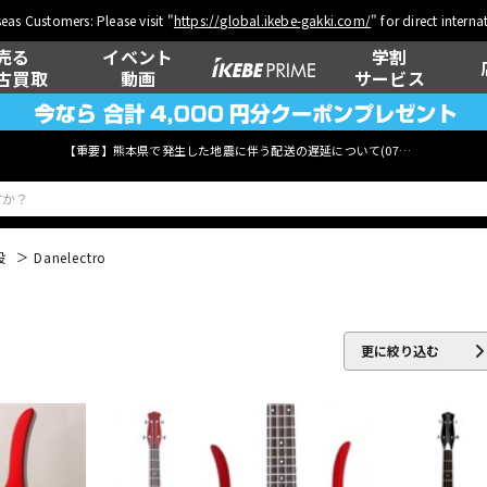
eas Customers: Please visit "
https://global.ikebe-gakki.com/
" for direct intern
売る
イベント
学割
古買取
動画
サービス
【重要】熊本県で発生した地震に伴う配送の遅延について(
07月29日
更新)
般
Danelectro
ベース
ウクレレ
更に絞り込む
管楽器
その他楽器