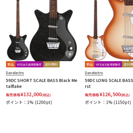
新品
送料無料
新品
送料
WEB注文店頭受取可
WEB注文店頭受取可
Danelectro
Danelectro
59DC SHORT SCALE BASS Black Me
59DC LONG SCALE BASS
talflake
rst
¥
132,000
¥
126,500
販売価格
販売価格
(税込)
(税込)
ポイント：1%
(1200pt)
ポイント：1%
(1150pt)