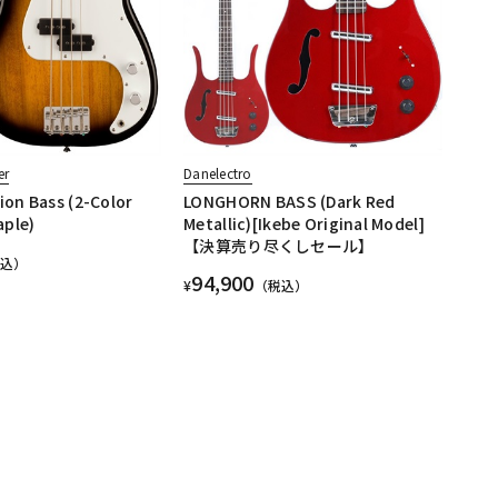
er
Danelectro
ion Bass (2-Color
LONGHORN BASS (Dark Red
ple)
Metallic)[Ikebe Original Model]
【決算売り尽くしセール】
税込）
94,900
¥
（税込）