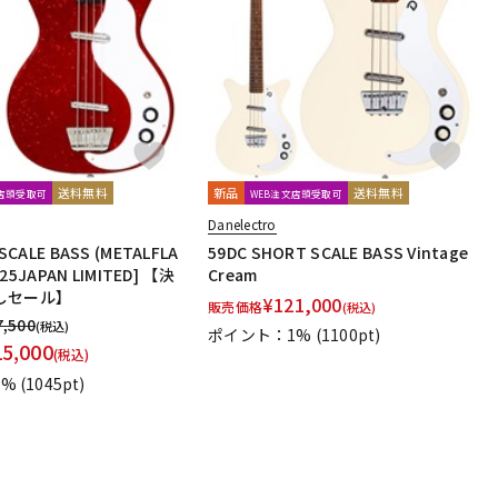
配信/ライブ
楽器アクセサ
機器
リ
送料無料
新品
送料無料
文店頭受取可
WEB注文店頭受取可
Danelectro
SCALE BASS (METALFLA
59DC SHORT SCALE BASS Vintage
025JAPAN LIMITED] 【決
Cream
しセール】
¥
121,000
販売価格
(税込)
7,500
(税込)
ポイント：1%
(1100pt)
15,000
(税込)
1%
(1045pt)