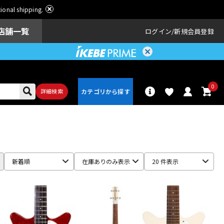
ational shipping.
店舗一覧
ログイン
新規会員登録
0
詳細検索
パーカッショ
ドラム
ン
新着順
在庫ありのみ表示
20 件表示
アンプ
エフェクター