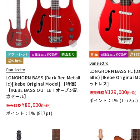
DJ機器
DTM
中古
ヴィンテー
アウトレット
動画あり
新品
送料
WEB注文店頭受取可
WEB注文店頭受取可
送料無料
Danelectro
Danelectro
LONGHORN BASS FL (Da
allic) [Ikebe Original 
LONGHORN BASS (Dark Red Metall
ットレス]
ic)[Ikebe Original Model] 【特価】
【IKEBE BASS OUTLET オープン記
¥
129,000
販売価格
(税込)
念セール】
ポイント：1%
(1172pt)
¥
89,900
販売価格
(税込)
ポイント：1%
(817pt)