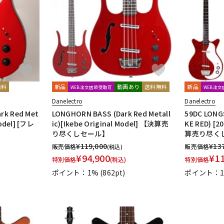
DTM オンラ
レコーディン
イン納品
グ機器
ジ
無料
新品
動画あり
送料無料
新品
WEB注文店頭受取可
WEB注
Danelectro
Danelectro
rk Red Met
LONGHORN BASS (Dark Red Metall
59DC LONG
Model] [フレ
ic)[Ikebe Original Model] 【決算売
KE RED) [2
り尽くしセール】
算売り尽く
¥
119,000
¥
13
販売価格
販売価格
(税込)
¥
94,900
¥
1
特別価格
(税込)
特別価格
ポイント：1%
(862pt)
ポイント：