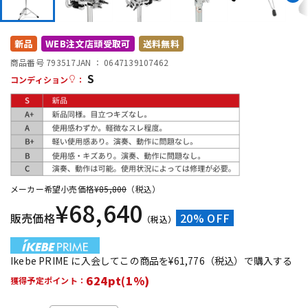
DTM オンライン納品
レコーディング機器
新品
WEB注文店頭受取可
送料無料
配信/ライブ機器
楽器アクセサリ
商品番号 793517
JAN ：
0647139107462
S
コンディション
：
中古
ヴィンテージ
メーカー希望小売価格
¥
85,800
（税込）
¥
68,640
販売価格
20% OFF
（税込）
Ikebe PRIME に入会してこの商品を¥61,776（税込）で購入する
624pt(1%)
獲得予定ポイント：