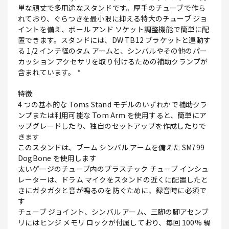
単な頑丈で多用途なスタンドです。厚手のチューブで作ら
れており、ぐらつきを最小限に抑える特大のチューブ ジョ
イントを備え、ボール アンド ソケット調整機能で簡単に配
置できます。スタンドには、DW TB12 ブラケットと連動す
る 1/2 インチ径のタム アームと、シンバルやその他のパー
カッション アクセサリを取り付けるための補助クランプが
含まれています。 *
特徴:
4 つの基本的な Toms Stand モデルのいずれかで補助クラ
ンプまたは利用可能な Tom Arm を使用すると、簡単にア
ップグレードしたり、独自のセットアップを作成したりで
きます
このスタンドは、ブーム シンバル アームを備えた SM799
DogBone を使用します
太いゲージのチューブ内のプラスチック チューブ インシュ
レーターは、ドラム マイクをスタンドの近くに配置したと
きにガタガタと音が鳴るのを防ぐために、録音時に必須で
す
チューブ ジョイント、シンバル アーム、三脚の脚アセンブ
リにはヒンジ メモリ ロックが付属しており、毎回 100% 繰