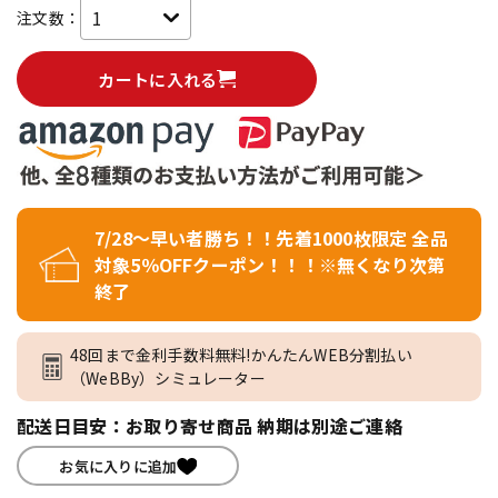
注文数：
カートに入れる
7/28～早い者勝ち！！先着1000枚限定 全品
対象5％OFFクーポン！！！※無くなり次第
終了
48回まで金利手数料無料!かんたんWEB分割払い
（WeBBy）シミュレーター
配送日目安：お取り寄せ商品 納期は別途ご連絡
お気に入りに追加