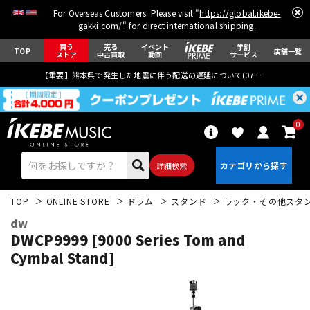
For Overseas Customers: Please visit "
https://global.ikebe-
gakki.com/
" for direct international shipping.
買う
売る
イベント
学割
TOP
店舗一覧
ストア
中古買取
動画
サービス
【重要】熊本県で発生した地震に伴う配送の遅延について(
07月29日
更新)
0
詳細検索
TOP
ONLINE STORE
ドラム
スタンド
ラック・その他スタ
dw
DWCP9999 [9000 Series Tom and
Cymbal Stand]
エレキギター
アコギ/エレアコ