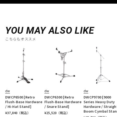
YOU MAY ALSO LIKE
こちらもオススメ
dw
dw
dw
DWCP6500 [Retro
DWCP6300 [Retro
DWCP9700 [9000
Flush-Base Hardware
Flush-Base Hardware
Series Heavy Duty
/ Hi-Hat Stand]
/ Snare Stand]
Hardware / Straigh
Boom Cymbal Stan
¥
37,840
（税込）
¥
25,520
（税込）