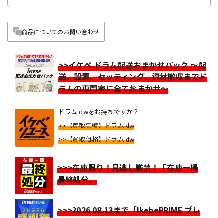
商品についてのお問い合わせ
>>イケベ ドラム配送おまかせパック ～配
送、設置、セッティング、資材撤収までド
ラムの専門家に全ておまかせ～
ドラム dwをお持ちですか？
>>【買取実績】ドラム dw
>>【買取価格】ドラム dw
>>>在庫限り！見逃し厳禁！「在庫一掃
最終処分」
>>>2026.08.13まで「IkebePRIME プレ