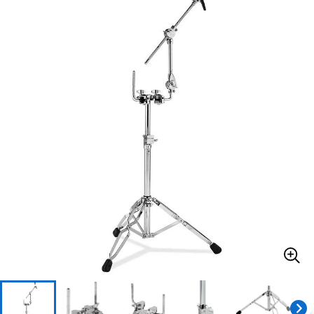
ベース
ウクレレ
ドラム
パーカッション
キーボード
電子ピアノ
管楽器
その他楽器
アンプ
エフェクター
DJ機器
DTM