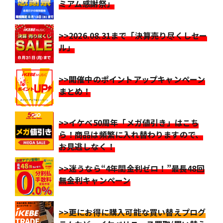
ミアム感謝祭」
>>2026.08.31まで「決算売り尽くしセー
ル」
>>開催中のポイントアップキャンペーン
まとめ！
>>イケベ50周年「メガ値引き」はこち
ら！商品は頻繁に入れ替わりますので、
お見逃しなく！
>>迷うなら“4年間金利ゼロ！”最長48回
無金利キャンペーン
>>更にお得に購入可能な買い替えプログ