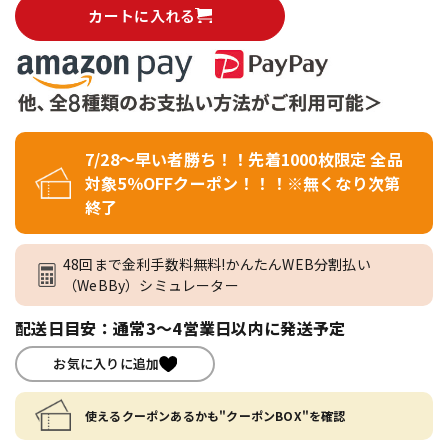
カートに入れる
7/28～早い者勝ち！！先着1000枚限定 全品
対象5％OFFクーポン！！！※無くなり次第
終了
48回まで金利手数料無料!かんたんWEB分割払い
（WeBBy）シミュレーター
配送日目安：通常3～4営業日以内に発送予定
お気に入りに追加
使えるクーポンあるかも"クーポンBOX"を確認