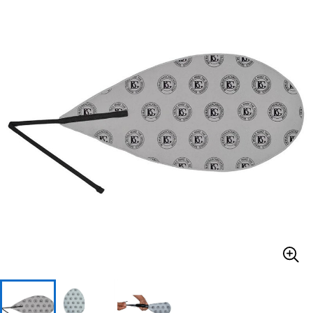
ベース
ウクレレ
ドラム
パーカッション
キーボード
電子ピアノ
管楽器
その他楽器
アンプ
エフェクター
DJ機器
DTM