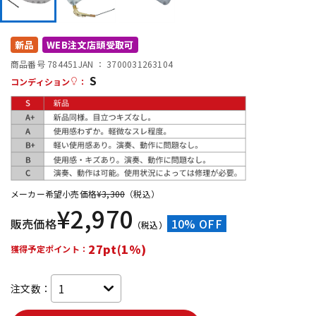
DTM オンライン納品
レコーディング機器
新品
WEB注文店頭受取可
配信/ライブ機器
楽器アクセサリ
商品番号 784451
JAN ：
3700031263104
S
コンディション
：
中古
ヴィンテージ
メーカー希望小売価格
¥
3,300
（税込）
¥
2,970
販売価格
10% OFF
（税込）
27pt(1%)
獲得予定ポイント：
注文数：