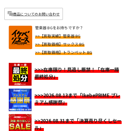
商品についてのお問い合わせ
管楽器 BGをお持ちですか？
>>【買取実績】管楽器 BG
>>【買取価格】サックス BG
>>【買取価格】トランペット BG
>>>在庫限り！見逃し厳禁！「在庫一掃
最終処分」
>>>2026.08.13まで「IkebePRIME プレ
ミアム感謝祭」
>>2026.08.31まで「決算売り尽くしセー
ル」