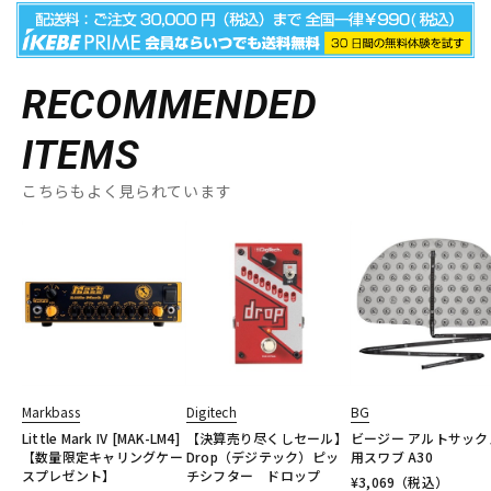
RECOMMENDED
ITEMS
こちらもよく見られています
Markbass
Digitech
BG
Little Mark IV [MAK-LM4]
【決算売り尽くしセール】
ビージー アルトサック
【数量限定キャリングケー
Drop（デジテック）ピッ
用スワブ A30
スプレゼント】
チシフター ドロップ
¥
3,069
（税込）