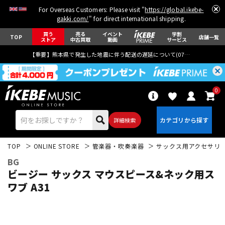
For Overseas Customers: Please visit "
https://global.ikebe-
gakki.com/
" for direct international shipping.
買う
売る
イベント
学割
TOP
店舗一覧
ストア
中古買取
動画
サービス
【重要】熊本県で発生した地震に伴う配送の遅延について(
07月29日
更新)
0
詳細検索
TOP
ONLINE STORE
管楽器・吹奏楽器
サックス用アクセサリ
BG
ビージー サックス マウスピース&ネック用ス
ワブ A31
エレキギター
アコギ/エレアコ