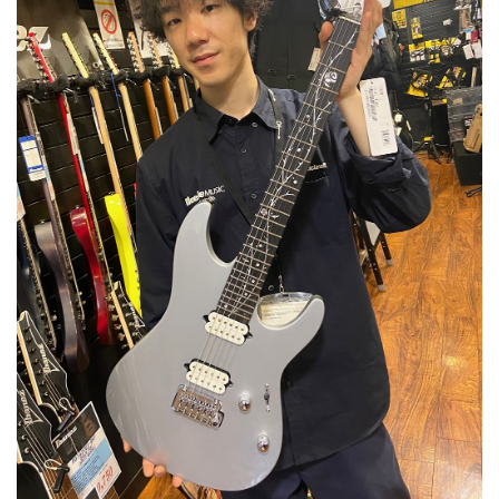
ベース
ウクレレ
ドラム
パーカッション
キーボード
電子ピアノ
管楽器
その他楽器
アンプ
エフェクター
DJ機器
DTM