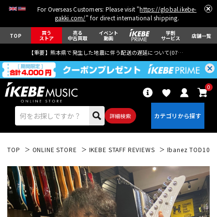
For Overseas Customers: Please visit "
https://global.ikebe-
gakki.com/
" for direct international shipping.
買う
売る
イベント
学割
TOP
店舗一覧
ストア
中古買取
動画
サービス
【重要】熊本県で発生した地震に伴う配送の遅延について(
07月29日
更新)
0
詳細検索
TOP
ONLINE STORE
IKEBE STAFF REVIEWS
Ibanez TOD10 [
エレキギター
アコギ/エレアコ