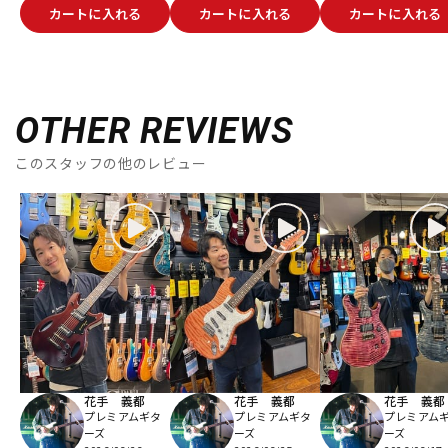
カートに入れる
カートに入れる
カートに入れる
OTHER REVIEWS
このスタッフの他のレビュー
花手 義都
花手 義都
花手 義都
プレミアムギタ
プレミアムギタ
プレミアム
ーズ
ーズ
ーズ