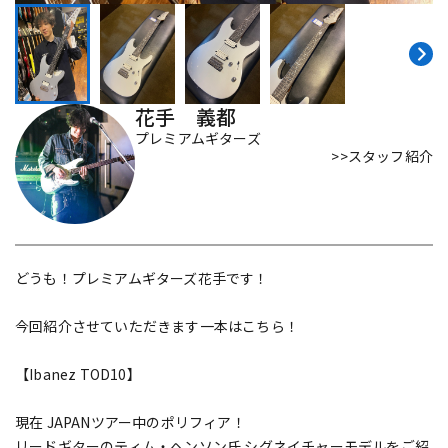
DTM オンライン納品
レコーディング機器
配信/ライブ機器
楽器アクセサリ
花手 義都
プレミアムギターズ
>>スタッフ紹介
中古
ヴィンテージ
どうも！プレミアムギターズ花手です！
今回紹介させていただきます一本はこちら！
【Ibanez TOD10】
現在 JAPANツアー中のポリフィア！
リードギターのティム・ヘンソン氏 シグネイチャーモデルをご紹