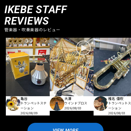
IKEBE STAFF
REVIEWS
管楽器・吹奏楽器のレビュー
亀谷
大澤
椎名 偉吹
トランペットステ
ウインドブロス
トランペット
ーション
2026/08/03
ーション
2026/08/09
2026/08/03
VIEW MORE