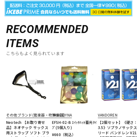
RECOMMENDED
ITEMS
こちらもよく見られています
その他ブランド(管楽器・吹奏楽器)
TRUE DYNA
VANDOREN
Neotech 【お取り寄せ
EFSH-02-B ｽｲｯﾁﾊｯﾄ蓄光ﾀｲ
【2個セット】《硬さ
品】ネオテック サックス
ﾌﾟ(5個入り)
3.5》ソプラノサック
用ストラップ ソフト ブラ
リード バンドレン V21
¥
660
（税込）