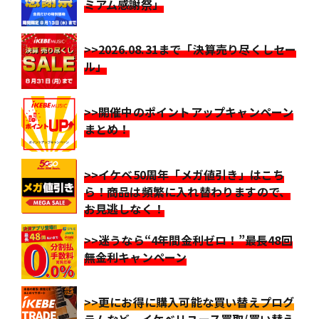
ミアム感謝祭」
>>2026.08.31まで「決算売り尽くしセー
ル」
>>開催中のポイントアップキャンペーン
まとめ！
>>イケベ50周年「メガ値引き」はこち
ら！商品は頻繁に入れ替わりますので、
お見逃しなく！
>>迷うなら“4年間金利ゼロ！”最長48回
無金利キャンペーン
>>更にお得に購入可能な買い替えプログ