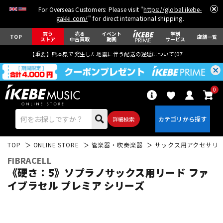
For Overseas Customers: Please visit "
https://global.ikebe-
gakki.com/
" for direct international shipping.
買う
売る
イベント
学割
TOP
店舗一覧
ストア
中古買取
動画
サービス
【重要】熊本県で発生した地震に伴う配送の遅延について(
07月29日
更新)
0
詳細検索
TOP
ONLINE STORE
管楽器・吹奏楽器
サックス用アクセサリ
FIBRACELL
《硬さ：5》ソプラノサックス用リード ファ
イブラセル プレミア シリーズ
エレキギター
アコギ/エレアコ