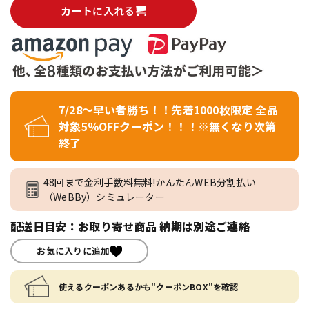
カートに入れる
7/28～早い者勝ち！！先着1000枚限定 全品
対象5％OFFクーポン！！！※無くなり次第
終了
48回まで金利手数料無料!かんたんWEB分割払い
（WeBBy）シミュレーター
配送日目安：お取り寄せ商品 納期は別途ご連絡
お気に入りに追加
使えるクーポンあるかも"クーポンBOX"を確認