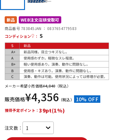
DTM オンライン納品
レコーディング機器
新品
WEB注文店頭受取可
配信/ライブ機器
楽器アクセサリ
商品番号 783845
JAN ：
0837654779583
S
コンディション
：
中古
ヴィンテージ
メーカー希望小売価格
¥
4,840
（税込）
¥
4,356
販売価格
10% OFF
（税込）
39pt(1%)
獲得予定ポイント：
注文数：