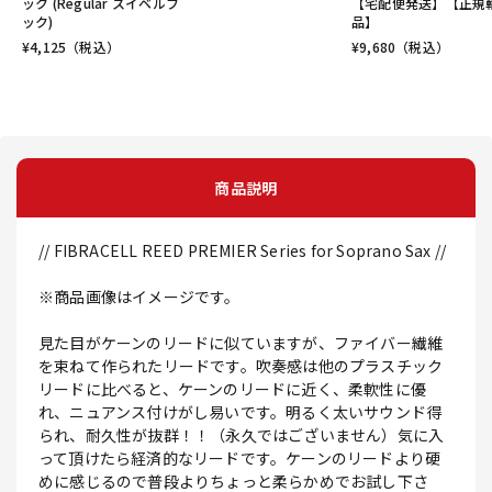
ック (Regular スイベルフ
【宅配便発送】【正規
ック)
品】
¥
4,125
（税込）
¥
9,680
（税込）
商品説明
// FIBRACELL REED PREMIER Series for Soprano Sax //
※商品画像はイメージです。
見た目がケーンのリードに似ていますが、ファイバー繊維
を束ねて作られたリードです。吹奏感は他のプラスチック
リードに比べると、ケーンのリードに近く、柔軟性に優
れ、ニュアンス付けがし易いです。明るく太いサウンド得
られ、耐久性が抜群！！（永久ではございません）気に入
って頂けたら経済的なリードです。ケーンのリードより硬
めに感じるので普段よりちょっと柔らかめでお試し下さ