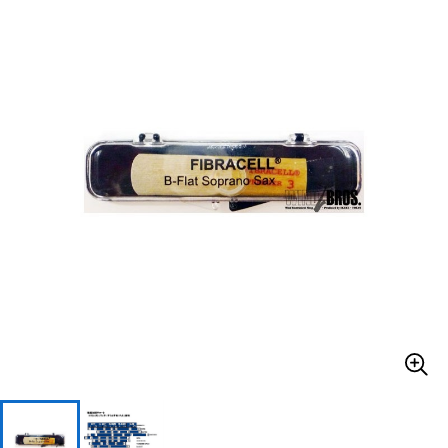
ベース
ウクレレ
ドラム
パーカッション
キーボード
電子ピアノ
管楽器
その他楽器
アンプ
エフェクター
DJ機器
DTM