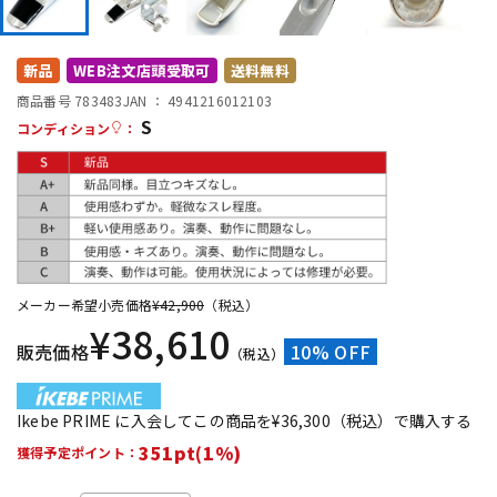
DTM オンライン納品
レコーディング機器
新品
WEB注文店頭受取可
送料無料
配信/ライブ機器
楽器アクセサリ
商品番号 783483
JAN ：
4941216012103
S
コンディション
：
中古
ヴィンテージ
メーカー希望小売価格
¥
42,900
（税込）
¥
38,610
販売価格
10% OFF
（税込）
Ikebe PRIME に入会してこの商品を¥36,300（税込）で購入する
351pt(1%)
獲得予定ポイント：