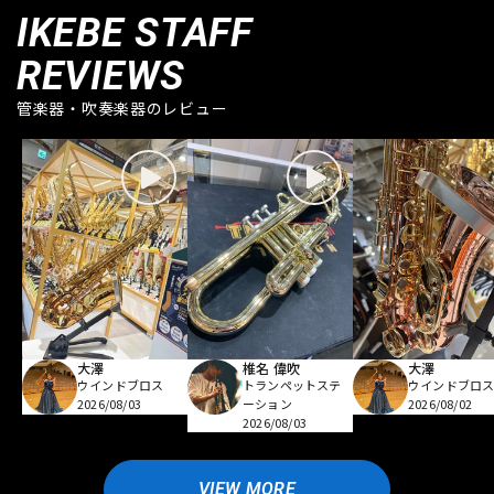
IKEBE STAFF
REVIEWS
管楽器・吹奏楽器のレビュー
大澤
椎名 偉吹
大澤
ウインドブロス
トランペットステ
ウインドブロ
2026/08/03
ーション
2026/08/02
2026/08/03
VIEW MORE