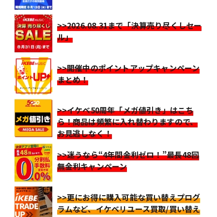
>>2026.08.31まで「決算売り尽くしセー
ル」
>>開催中のポイントアップキャンペーン
まとめ！
>>イケベ50周年「メガ値引き」はこち
ら！商品は頻繁に入れ替わりますので、
お見逃しなく！
>>迷うなら“4年間金利ゼロ！”最長48回
無金利キャンペーン
>>更にお得に購入可能な買い替えプログ
ラムなど、イケベリユース買取/買い替え