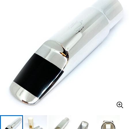
ベース
ウクレレ
ドラム
パーカッション
キーボード
電子ピアノ
管楽器
その他楽器
アンプ
エフェクター
DJ機器
DTM