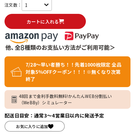
注文数：
カートに入れる
7/28～早い者勝ち！！先着1000枚限定 全品
対象5％OFFクーポン！！！※無くなり次第
終了
48回まで金利手数料無料!かんたんWEB分割払い
（WeBBy）シミュレーター
配送日目安：通常3～4営業日以内に発送予定
お気に入りに追加