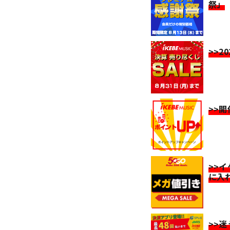
祭」
>>2
>>
>>
に入
>>