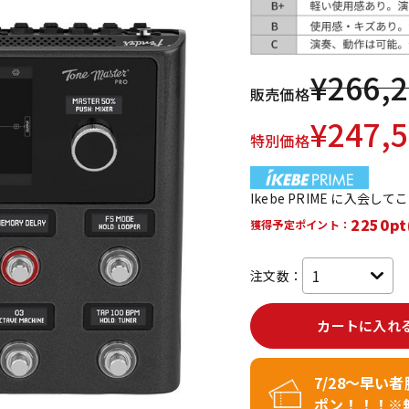
DTM オンラ
レコーディン
イン納品
グ機器
¥
266,
販売価格
ジ
¥
247,
特別価格
Ikebe PRIME に入会し
2250pt
獲得予定ポイント：
注文数：
カートに入れ
7/28～早い
ポン！！！※