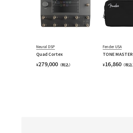
Neural DSP
Fender USA
Quad Cortex
TONE MASTER 
279,000
16,860
¥
（税込）
¥
（税込