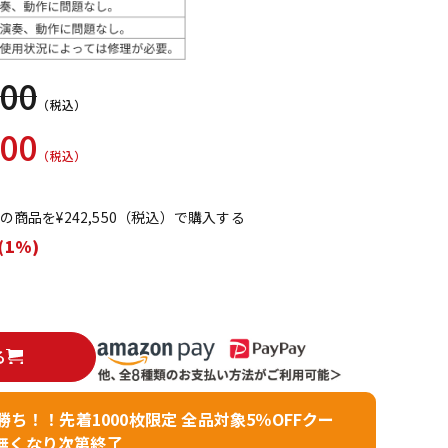
配信/ライブ
楽器アクセサ
機器
リ
200
（税込）
500
（税込）
てこの商品を¥242,550（税込）で購入する
(1%)
る
者勝ち！！先着1000枚限定 全品対象5％OFFクー
無くなり次第終了