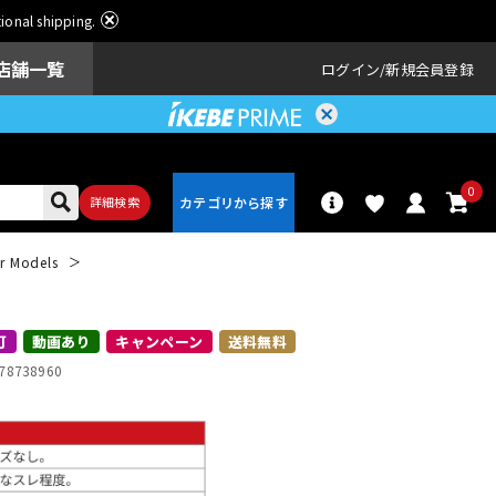
ational shipping.
店舗一覧
ログイン
新規会員登録
0
詳細検索
r Models
パーカッショ
ドラム
ン
可
動画あり
キャンペーン
送料無料
78738960
アンプ
エフェクター