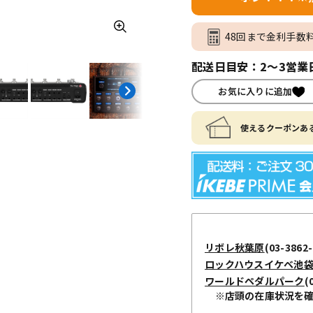
48回まで金利手数
配送日目安：2～3営業
お気に入りに追加
使えるクーポンある
リボレ秋葉原
(03-3862-
ロックハウスイケベ池
ワールドペダルパーク
(
※店頭の在庫状況を