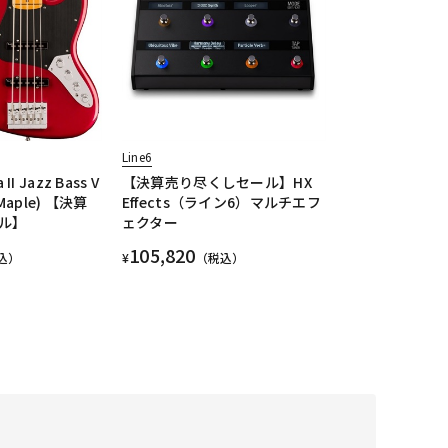
Line6
 II Jazz Bass V
【決算売り尽くしセール】HX
d/Maple) 【決算
Effects（ライン6）マルチエフ
ル】
ェクター
105,820
込）
¥
（税込）