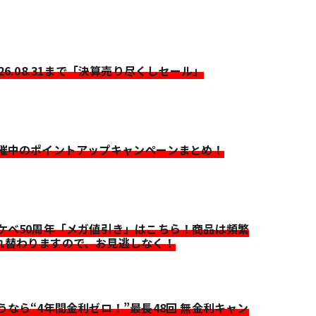
026.08.31まで「決算売り尽くしセール」
開催中のポイントアップキャンペーンまとめ！
イケベ50周年「メガ値引き」はこちら！商品は頻繁
れ替わりますので、お見逃しなく！
迷うなら“4年間金利ゼロ！”最長48回 無金利キャン