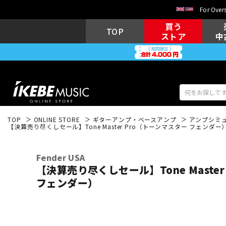
For Overs
買う
TOP
ストア
中
TOP
ONLINE STORE
ギターアンプ・ベースアンプ
アンプシミ
【決算売り尽くしセール】Tone Master Pro（トーンマスター フェンダー
アコギ/エレ
エレキギター
アコ
Fender USA
【決算売り尽くしセール】Tone Maste
フェンダー）
キーボード
電子ピアノ