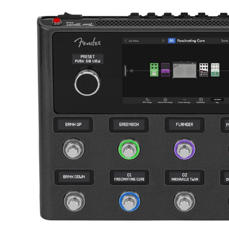
DJ機器
DTM
中古
ヴィンテー