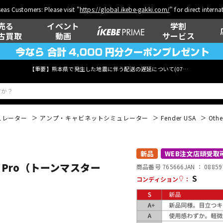
eas Customers: Please visit "
https://global.ikebe-gakki.com/
" for direct intern
売る
イベント
学割
古買取
動画
サービス
【重要】熊本県で発生した地震に伴う配送の遅延について(
07月29日
更新)
ュレーター
アンプ・キャビネットシミュレーター
Fender USA
Othe
）
ベース
ウクレレ
新品
WEB注文店頭受取
r Pro（トーンマスター
商品番号 765666
JAN ：
08859
S
コンディション
：
管楽器
その他楽器