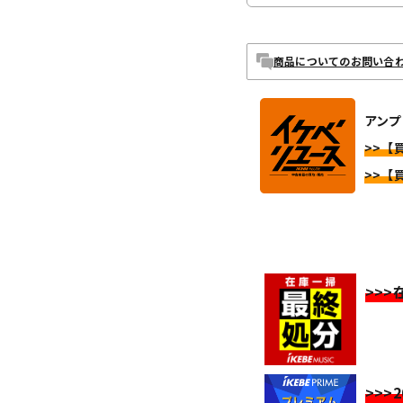
商品についてのお問い合
アンプ
>>【買
>>【買
>>
>>>