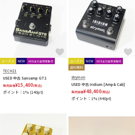
ユーズド
NEW
ユーズド
NEW
WEB注文店頭受取可
WEB注文店頭受取可
送料無料
TECH21
strymon
USED 中古 Sansamp GT2
¥
15,400
USED 中古 Iridium [Amp＆Cab]
販売価格
(税込)
¥
48,400
ポイント：1%
(140pt)
販売価格
(税込)
ポイント：1%
(440pt)