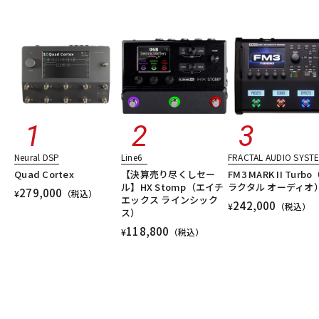
Neural DSP
Line6
FRACTAL AUDIO SYST
Quad Cortex
【決算売り尽くしセー
FM3 MARK II Turb
ル】HX Stomp（エイチ
ラクタル オーディオ
279,000
¥
（税込）
エックス ラインシック
242,000
¥
（税込）
ス）
118,800
¥
（税込）