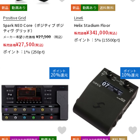
新品
動画あり
新品
動画あり
送料無料
Positive Grid
Line6
Spark NEO Core（ポジティブ ポジ
Helix Stadium Floor
ティヴ グリッド）
¥
341,000
販売価格
(税込)
¥27,500
メーカー希望小売価格
（税込）
ポイント：5%
(15500pt)
¥
27,500
販売価格
(税込)
ポイント：1%
(250pt)
ポイント
ポイント
20%
10%
還元
還元
新品
動画あり
新品
送料無料
WEB注文店頭受取可
WEB注文店頭受取可