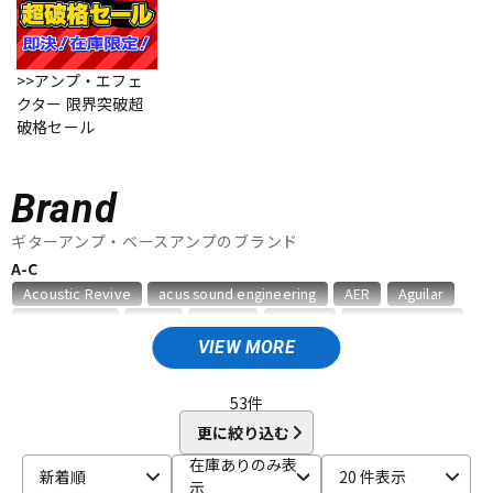
ベース
ウクレレ
>>アンプ・エフェ
クター 限界突破超
ドラム
パーカッション
破格セール
キーボード
電子ピアノ
Brand
ギターアンプ・ベースアンプのブランド
A-C
管楽器
その他楽器
Acoustic Revive
acus sound engineering
AER
Aguilar
Akima&Neos
ALBIT
Ampeg
ARMOR
audio-technica
Bad Cat
BAGEND
BELDEN
Benson Amps
Bergantino
VIEW MORE
アンプ
エフェクター
Blackstar
Bogner
BOSS
CAJ
Carr
Colossal Cable
CORNELL
53
件
D-F
DJ機器
DTM
更に絞り込む
Danelectro
Darkglass Electronics
Demeter
Diezel
在庫ありのみ表
新着順
20 件表示
Divided by 13
Dr.Z
DV MARK
EBS
Effects Bakery
示