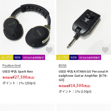
SANWA SUPPLY
SENNHEISER
shin’s music
SHINOS amplifier company Ltd.
Soldano
String Driver
strymon
Suhr Amps
SYNERGY
tc electronic
TECH21
Tone King
Two Notes
Two-Rock
U-Z
Udo Roesner Amps
Universal Audio
unknown
VANDERKLEY
VHT
VOVOX
VOX
WALRUS AUDIO
YAMAHA
ZT Amp
Z-VEX
他
キョーリツ
ユーズド
NEW
ユーズド
NEW
WEB注文店頭受取可
WEB注文店頭受取可
Positive Grid
BOSS
USED 中古 Spark Neo
USED 中古 KATANA:GO Personal H
eadphone Guitar Amplifier [KTN-
¥
27,500
販売価格
(税込)
GO]
ポイント：1%
(250pt)
¥
16,500
販売価格
(税込)
ポイント：1%
(150pt)