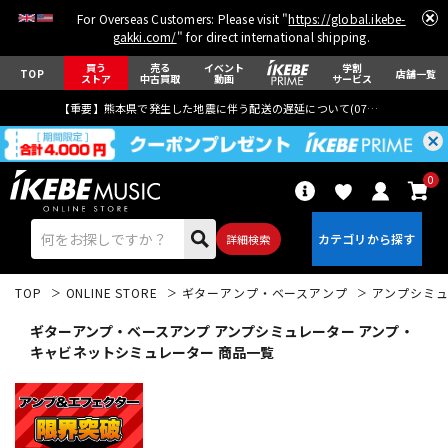
For Overseas Customers: Please visit "
https://global.ikebe-
gakki.com/
" for direct international shipping.
買う
売る
イベント
学割
TOP
店舗一覧
ストア
中古買取
動画
サービス
【重要】熊本県で発生した地震に伴う配送の遅延について(
07月29日
更新)
0
詳細検索
TOP
ONLINE STORE
ギターアンプ・ベースアンプ
アンプシミ
ギターアンプ・ベースアンプ アンプシミュレーター アンプ・
キャビネットシミュレーター 商品一覧
エレキギター
アコギ/エレアコ