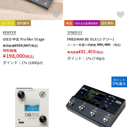
ユーズド
送料無料
新品
送料無料
WEB注文店頭受取可
KEMPER
SYNERGY
USED 中古 Profiler Stage
FRIEDMAN BE-DLX (シナジー)
¥81,400
¥
216,667
メーカー希望小売価格
（税込）
販売価格
(税込)
特別価格
¥
81,400
販売価格
(税込)
¥
198,000
(税込)
ポイント：1%
(740pt)
ポイント：1%
(1800pt)
ポイント
5%
還元