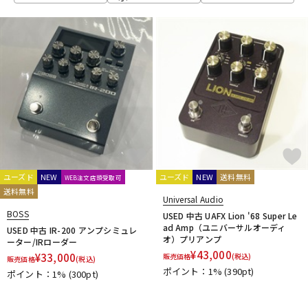
Electro Harmonix
ENGL
EVH
EX-Pro
Fender Japan
DTM オンライン納品
レコーディング機器
Fender USA
Fluid Audio
FRACTAL AUDIO SYSTEMS
Free The Tone
FRIEDMAN
FRYETTE
FunSounds Pro
FURMAN
配信/ライブ機器
楽器アクセサリ
G-M
GALLIEN-KRUEGER
GATOR
Gibson
GR Bass
中古
ヴィンテージ
Henriksen Amplifiers
HIWATT
HOTONE
Hughes&Kettner
Ibanez
IK Multimedia
JOYO
J-Sound Garage
KEMPER
Khan Audio
Line6
Little Walter
Magnatone
Mark Bass
Marshall
Mercury MAGNETICS
Mesa Boogie
MONSTER CABLE
Montreux
MOOER
ユーズド
NEW
ユーズド
NEW
送料無料
WEB注文店頭受取可
Morgan Amplification
MUTEC
送料無料
Universal Audio
N-R
BOSS
USED 中古 UAFX Lion '68 Super Le
Neural DSP
NIKKO
Noah’sark
NUX
Orange
ORB
ad Amp（ユニバーサルオーディ
USED 中古 IR-200 アンプシミュレ
オ）プリアンプ
ーター/IRローダー
Oyaide
P.R.S.
Palmer
Pearl
PEAVEY
PIGNOSE
¥
43,000
¥
33,000
販売価格
(税込)
PJB（Phil Jones Bass）
Pocket Amp
POLYTONE
販売価格
(税込)
ポイント：1%
(390pt)
ポイント：1%
(300pt)
Positive Grid
Providence
PULSE
REVV
Roland
S-T