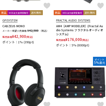
新品
送料無料
新品
送料無料
WEB注文店頭受取可
WEB注文店頭受取可
GFISYSTEM
FRACTAL AUDIO SYSTEMS
CABZEUS MONO
AM4［AMP MODELER］(Fractal Au
dio Systems フラクタルオーディオ
¥42,900
メーカー希望小売価格
（税込）
システム)
¥
42,900
販売価格
(税込)
¥
176,000
販売価格
(税込)
ポイント：1%
(390pt)
ポイント：5%
(8000pt)
ポイント
5%
還元