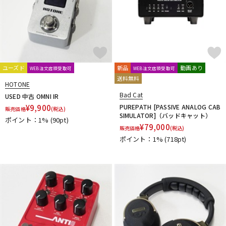
ユーズド
新品
動画あり
WEB注文店頭受取可
WEB注文店頭受取可
送料無料
HOTONE
Bad Cat
USED 中古 OMNI IR
¥
9,900
PUREPATH [PASSIVE ANALOG CAB
販売価格
(税込)
SIMULATOR]（バッドキャット）
ポイント：1%
(90pt)
¥
79,000
販売価格
(税込)
ポイント：1%
(718pt)