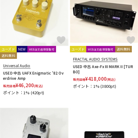
ユーズド
NEW
ユーズド
送料無料
WEB注文店頭受取可
WEB注文店頭受取可
送料無料
FRACTAL AUDIO SYSTEMS
Universal Audio
USED 中古 Axe-Fx III MARK II [TUR
BO]
USED 中古 UAFX Enigmatic '82 Ov
erdrive Amp
¥
418,000
販売価格
(税込)
¥
46,200
ポイント：1%
(3800pt)
販売価格
(税込)
ポイント：1%
(420pt)