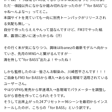
ただ…値段以外になかなか踏み切れなかったのが「“for BASS”じ
ゃね～んよな～」ってとこ。
本国サイトを見ていても一向に別売トーンパックがリリースされ
る気配も無し…。
自分で作ったらええやんって話なんですけど、FM3でやった結
果、露頭に迷いに迷ったからね（汗）
その行く末が気になりつつ、興味はIbanezの最新モデルへ向かっ
ていき、先月のMNGへと繋がるんですが…
満を持して“for BASS”出たよ！やったね！
しかも監修したのは…皆さんお馴染み、川崎哲平さんです！！！
ご自身もFM3 for BASSから導入→あらゆる現場で活用されている
ユーザーさん。
やはりVP4も発売から早速導入→各現場でパラメーターを調整し
ながら音色を作ってこられたそうです。
そうして出来上がった24プリセット＝96シーンを最初からインス
トールしたのが、こちらの「for BASS」という訳です。