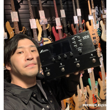
ベース
ウクレレ
ドラム
パーカッション
キーボード
電子ピアノ
管楽器
その他楽器
アンプ
エフェクター
DJ機器
DTM