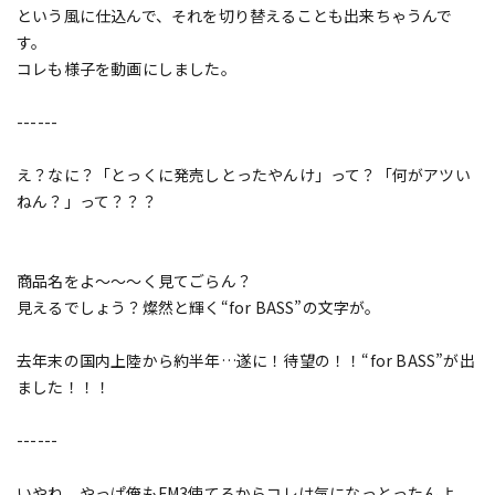
という風に仕込んで、それを切り替えることも出来ちゃうんで
す。
コレも様子を動画にしました。
------
え？なに？「とっくに発売しとったやんけ」って？「何がアツい
ねん？」って？？？
商品名をよ～～～く見てごらん？
見えるでしょう？燦然と輝く“for BASS”の文字が。
去年末の国内上陸から約半年…遂に！待望の！！“for BASS”が出
ました！！！
------
いやね。やっぱ俺もFM3使てるからコレは気になっとったんよ。