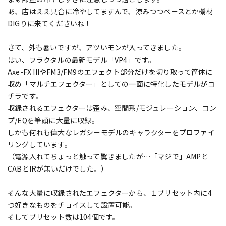
あ、店はええ具合に冷やしてますんで、涼みつつベースとか機材
DIGりに来てくださいね！
さて、外も暑いですが、アツいモンが入ってきました。
はい、フラクタルの最新モデル「VP4」です。
Axe-FX IIIやFM3/FM9のエフェクト部分だけを切り取って筐体に
収め「マルチエフェクター」としての一面に特化したモデルがコ
チラです。
収録されるエフェクターは歪み、空間系/モジュレーション、コン
プ/EQを筆頭に大量に収録。
しかも何れも偉大なレガシーモデルのキャラクターをプロファイ
リングしています。
（電源入れてちょっと触って驚きましたが…「マジで」AMPと
CABとIRが無いだけでした。）
そんな大量に収録されたエフェクターから、１プリセット内に4
つ好きなものをチョイスして設置可能。
そしてプリセット数は104個です。