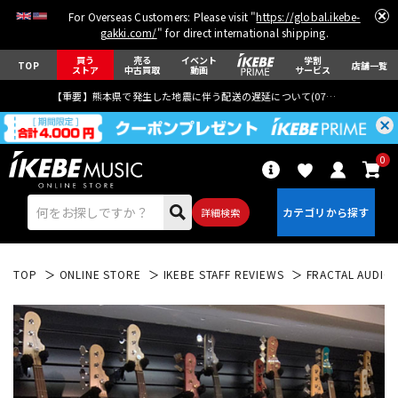
For Overseas Customers: Please visit "
https://global.ikebe-
gakki.com/
" for direct international shipping.
買う
売る
イベント
学割
TOP
店舗一覧
ストア
中古買取
動画
サービス
【重要】熊本県で発生した地震に伴う配送の遅延について(
07月29日
更新)
0
詳細検索
TOP
ONLINE STORE
IKEBE STAFF REVIEWS
FRACTAL AUDIO 
エレキギター
アコギ/エレアコ