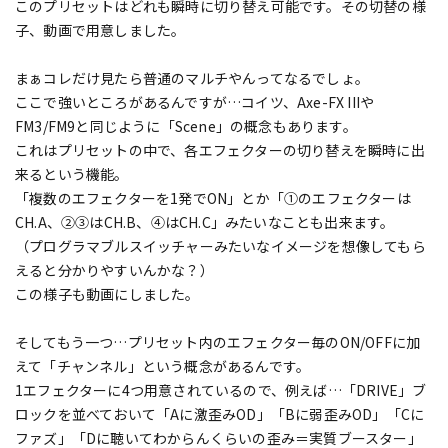
このプリセットはどれも瞬時に切り替え可能です。その切替の様
子、動画で用意しました。
まぁコレだけ見たら普通のマルチやんってなるでしょ。
ここで強いところがあるんですが…コイツ、Axe-FX IIIや
FM3/FM9と同じように「Scene」の概念もあります。
これはプリセットの中で、各エフェクターの切り替えを瞬時に出
来るという機能。
「複数のエフェクターを1発でON」とか「①のエフェクターは
CH.A、②③はCH.B、④はCH.C」みたいなことも出来ます。
（プログラマブルスイッチャーみたいなイメージを想像してもら
えると分かりやすいんかな？）
この様子も動画にしました。
そしてもう一つ…プリセット内のエフェクター毎のON/OFFに加
えて「チャンネル」という概念があるんです。
1エフェクターに4つ用意されているので、例えば…「DRIVE」ブ
ロックを並べておいて「Aに激歪みOD」「Bに弱歪みOD」「Cに
ファズ」「Dに聴いてわからんくらいの歪み＝実質ブースター」