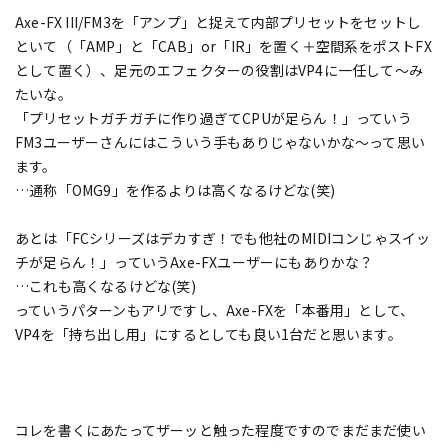
Axe-FX III/FM3を「アンプ」と捉えて内部プリセットをセットし
といて（「AMP」と「CAB」or「IR」を置く＋空間系をポストFX
として置く）、足元のエフェクターの役割はVP4に一任して～み
たいな。
「プリセットガチガチに作り過ぎてCPUが足らん！」っていう
FM3ユーザーさんにはこういう手もありじゃないかな～って思い
ます。
…通称「OMG9」を作るよりは高くなるけどな(笑)
あとは「FCシリーズはデカすぎ！でも他社のMIDIコンじゃスイッ
チが足らん！」っていうAxe-FXユーザーにもありかな？
…これも高くなるけどな(笑)
っていうパターンもアリですし、Axe-FXを「本番用」として、
VP4を「持ち出し用」にするとしても良い1台だと思います。
コレを書くにあたってザーッと触った程度ですのでまだまだ使い