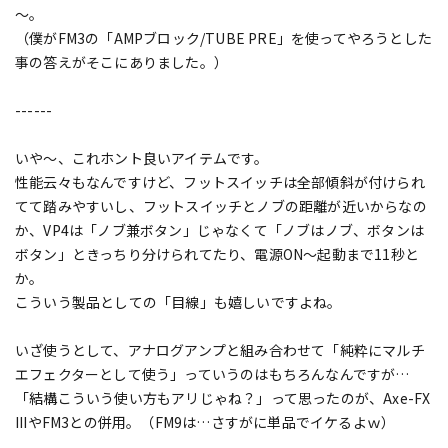
～。
（僕がFM3の「AMPブロック/TUBE PRE」を使ってやろうとした
事の答えがそこにありました。）
------
いや～、これホント良いアイテムです。
性能云々もなんですけど、フットスイッチは全部傾斜が付けられ
てて踏みやすいし、フットスイッチとノブの距離が近いからなの
か、VP4は「ノブ兼ボタン」じゃなくて「ノブはノブ、ボタンは
ボタン」ときっちり分けられてたり、電源ON～起動まで11秒と
か。
こういう製品としての「目線」も嬉しいですよね。
いざ使うとして、アナログアンプと組み合わせて「純粋にマルチ
エフェクターとして使う」っていうのはもちろんなんですが…
「結構こういう使い方もアリじゃね？」って思ったのが、Axe-FX
IIIやFM3との併用。（FM9は…さすがに単品でイケるよｗ）