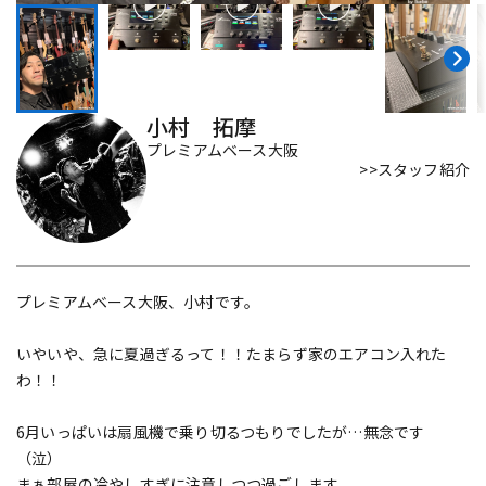
DTM オンライン納品
レコーディング機器
配信/ライブ機器
楽器アクセサリ
小村 拓摩
プレミアムベース大阪
>>スタッフ紹介
中古
ヴィンテージ
プレミアムベース大阪、小村です。
いやいや、急に夏過ぎるって！！たまらず家のエアコン入れた
わ！！
6月いっぱいは扇風機で乗り切るつもりでしたが…無念です
（泣）
まぁ部屋の冷やしすぎに注意しつつ過ごします。