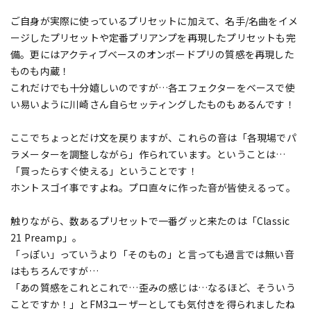
ご自身が実際に使っているプリセットに加えて、名手/名曲をイメ
ージしたプリセットや定番プリアンプを再現したプリセットも完
備。更にはアクティブベースのオンボードプリの質感を再現した
ものも内蔵！
これだけでも十分嬉しいのですが…各エフェクターをベースで使
い易いように川崎さん自らセッティングしたものもあるんです！
ここでちょっとだけ文を戻りますが、これらの音は「各現場でパ
ラメーターを調整しながら」作られています。ということは…
「買ったらすぐ使える」ということです！
ホントスゴイ事ですよね。プロ直々に作った音が皆使えるって。
触りながら、数あるプリセットで一番グッと来たのは「Classic
21 Preamp」。
「っぽい」っていうより「そのもの」と言っても過言では無い音
はもちろんですが…
「あの質感をこれとこれで…歪みの感じは…なるほど、そういう
ことですか！」とFM3ユーザーとしても気付きを得られましたね