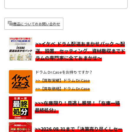
商品についてのお問い合わせ
>>イケベ ドラム配送おまかせパック ～配
送、設置、セッティング、資材撤収までド
ラムの専門家に全ておまかせ～
ドラム Dr.Caseをお持ちですか？
>>【買取実績】ドラム Dr.Case
>>【買取価格】ドラム Dr.Case
>>>在庫限り！見逃し厳禁！「在庫一掃
最終処分」
>>2026.08.31まで「決算売り尽くしセー