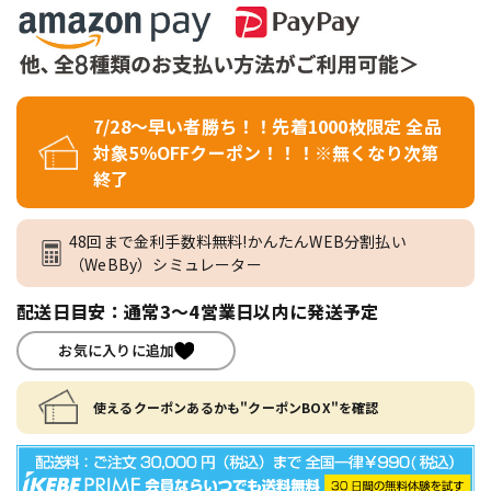
7/28～早い者勝ち！！先着1000枚限定 全品
対象5％OFFクーポン！！！※無くなり次第
終了
48回まで金利手数料無料!かんたんWEB分割払い
（WeBBy）シミュレーター
配送日目安：通常3～4営業日以内に発送予定
お気に入りに追加
使えるクーポンあるかも"クーポンBOX"を確認