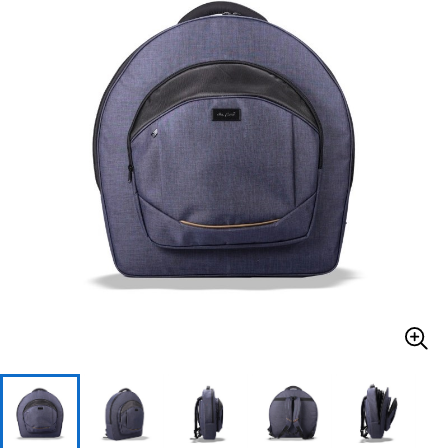
ベース
ウクレレ
ドラム
パーカッション
キーボード
電子ピアノ
管楽器
その他楽器
アンプ
エフェクター
DJ機器
DTM