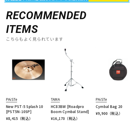
RECOMMENDED
ITEMS
こちらもよく見られています
PAiSTe
TAMA
PAiSTe
New PST-5 Splash 10
HC83BW [Roadpro
Cymbal Bag 20
[PST5N-10SP]
Boom Cymbal Stand]
¥
9,900
（税込）
¥
8,415
（税込）
¥
16,170
（税込）