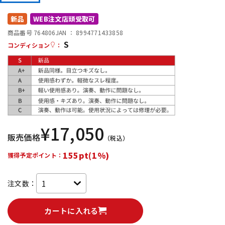
DTM オンライン納品
レコーディング機器
新品
WEB注文店頭受取可
商品番号 764806
JAN ：
8994771433858
S
配信/ライブ機器
楽器アクセサリ
コンディション
：
中古
ヴィンテージ
¥
17,050
販売価格
（税込）
155pt(1%)
獲得予定ポイント：
注文数：
カートに入れる