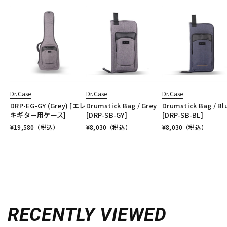
Dr.Case
Dr.Case
Dr.Case
DRP-EG-GY (Grey) [エレ
Drumstick Bag / Grey
Drumstick Bag / Bl
キギター用ケース]
[DRP-SB-GY]
[DRP-SB-BL]
¥
19,580
（税込）
¥
8,030
（税込）
¥
8,030
（税込）
RECENTLY VIEWED