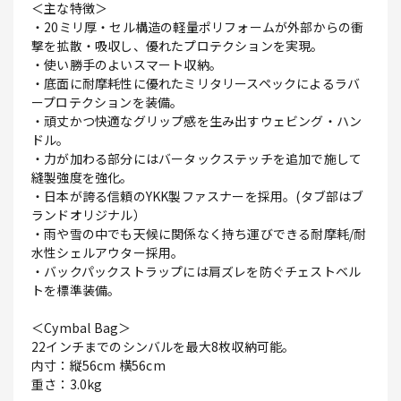
＜主な特徴＞
・20ミリ厚・セル構造の軽量ポリフォームが外部からの衝
撃を拡散・吸収し、優れたプロテクションを実現。
・使い勝手のよいスマート収納。
・底面に耐摩耗性に優れたミリタリースペックによるラバ
ープロテクションを装備。
・頑丈かつ快適なグリップ感を生み出すウェビング・ハン
ドル。
・力が加わる部分にはバータックステッチを追加で施して
縫製強度を強化。
・日本が誇る信頼のYKK製ファスナーを採用。(タブ部はブ
ランドオリジナル）
・雨や雪の中でも天候に関係なく持ち運びできる耐摩耗/耐
水性シェルアウター採用。
・バックパックストラップには肩ズレを防ぐチェストベル
トを標準装備。
＜Cymbal Bag＞
22インチまでのシンバルを最大8枚収納可能。
内寸：縦56cm 横56cm
重さ：3.0kg