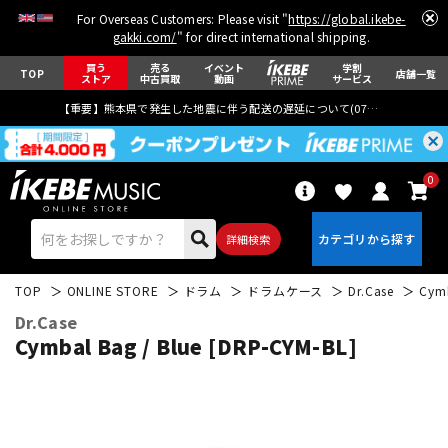
For Overseas Customers: Please visit "
https://global.ikebe-
gakki.com/
" for direct international shipping.
買う
売る
イベント
学割
TOP
店舗一覧
ストア
中古買取
動画
サービス
【重要】熊本県で発生した地震に伴う配送の遅延について(
07月29日
更新)
0
詳細検索
TOP
ONLINE STORE
ドラム
ドラムケース
Dr.Case
Cymb
Dr.Case
Cymbal Bag / Blue [DRP-CYM-BL]
エレキギター
アコギ/エレアコ