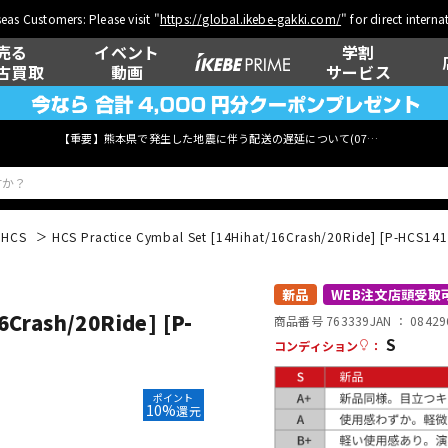
eas Customers: Please visit "
https://global.ikebe-gakki.com/
" for direct intern
売る
イベント
学割
古買取
動画
サービス
【重要】熊本県で発生した地震に伴う配送の遅延について(
07月29日
更新)
HCS
HCS Practice Cymbal Set [14Hihat/16Crash/20Ride] [P-HCS14
ベース
ウクレレ
新品
WEB注文店頭受取
6Crash/20Ride] [P-
商品番号 763339
JAN ：
08429
S
コンディション
：
管楽器
その他楽器
ポイント
10%
還元