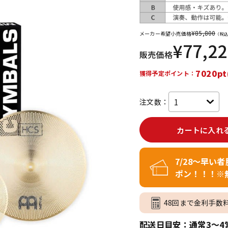
DTM オンラ
レコーディン
イン納品
グ機器
¥
85,800
メーカー希望小売価格
（税込
¥
77,2
販売価格
ジ
7020pt
獲得予定ポイント：
注文数：
カートに入れ
7/28～早い
ポン！！！※
48回まで金利手数
配送日目安：通常3～4