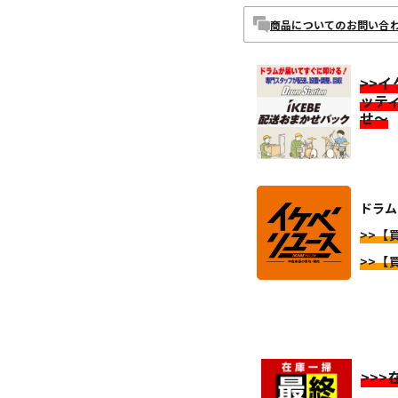
商品についてのお問い合
>>
ッテ
せ～
ドラム
>>【
>>【
>>