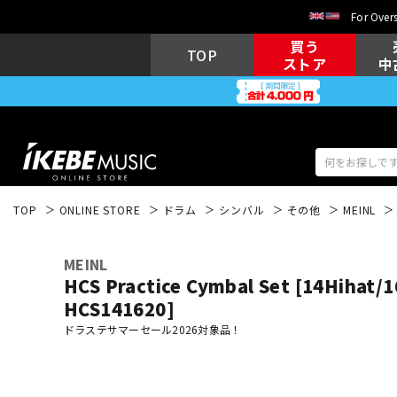
For Overs
買う
TOP
ストア
中
TOP
ONLINE STORE
ドラム
シンバル
その他
MEINL
アコギ/エレ
エレキギター
アコ
MEINL
HCS Practice Cymbal Set [14Hihat/1
HCS141620]
ドラステサマーセール2026対象品！
キーボード
電子ピアノ