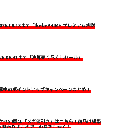
2026.08.13まで「IkebePRIME プレミアム感謝
026.08.31まで「決算売り尽くしセール」
開催中のポイントアップキャンペーンまとめ！
イケベ50周年「メガ値引き」はこちら！商品は頻繁
れ替わりますので、お見逃しなく！