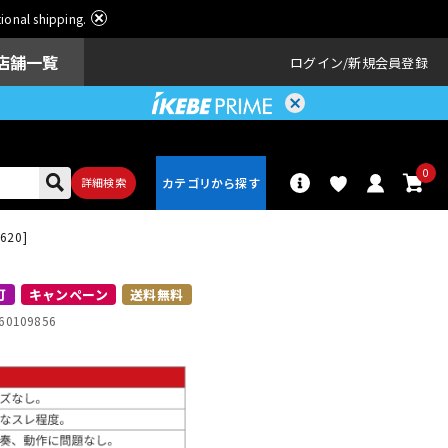
ational shipping.
店舗一覧
ログイン
新規会員登録
0
詳細検索
1620]
パーカッショ
ドラム
ン
可
キャンペーン
送料無料
60109856
アンプ
エフェクター