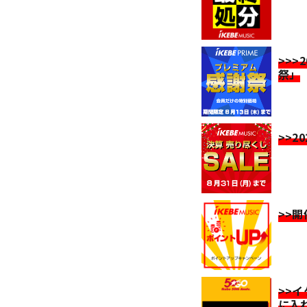
>>>
祭」
>>2
>>
>>
に入