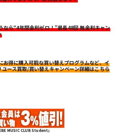
迷うなら“4年間金利ゼロ！”最長48回 無金利キャン
ン
更にお得に購入可能な買い替えプログラムなど、イ
リユース買取/買い替えキャンペーン詳細はこちら
MUSIC CLUB Student』