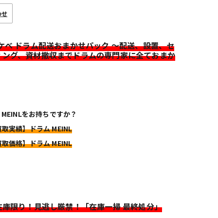
わせ
イケベ ドラム配送おまかせパック ～配送、設置、セ
ィング、資材撤収までドラムの専門家に全ておまか
 MEINLをお持ちですか？
買取実績】ドラム MEINL
買取価格】ドラム MEINL
>在庫限り！見逃し厳禁！「在庫一掃 最終処分」