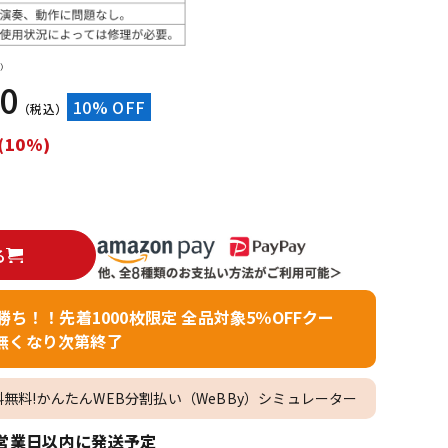
配信/ライブ
楽器アクセサ
機器
リ
）
20
10% OFF
（税込）
(10%)
る
者勝ち！！先着1000枚限定 全品対象5％OFFクー
無くなり次第終了
料無料!かんたんWEB分割払い（WeBBy）シミュレーター
営業日以内に発送予定