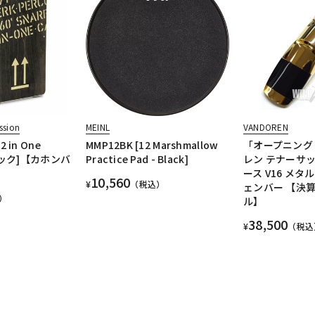
ssion
MEINL
VANDOREN
2 in One
MMP12BK [12 Marshmallow
「オープニング
 ブラック]【カホンバ
Practice Pad - Black]
レン テナーサ
ース V16 メタ
10,560
¥
（税込）
ェンバー 【決
）
ル】
38,500
¥
（税込