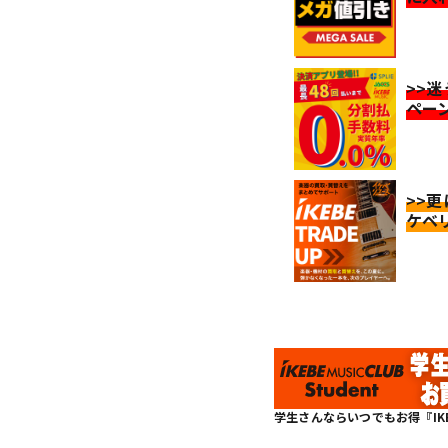
>>
ペー
>>
ケベ
学生さんならいつでもお得『IKEBE 