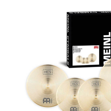
DJ機器
DTM
中古
ヴィンテー