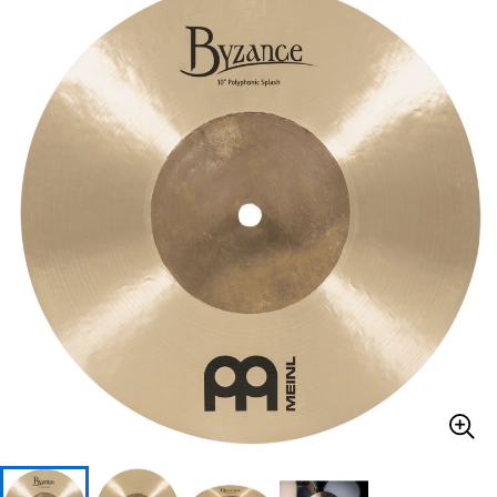
ベース
ウクレレ
ドラム
パーカッション
キーボード
電子ピアノ
管楽器
その他楽器
アンプ
エフェクター
DJ機器
DTM