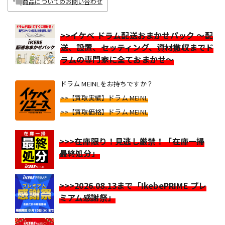
商品についてのお問い合わせ
>>イケベ ドラム配送おまかせパック ～配
送、設置、セッティング、資材撤収までド
ラムの専門家に全ておまかせ～
ドラム MEINLをお持ちですか？
>>【買取実績】ドラム MEINL
>>【買取価格】ドラム MEINL
>>>在庫限り！見逃し厳禁！「在庫一掃
最終処分」
>>>2026.08.13まで「IkebePRIME プレ
ミアム感謝祭」