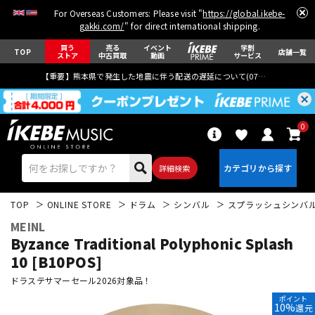
For Overseas Customers: Please visit "
https://global.ikebe-
gakki.com/
" for direct international shipping.
買う
売る
イベント
学割
TOP
店舗一覧
ストア
中古買取
動画
サービス
【重要】熊本県で発生した地震に伴う配送の遅延について(
07月29日
更新)
0
詳細検索
TOP
ONLINE STORE
ドラム
シンバル
スプラッシュシンバ
MEINL
Byzance Traditional Polyphonic Splash
10 [B10POS]
ドラステサマーセール2026対象品！
エレキギター
アコギ/エレアコ
ポイント
10%
還元