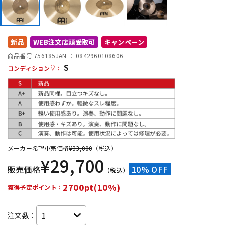
DTM オンライン納品
レコーディング機器
新品
WEB注文店頭受取可
キャンペーン
配信/ライブ機器
楽器アクセサリ
商品番号 756185
JAN ：
0842960108606
S
コンディション
：
中古
ヴィンテージ
メーカー希望小売価格
¥
33,000
（税込）
¥
29,700
販売価格
10% OFF
（税込）
2700pt(10%)
獲得予定ポイント：
注文数：