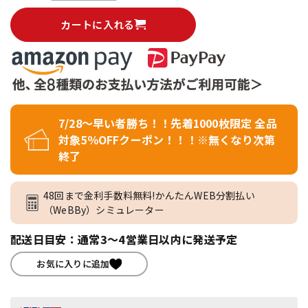
カートに入れる
7/28～早い者勝ち！！先着1000枚限定 全品
対象5％OFFクーポン！！！※無くなり次第
終了
48回まで金利手数料無料!かんたんWEB分割払い
（WeBBy）シミュレーター
配送日目安：通常3～4営業日以内に発送予定
お気に入りに追加