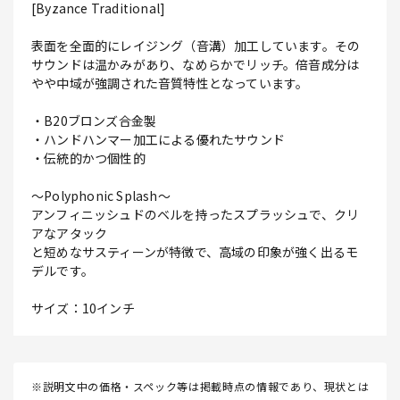
[Byzance Traditional]
表面を全面的にレイジング（音溝）加工しています。その
サウンドは温かみがあり、なめらかでリッチ。倍音成分は
やや中域が強調された音質特性となっています。
・B20ブロンズ合金製
・ハンドハンマー加工による優れたサウンド
・伝統的かつ個性的
～Polyphonic Splash～
アンフィニッシュドのベルを持ったスプラッシュで、クリ
アなアタック
と短めなサスティーンが特徴で、高域の印象が強く出るモ
デルです。
サイズ：10インチ
※説明文中の価格・スペック等は掲載時点の情報であり、現状とは