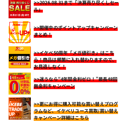
>>2026.08.31まで「決算売り尽くしセー
ル」
>>開催中のポイントアップキャンペーン
まとめ！
>>イケベ50周年「メガ値引き」はこち
ら！商品は頻繁に入れ替わりますので、
お見逃しなく！
>>迷うなら“4年間金利ゼロ！”最長48回
無金利キャンペーン
>>更にお得に購入可能な買い替えプログ
ラムなど、イケベリユース買取/買い替え
キャンペーン詳細はこちら