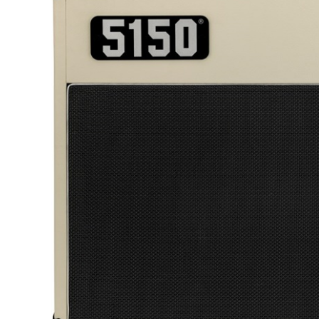
DJ機器
DTM
中古
ヴィンテー