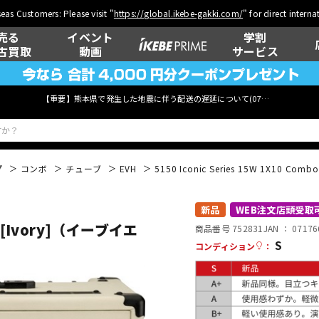
eas Customers: Please visit "
https://global.ikebe-gakki.com/
" for direct intern
売る
イベント
学割
古買取
動画
サービス
【重要】熊本県で発生した地震に伴う配送の遅延について(
07月29日
更新)
プ
コンボ
チューブ
EVH
5150 Iconic Series 15W 1X10 
ベース
ウクレレ
新品
WEB注文店頭受取
bo [Ivory]（イーブイエ
商品番号 752831
JAN ：
07176
S
コンディション
：
管楽器
その他楽器