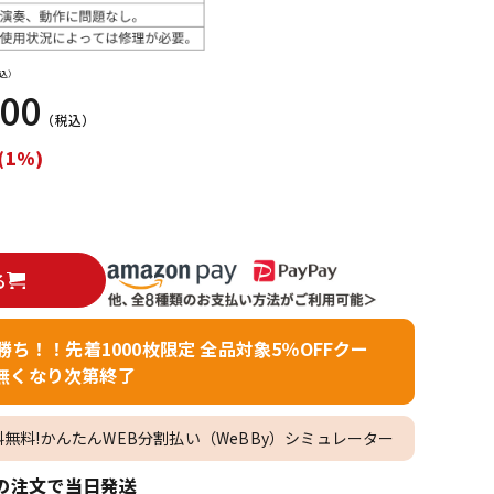
配信/ライブ
楽器アクセサ
機器
リ
込）
600
（税込）
(1%)
る
者勝ち！！先着1000枚限定 全品対象5％OFFクー
無くなり次第終了
料無料!かんたんWEB分割払い（WeBBy）シミュレーター
の注文で当日発送