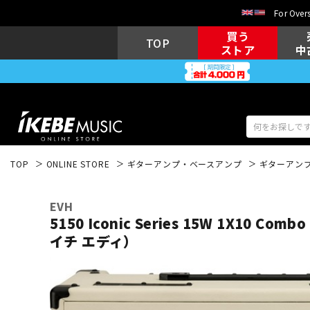
For Overs
買う
TOP
ストア
中
TOP
ONLINE STORE
ギターアンプ・ベースアンプ
ギターアン
アコギ/エレ
エレキギター
アコ
EVH
5150 Iconic Series 15W 1X10 Com
イチ エディ）
キーボード
電子ピアノ