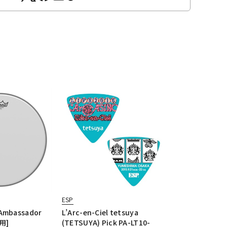
ESP
 Ambassador
L’Arc-en-Ciel tetsuya
用]
(TETSUYA) Pick PA-LT10-