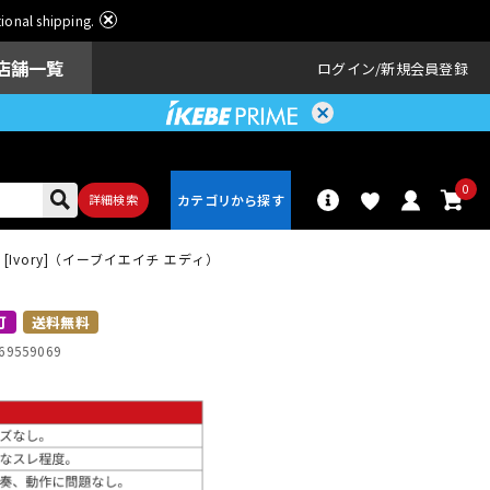
ational shipping.
店舗一覧
ログイン
新規会員登録
0
詳細検索
Combo [Ivory]（イーブイエイチ エディ）
パーカッショ
ドラム
ン
可
送料無料
69559069
アンプ
エフェクター