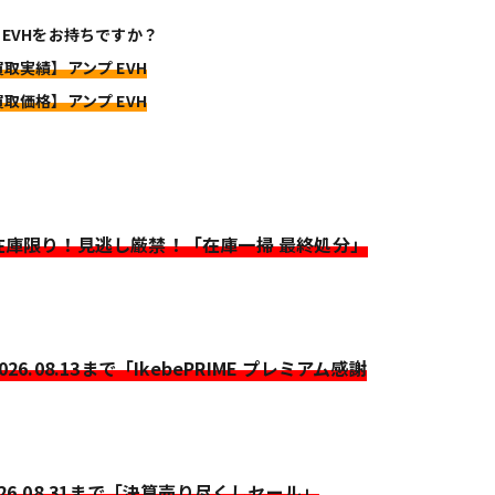
 EVHをお持ちですか？
買取実績】アンプ EVH
買取価格】アンプ EVH
>在庫限り！見逃し厳禁！「在庫一掃 最終処分」
2026.08.13まで「IkebePRIME プレミアム感謝
026.08.31まで「決算売り尽くしセール」