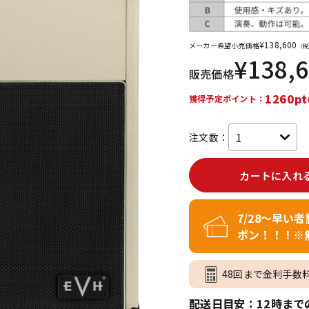
DTM オンラ
レコーディン
イン納品
グ機器
¥
138,600
メーカー希望小売価格
（税
¥
138,
販売価格
ジ
1260pt
獲得予定ポイント：
注文数：
カートに入れ
7/28～早い
ポン！！！※
48回まで金利手数
配送日目安：12時まで