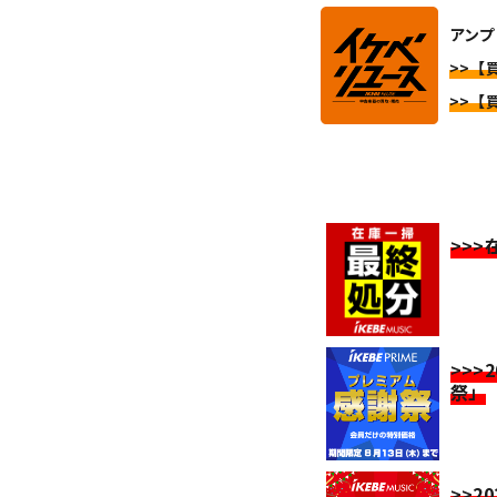
アンプ
>>【
>>【
>>
>>>
祭」
>>2