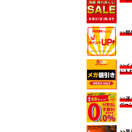
>>
>>
に入
>>
ペー
>>