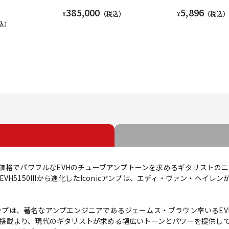
385,000
5,896
¥
（税込）
¥
（税込）
込）
sは、より手頃な価格でパワフルなEVHのチューブアンプトーンを求めるギタリス
H5150IIIから進化したIconicアンプは、エディ・ヴァン・ヘイ
 1x10コンボアンプは、著名なアンプエンジニアであるジェームス・ブラウン率
3管を搭載より、現代のギタリストが求める幅広いトーンとパワーを提供