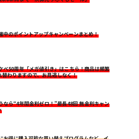
開催中のポイントアップキャンペーンまとめ！
イケベ50周年「メガ値引き」はこちら！商品は頻繁
れ替わりますので、お見逃しなく！
迷うなら“4年間金利ゼロ！”最長48回 無金利キャン
ン
更にお得に購入可能な買い替えプログラムなど、イ