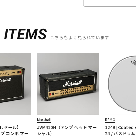
D
ITEMS
こちらもよく見られています
Marshall
REMO
しセール】
JVM410H（アンプ ヘッド マー
124B [Coated
ンプ コンボ マー
シャル）
24 / バスドラム