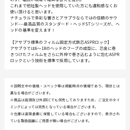
これまで他社製ヘッドを使用していた方にも違和感なくお
使い頂けると思います。
ナチュラルで多彩な響きとアサプラならではの信頼のサウ
ンド---最高品質のスタンダード・ヘッドSTシリーズが、ヘ
ッドの基準を変えます！
【アサプラ標準のフィルム固定方式鉄芯ASPRロック】
アサプラでは6～18のヘッドのフープの成型に、芯金に巻
きつけたフィルムをさらに外枠で巻き込むように包むASPR
ロックという技術を標準で採用しています。
※説明文中の価格・スペック等は掲載時点の情報であり、現状とは
異なる場合がございます。
※商品は店頭及び外部ECでも併売しておりますため、ご注文のタイ
ミングによっては完売となっている場合がございます。
※在庫は遠隔倉庫に保管している場合もございますので、表示され
ている取扱店舗にご用意が無い場合がございます。