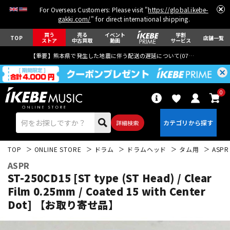
For Overseas Customers: Please visit "
https://global.ikebe-
gakki.com/
" for direct international shipping.
買う
売る
イベント
学割
TOP
店舗一覧
ストア
中古買取
動画
サービス
【重要】熊本県で発生した地震に伴う配送の遅延について(
07月29日
更新)
0
詳細検索
TOP
ONLINE STORE
ドラム
ドラムヘッド
タム用
ASPR
ASPR
ST-250CD15 [ST type (ST Head) / Clear
Film 0.25mm / Coated 15 with Center
Dot] 【お取り寄せ品】
エレキギター
アコギ/エレアコ