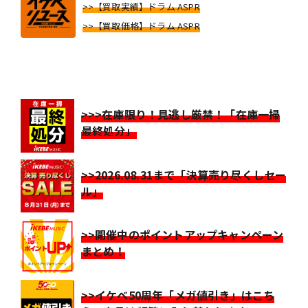
>>【買取実績】ドラム ASPR
>>【買取価格】ドラム ASPR
>>>在庫限り！見逃し厳禁！「在庫一掃
最終処分」
>>2026.08.31まで「決算売り尽くしセー
ル」
>>開催中のポイントアップキャンペーン
まとめ！
>>イケベ50周年「メガ値引き」はこち