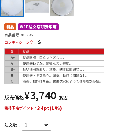
DTM オンライン納品
レコーディング機器
配信/ライブ機器
楽器アクセサリ
新品
WEB注文店頭受取可
商品番号 706486
S
コンディション
：
中古
ヴィンテージ
¥
3,740
販売価格
（税込）
34pt(1%)
獲得予定ポイント：
注文数：