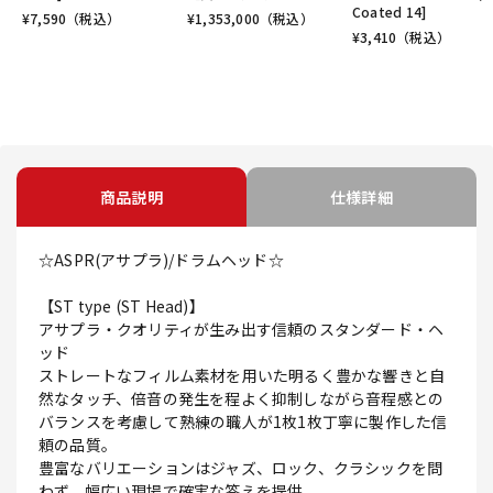
Coated 14]
¥
7,590
（税込）
¥
1,353,000
（税込）
¥
3,410
（税込）
商品説明
仕様詳細
☆ASPR(アサプラ)/ドラムヘッド☆
【ST type (ST Head)】
アサプラ・クオリティが生み出す信頼のスタンダード・ヘ
ッド
ストレートなフィルム素材を用いた明るく豊かな響きと自
然なタッチ、倍音の発生を程よく抑制しながら音程感との
バランスを考慮して熟練の職人が1枚1枚丁寧に製作した信
頼の品質。
豊富なバリエーションはジャズ、ロック、クラシックを問
わず、幅広い現場で確実な答えを提供。