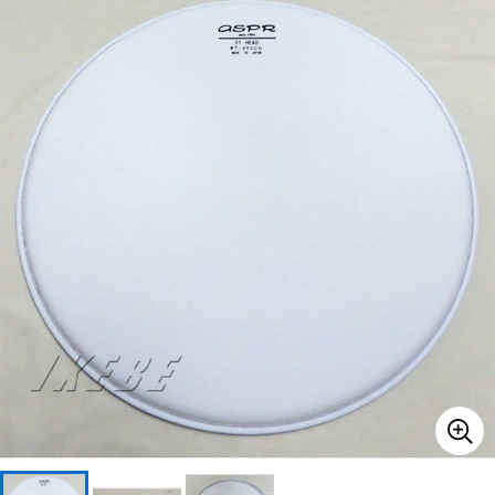
ベース
ウクレレ
ドラム
パーカッション
キーボード
電子ピアノ
管楽器
その他楽器
アンプ
エフェクター
DJ機器
DTM