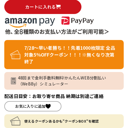
カートに入れる
7/28～早い者勝ち！！先着1000枚限定 全品
対象5％OFFクーポン！！！※無くなり次第
終了
48回まで金利手数料無料!かんたんWEB分割払い
（WeBBy）シミュレーター
配送日目安：お取り寄せ商品 納期は別途ご連絡
お気に入りに追加
使えるクーポンあるかも"クーポンBOX"を確認