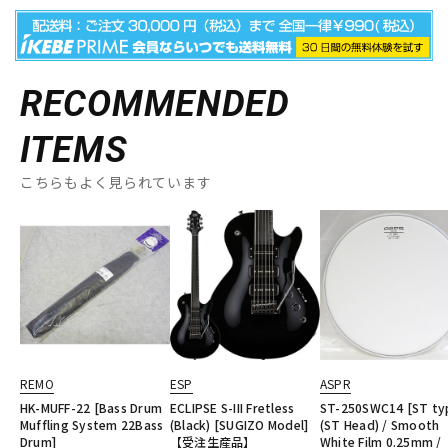
RECOMMENDED
ITEMS
こちらもよく見られています
REMO
ESP
ASPR
HK-MUFF-22 [Bass Drum
ECLIPSE S-III Fretless
ST-250SWC14 [ST ty
Muffling System 22Bass
(Black) [SUGIZO Model]
(ST Head) / Smooth
Drum]
【受注生産品】
White Film 0.25mm /