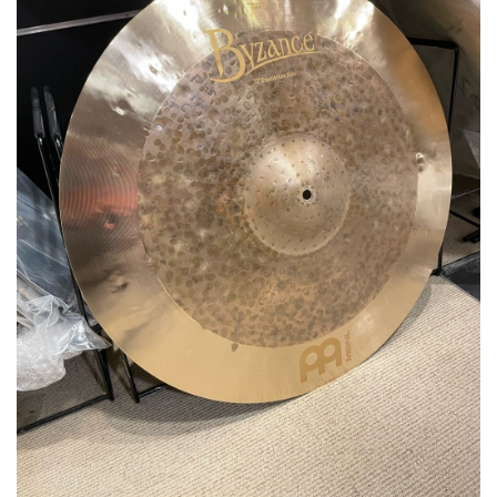
ベース
ウクレレ
ドラム
パーカッション
キーボード
電子ピアノ
管楽器
その他楽器
アンプ
エフェクター
DJ機器
DTM