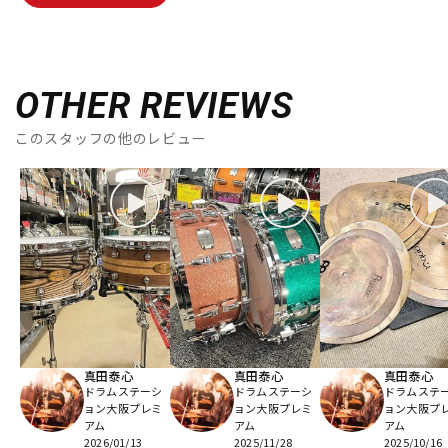
OTHER REVIEWS
このスタッフの他のレビュー
真田泰心
真田泰心
真田泰心
ドラムステーシ
ドラムステーシ
ドラムステ
ョン大阪プレミ
ョン大阪プレミ
ョン大阪プ
アム
アム
アム
2026/01/13
2025/11/28
2025/10/16