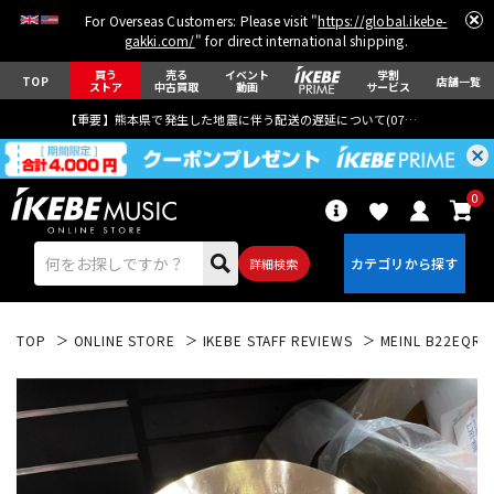
For Overseas Customers: Please visit "
https://global.ikebe-
gakki.com/
" for direct international shipping.
買う
売る
イベント
学割
TOP
店舗一覧
ストア
中古買取
動画
サービス
【重要】熊本県で発生した地震に伴う配送の遅延について(
07月29日
更新)
0
詳細検索
TOP
ONLINE STORE
IKEBE STAFF REVIEWS
MEINL B22EQR [B
エレキギター
アコギ/エレアコ