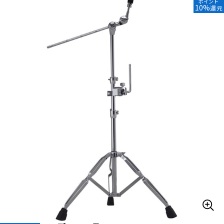
ポイント
10%
還元
ベース
ウクレレ
ドラム
パーカッション
キーボード
電子ピアノ
管楽器
その他楽器
アンプ
エフェクター
DJ機器
DTM