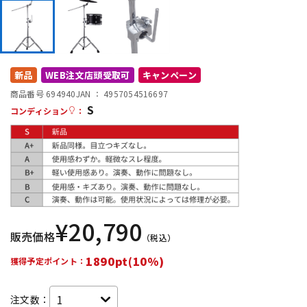
DTM オンライン納品
レコーディング機器
配信/ライブ機器
楽器アクセサリ
新品
WEB注文店頭受取可
キャンペーン
商品番号 694940
JAN ：
4957054516697
S
中古
ヴィンテージ
コンディション
：
¥
20,790
販売価格
（税込）
1890pt(10%)
獲得予定ポイント：
注文数：