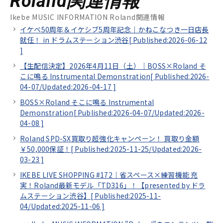
Roland関連情報
Ikebe MUSIC INFORMATION Roland関連情報
イケベ50周年＆イケシブ5周年記念｜かねこなつき一日店長
就任！ in ドラムステーション渋谷[
Published:2026-06-12
]
【生配信決定】2026年4月11日（土）｜BOSS×Roland そ
こに鳴る Instrumental Demonstration[
Published:2026-
04-07/
Updated:2026-04-17
]
BOSS×Roland そこに鳴る Instrumental
Demonstration[
Published:2026-04-07/
Updated:2026-
04-08
]
Roland SPD-SX買取り超強化キャンペーン！ 買取り金額
￥50,000保証！[
Published:2025-11-25/
Updated:2026-
03-23
]
IKEBE LIVE SHOPPING #172｜省スペース×練習機能 充
実！Roland最新モデル「TD316」！【presented by ドラ
ムステーション渋谷】[
Published:2025-11-
04/
Updated:2025-11-06
]