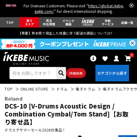
For Overseas Customers: Please visit "
https://global.ikebe-
gakki.com/
" for direct international shipping.
買う
売る
イベント
学割
TOP
店舗一覧
ストア
中古買取
動画
サービス
【重要】熊本県で発生した地震に伴う配送の遅延について(
07月29日
更新)
0
詳細検索
TOP
ONLINE STORE
ドラム
電子ドラム
電子ドラムアクセ
Roland
DCS-10 [V-Drums Acoustic Design /
Combination Cymbal/Tom Stand]【お取
り寄せ品】
エレキギター
アコギ/エレアコ
ドラステサマーセール2026対象品！