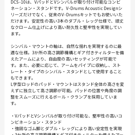
DCS-10は、VパッドとVシンバルが取り付け可能なコンビ
ネーション・スタンドです。V-Drums Acoustic Designシ
リーズだけでなく、従来のV-Drumsキットでもお使いいた
だけます。安定性の高い3本のダブル・レッグ仕様で、頑丈
なクローム仕上げにより高い耐久性と堅牢性を実現してい
ます。
シンバル・マウントの軸は、自然な揺れを実現するのに最
適な仕様。3か所の高さ調節機構とギア付きティルターを備
えたアームにより、自由度の高いセッティングが可能で
す。また、必要に応じて、アームをパイプに収納し、スト
レート・タイプのシンバル・スタンドとして使用すること
もできます。
L字型ロッドのパッド・マウントはスタンド全体の高さを変
えずに独立して高さ調節が可能。パッドの位置や角度の調
整をスムーズに行えるボール・クランプを採用していま
す。
・VパッドとVシンバルが取り付け可能な、堅牢性の高いコ
ンビネーション・スタンド
・強固なゴム脚とダブル・レッグにより高い安定性を実現
・3か所の高さ調節機構とギア付きティルターを備えたアー