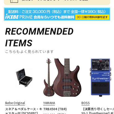
RECOMMENDED
ITEMS
こちらもよく見られています
Ikebe Original
YAMAHA
BOSS
スネア＆ペダルケース・キ
TRBX504 (TBR)
【決算売り尽くしセー
ャスター付 [DCSDFPC]
SY-1 [Synthesizer] 