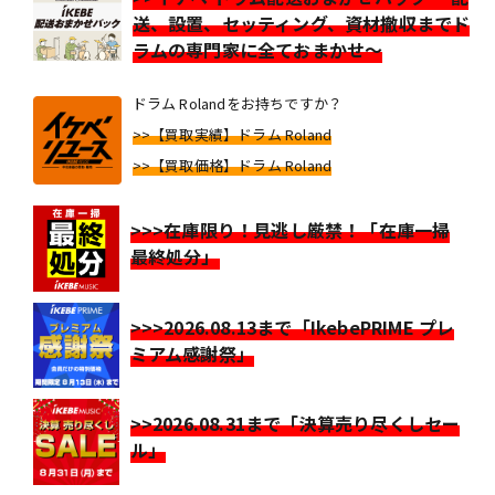
送、設置、セッティング、資材撤収までド
ラムの専門家に全ておまかせ～
ドラム Rolandをお持ちですか？
>>【買取実績】ドラム Roland
>>【買取価格】ドラム Roland
>>>在庫限り！見逃し厳禁！「在庫一掃
最終処分」
>>>2026.08.13まで「IkebePRIME プレ
ミアム感謝祭」
>>2026.08.31まで「決算売り尽くしセー
ル」