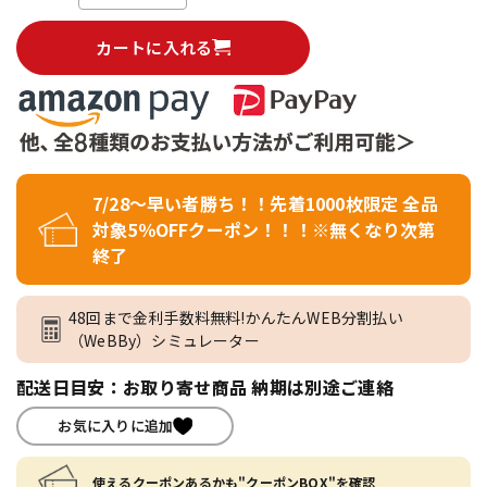
カートに入れる
7/28～早い者勝ち！！先着1000枚限定 全品
対象5％OFFクーポン！！！※無くなり次第
終了
48回まで金利手数料無料!かんたんWEB分割払い
（WeBBy）シミュレーター
配送日目安：お取り寄せ商品 納期は別途ご連絡
お気に入りに追加
使えるクーポンあるかも"クーポンBOX"を確認