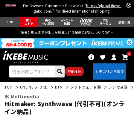
For Overseas Customers: Please visit "
https://global.ikebe-
gakki.com/
" for direct international shipping.
買う
売る
イベント
学割
TOP
店舗一覧
ストア
中古買取
動画
サービス
【重要】熊本県で発生した地震に伴う配送の遅延について(
07月29日
更新)
0
詳細検索
TOP
ONLINE STORE
DTM
ソフトウェア音源
シンセ音源
IK Multimedia
Hitmaker: Synthwave (代引不可)(オンラ
イン納品)
エレキギター
アコギ/エレアコ