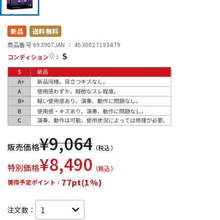
DTM オンライン納品
レコーディング機器
新品
送料無料
配信/ライブ機器
楽器アクセサリ
商品番号 693907
JAN ：
4530027193479
S
コンディション
：
中古
ヴィンテージ
¥
9,064
販売価格
（税込）
¥
8,490
特別価格
（税込）
77pt(1%)
獲得予定ポイント：
注文数：