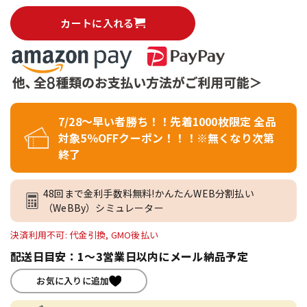
カートに入れる
7/28～早い者勝ち！！先着1000枚限定 全品
対象5％OFFクーポン！！！※無くなり次第
終了
48回まで金利手数料無料!かんたんWEB分割払い
（WeBBy）シミュレーター
決済利用不可: 代金引換, GMO後払い
配送日目安：1～3営業日以内にメール納品予定
お気に入りに追加