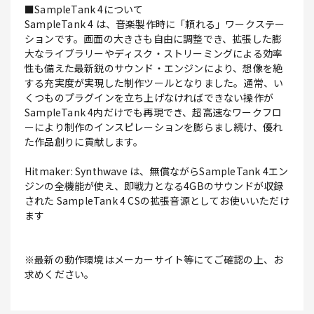
■SampleTank 4について
SampleTank 4 は、音楽製作時に「頼れる」ワークステー
ションです。画面の大きさも自由に調整でき、拡張した膨
大なライブラリーやディスク・ストリーミングによる効率
性も備えた最新鋭のサウンド・エンジンにより、想像を絶
する充実度が実現した制作ツールとなりました。通常、い
くつものプラグインを立ち上げなければできない操作が
SampleTank 4内だけでも再現でき、超高速なワークフロ
ーにより制作のインスピレーションを膨らまし続け、優れ
た作品創りに貢献します。
Hitmaker: Synthwave は、無償ながらSampleTank 4エン
ジンの全機能が使え、即戦力となる4GBのサウンドが収録
された SampleTank 4 CSの拡張音源としてお使いいただけ
ます
※最新の動作環境はメーカーサイト等にてご確認の上、お
求めください。