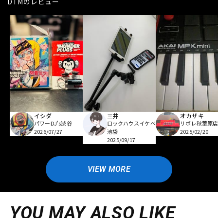
DTMのレビュー
イシダ
三井
オカザキ
パワーDJ's渋谷
ロックハウスイケベ
リボレ秋葉原
2026/07/27
池袋
2025/02/20
2025/09/17
VIEW MORE
YOU MAY ALSO LIKE