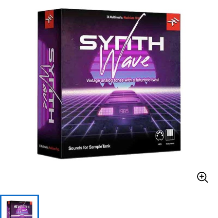
ベース
ウクレレ
ドラム
パーカッション
キーボード
電子ピアノ
管楽器
その他楽器
アンプ
エフェクター
DJ機器
DTM