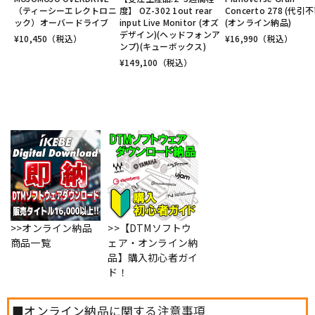
（ティーシーエレクトロニ
度】 OZ-302 1out rear
Concerto 278 (代引不
ック）オーバードライブ
input Live Monitor (オズ
(オンライン納品)
デザイン)(ヘッドフォンア
¥
10,450
（税込）
¥
16,990
（税込）
ンプ)(キューボックス)
¥
149,100
（税込）
>>オンライン納品
>>【DTMソフトウ
商品一覧
ェア・オンライン納
品】購入初心者ガイ
ド！
■オンライン納品に関する注意事項