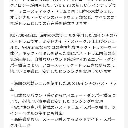
クノロジーが融合した、V-Drumsの新しいラインナップで
す。 アコースティック・ドラムと同じ口径の木製シェル、
オリジナル・デザインのハードウェア類など、すべての要
素がドラムとしての存在感を確立させます。
KD-200-MSは、深胴の木製シェルを使用した20インチのバ
ス・ドラムです。ミッドナイト・スパークル仕上げのシェ
ルと、V-Drumsならではの高性能なキック・トリガーを一
体化。キック・ペダルを踏んだ際にバス・ドラム内部の空
気が圧縮し、自然なリバウンド感が得られるエアー・ダン
パー構造により、アコースティック・ドラムさながらの心
地よい演奏感と、安定したセンシングを実現しています。
・深胴の木製シェルを使用した20×16インチのバス・ドラ
ム
・自然なリバウンド感が得られるエアー・ダンパー構造に
より、心地よい演奏感と安定したセンシングを実現
・安定性の高い伸縮式のバス・ドラム・スパーを採用、ツ
イン・ペダルの使用にも対応
・高級感があり、ステージ栄えするミッドナイト・スパー
クル仕上げ