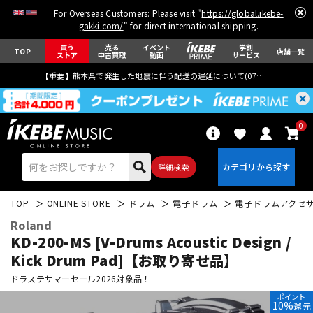
For Overseas Customers: Please visit "
https://global.ikebe-
gakki.com/
" for direct international shipping.
買う
売る
イベント
学割
TOP
店舗一覧
ストア
中古買取
動画
サービス
【重要】熊本県で発生した地震に伴う配送の遅延について(
07月29日
更新)
0
詳細検索
TOP
ONLINE STORE
ドラム
電子ドラム
電子ドラムアクセ
Roland
KD-200-MS [V-Drums Acoustic Design /
Kick Drum Pad]【お取り寄せ品】
ドラステサマーセール2026対象品！
エレキギター
アコギ/エレアコ
ポイント
10%
還元