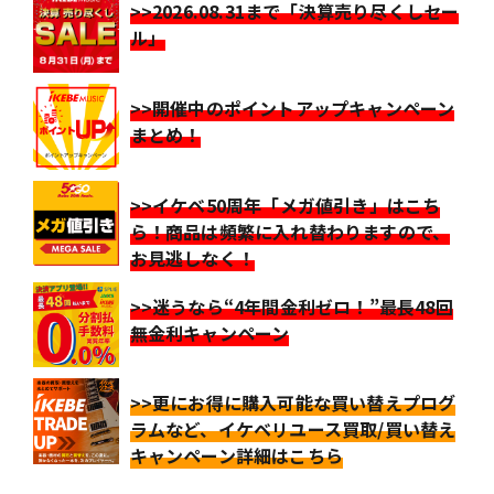
>>2026.08.31まで「決算売り尽くしセー
ル」
>>開催中のポイントアップキャンペーン
まとめ！
>>イケベ50周年「メガ値引き」はこち
ら！商品は頻繁に入れ替わりますので、
お見逃しなく！
>>迷うなら“4年間金利ゼロ！”最長48回
無金利キャンペーン
>>更にお得に購入可能な買い替えプログ
ラムなど、イケベリユース買取/買い替え
キャンペーン詳細はこちら