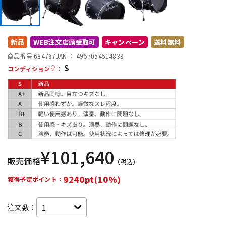
DTM オンライン納品
レコーディング機器
新品
WEB注文店頭受取可
キャンペーン
送料無料
配信/ライブ機器
楽器アクセサリ
商品番号 684767
JAN ：
4957054514839
S
コンディション
：
中古
ヴィンテージ
¥
101,640
販売価格
（税込）
9240pt(10%)
獲得予定ポイント：
注文数：