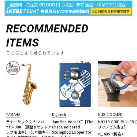
RECOMMENDED
ITEMS
こちらもよく見られています
YAMAHA
Digitech
MUSIC NOMAD
テナーサックス ヤマハ
JamMan Vocal XT [The
MN219 GRIP PULLER 
YTS-380 【調整&セットア
First Dedicated
リッジピン抜き]
ップ後出荷】【5年間キー
Stompbox Looper for
¥
1,485
（税込）