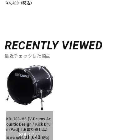
¥
4,400
（税込）
RECENTLY VIEWED
最近チェックした商品
KD-200-MS [V-Drums Ac
oustic Design / Kick Dru
m Pad]【お取り寄せ品】
SOLD OUT
¥101,640
販売価格
(税込)