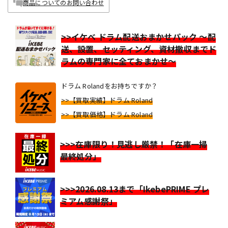
商品についてのお問い合わせ
>>イケベ ドラム配送おまかせパック ～配
送、設置、セッティング、資材撤収までド
ラムの専門家に全ておまかせ～
ドラム Rolandをお持ちですか？
>>【買取実績】ドラム Roland
>>【買取価格】ドラム Roland
>>>在庫限り！見逃し厳禁！「在庫一掃
最終処分」
>>>2026.08.13まで「IkebePRIME プレ
ミアム感謝祭」