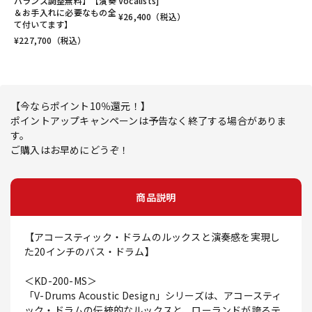
バランス調整無料】【演奏
Vocalists]
＆お手入れに必要なもの全
¥
26,400
（税込）
て付いてます】
¥
227,700
（税込）
【今ならポイント10％還元！】
ポイントアップキャンペーンは予告なく終了する場合がありま
す。
ご購入はお早めにどうぞ！
商品説明
【アコースティック・ドラムのルックスと演奏感を実現し
た20インチのバス・ドラム】
＜KD-200-MS＞
「V-Drums Acoustic Design」シリーズは、アコースティ
ック・ドラムの伝統的なルックスと、ローランドが誇るテ