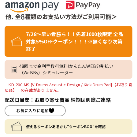
7/28～早い者勝ち！！先着1000枚限定 全品
対象5％OFFクーポン！！！※無くなり次第
終了
48回まで金利手数料無料!かんたんWEB分割払い
（WeBBy）シミュレーター
「KD-200-MS [V-Drums Acoustic Design / Kick Drum Pad]【お取り寄
せ品】」の在庫がありません。
配送日目安：お取り寄せ商品 納期は別途ご連絡
お気に入りに追加
使えるクーポンあるかも"クーポンBOX"を確認