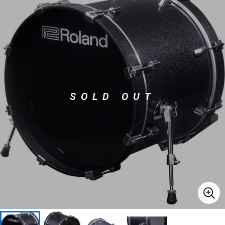
ベース
ウクレレ
ドラム
パーカッション
キーボード
電子ピアノ
SOLD OUT
管楽器
その他楽器
アンプ
エフェクター
DJ機器
DTM