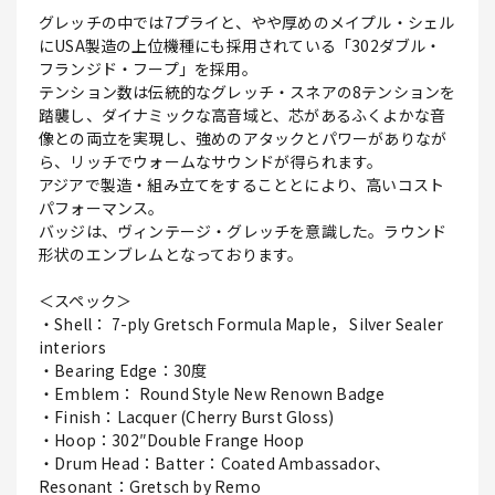
グレッチの中では7プライと、やや厚めのメイプル・シェル
にUSA製造の上位機種にも採用されている「302ダブル・
フランジド・フープ」を採用。
テンション数は伝統的なグレッチ・スネアの8テンションを
踏襲し、ダイナミックな高音域と、芯があるふくよかな音
像との両立を実現し、強めのアタックとパワーがありなが
ら、リッチでウォームなサウンドが得られます。
アジアで製造・組み立てをすることとにより、高いコスト
パフォーマンス。
バッジは、ヴィンテージ・グレッチを意識した。ラウンド
形状のエンブレムとなっております。
＜スペック＞
・Shell： 7-ply Gretsch Formula Maple， Silver Sealer
interiors
・Bearing Edge：30度
・Emblem： Round Style New Renown Badge
・Finish：Lacquer (Cherry Burst Gloss)
・Hoop：302″Double Frange Hoop
・Drum Head：Batter：Coated Ambassador、
Resonant：Gretsch by Remo