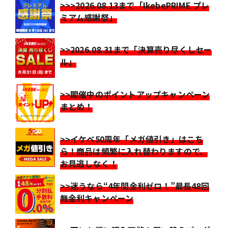
>>>2026.08.13まで「IkebePRIME プレ
ミアム感謝祭」
>>2026.08.31まで「決算売り尽くしセー
ル」
>>開催中のポイントアップキャンペーン
まとめ！
>>イケベ50周年「メガ値引き」はこち
ら！商品は頻繁に入れ替わりますので、
お見逃しなく！
>>迷うなら“4年間金利ゼロ！”最長48回
無金利キャンペーン