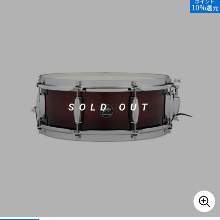
ポイント
10%
還元
ベース
ウクレレ
ドラム
パーカッション
キーボード
電子ピアノ
SOLD OUT
管楽器
その他楽器
アンプ
エフェクター
DJ機器
DTM