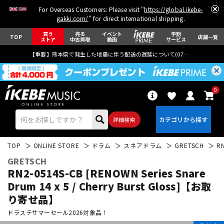
For Overseas Customers: Please visit "
https://global.ikebe-
gakki.com/
" for direct international shipping.
買う
売る
イベント
学割
TOP
店舗一覧
ストア
中古買取
動画
サービス
【重要】熊本県で発生した地震に伴う配送の遅延について(
07月29日
更新)
0
詳細検索
TOP
ONLINE STORE
ドラム
スネアドラム
GRETSCH
RN
GRETSCH
RN2-0514S-CB [RENOWN Series Snare
Drum 14 x 5 / Cherry Burst Gloss]【お取
り寄せ品】
エレキギター
アコギ/エレアコ
ドラステサマーセール2026対象品！