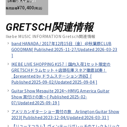
【お取り寄せ品】
SOLD OUT
¥70,400
販売価格
(税込)
GRETSCH関連情報
Ikebe MUSIC INFORMATION Gretsch関連情報
band HANADA / 2017年12月15日（金）@秋葉原CLUB
GOODMAN[
Published:2025-11-27/
Updated:2026-03-23
]
IKEBE LIVE SHOPPING #157｜国内入荷1セット限定の
GRETSCHドラムセット＋店頭在庫スネア徹底試奏！
【presented by ドラムステーション渋谷】[
Published:2025-09-02/
Updated:2025-09-04
]
Guitar Show Mesquite 2024～HMVG America Guitar
Show 買付けの旅～[
Published:2025-02-
07/
Updated:2025-09-19
]
アメリカンギターショー買付の旅 Arlington Guitar Show
2023[
Published:2023-12-04/
Updated:2026-03-31
]
【リユースコラム】ヴィンテージグレッチのエレクトリック