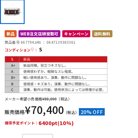
DTM オンライン納品
レコーディング機器
配信/ライブ機器
楽器アクセサリ
新品
WEB注文店頭受取可
キャンペーン
送料無料
商品番号 667794
JAN ：
0647139383361
S
中古
ヴィンテージ
コンディション
：
メーカー希望小売価格
¥
88,000
（税込）
¥
70,400
販売価格
20% OFF
（税込）
6400pt(10%)
獲得予定ポイント：