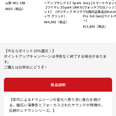
ム型 VK1-18B
ーアンプセレクト】Spark
Grey (スマートウォッ
【ワイヤレスSpark LINKセ
(ウォッチプロ)(ノッシ
¥
605
（税込）
ット】（ポジティブ ポジテ
グ)(国内正規品)(Watc
ィヴ グリッド）
Pro 3rd Gen)(ライト
ー)
¥
64,900
（税込）
¥
13,800
（税込）
【今ならポイント10％還元！】
ポイントアップキャンペーンは予告なく終了する場合がありま
す。
ご購入はお早めにどうぞ！
商品説明
【年代によるドラムシーンの変化へ寄り添い進化を続け
る、幅広い演奏性とフォーカスされたサウンドが特徴の、
伝統のレナウンシリーズ。】