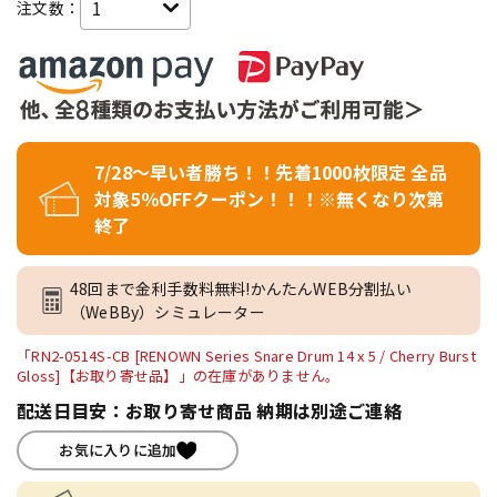
注文数：
7/28～早い者勝ち！！先着1000枚限定 全品
対象5％OFFクーポン！！！※無くなり次第
終了
48回まで金利手数料無料!かんたんWEB分割払い
（WeBBy）シミュレーター
「RN2-0514S-CB [RENOWN Series Snare Drum 14 x 5 / Cherry Burst
Gloss]【お取り寄せ品】」の在庫がありません。
配送日目安：お取り寄せ商品 納期は別途ご連絡
お気に入りに追加