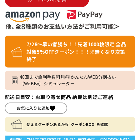
7/28～早い者勝ち！！先着1000枚限定 全品
対象5％OFFクーポン！！！※無くなり次第
終了
48回まで金利手数料無料!かんたんWEB分割払い
（WeBBy）シミュレーター
配送日目安：お取り寄せ商品 納期は別途ご連絡
お気に入りに追加
使えるクーポンあるかも"クーポンBOX"を確認