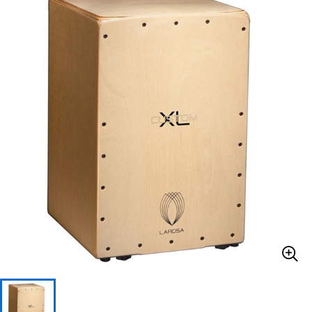
ベース
ウクレレ
ドラム
パーカッション
キーボード
電子ピアノ
管楽器
その他楽器
アンプ
エフェクター
DJ機器
DTM