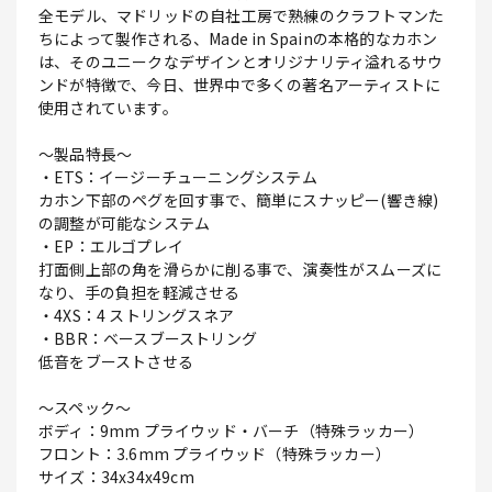
全モデル、マドリッドの自社工房で熟練のクラフトマンた
ちによって製作される、Made in Spainの本格的なカホン
は、そのユニークなデザインとオリジナリティ溢れるサウ
ンドが特徴で、今日、世界中で多くの著名アーティストに
使用されています。
～製品特長～
・ETS：イージーチューニングシステム
カホン下部のペグを回す事で、簡単にスナッピー(響き線)
の調整が可能なシステム
・EP：エルゴプレイ
打面側上部の角を滑らかに削る事で、演奏性がスムーズに
なり、手の負担を軽減させる
・4XS：4 ストリングスネア
・BBR：ベースブーストリング
低音をブーストさせる
～スペック～
ボディ：9mm プライウッド・バーチ（特殊ラッカー）
フロント：3.6mm プライウッド（特殊ラッカー）
サイズ：34x34x49cm