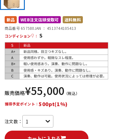
DTM オンライン納品
レコーディング機器
新品
WEB注文店頭受取可
送料無料
配信/ライブ機器
楽器アクセサリ
商品番号 657580
JAN ：
4513744105413
S
コンディション
：
中古
ヴィンテージ
¥
55,000
販売価格
（税込）
500pt(1%)
獲得予定ポイント：
注文数：
カートに入れる