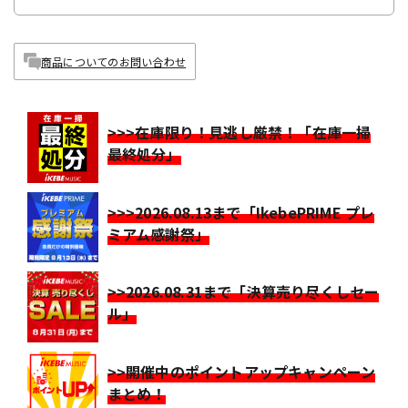
商品についてのお問い合わせ
>>>在庫限り！見逃し厳禁！「在庫一掃
最終処分」
>>>2026.08.13まで「IkebePRIME プレ
ミアム感謝祭」
>>2026.08.31まで「決算売り尽くしセー
ル」
>>開催中のポイントアップキャンペーン
まとめ！