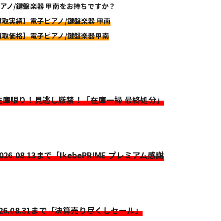
アノ/鍵盤楽器 甲南をお持ちですか？
買取実績】電子ピアノ/鍵盤楽器 甲南
買取価格】電子ピアノ/鍵盤楽器甲南
>在庫限り！見逃し厳禁！「在庫一掃 最終処分」
2026.08.13まで「IkebePRIME プレミアム感謝
026.08.31まで「決算売り尽くしセール」