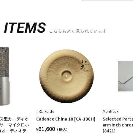
D
ITEMS
こちらもよく見られています
小出 koide
Montreux
ランス型カーディオ
Cadence China 18 [CA-18CH]
Selected Parts
サーマイクロホ
arm inch chro
61,600
¥
（税込）
)(オーディオテ
[8421]