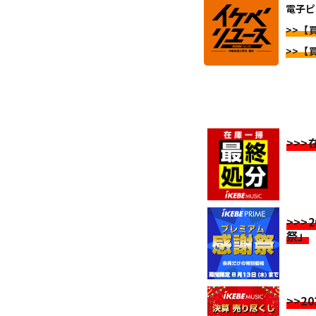
電子ピ
>>【
>>【
>>
>>>
祭」
>>2