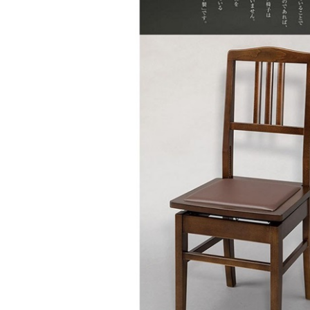
DJ機器
DTM
中古
ヴィンテー