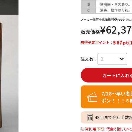
DTM オンラ
レコーディン
イン納品
グ機器
¥
69,300
メーカー希望小売価格
（税込
¥
62,3
販売価格
ジ
567pt(
獲得予定ポイント：
注文数：
カートに入れ
7/28～早い
ポン！！！※
48回まで金利手数
決済利用不可: 代金引換, GM