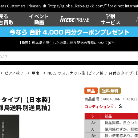
eas Customers: Please visit "
https://global.ikebe-gakki.com/
" for direct intern
売る
イベント
学割
古買取
動画
サービス
【重要】熊本県で発生した地震に伴う配送の遅延について(
07月29日
更新)
ピアノ椅子
甲南
NO.5 ウォルナット塗 (ピアノ椅子 背付きタイ
ベース
ウクレレ
新品
送料無料
付きタイプ)【日本製】
商品番号 640640
JAN ：
45823
S
離島送料別途見積】
コンディション
：
管楽器
その他楽器