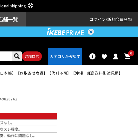
ational shipping.
店舗一覧
ログイン
新規会員登録
0
詳細検索
プ)【日本製】【お取寄せ商品】【代引不可】【沖縄・離島送料別途見積】
パーカッショ
ドラム
ン
49820762
アンプ
エフェクター