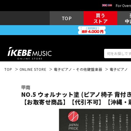
For Overs
買う
TOP
ストア
中
TOP
ONLINE STORE
電子ピアノ・その他鍵盤楽器
電子ピアノ
アコギ/エレ
エレキギター
アコ
甲南
NO.5 ウォルナット塗 (ピアノ椅子 背
【お取寄せ商品】【代引不可】【沖縄・
キーボード
電子ピアノ