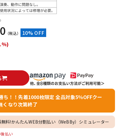
配信/ライブ
楽器アクセサ
機器
リ
）
70
10% OFF
（税込）
1%)
る
者勝ち！！先着1000枚限定 全品対象5％OFFクー
無くなり次第終了
料無料!かんたんWEB分割払い（WeBBy）シミュレーター
O後払い