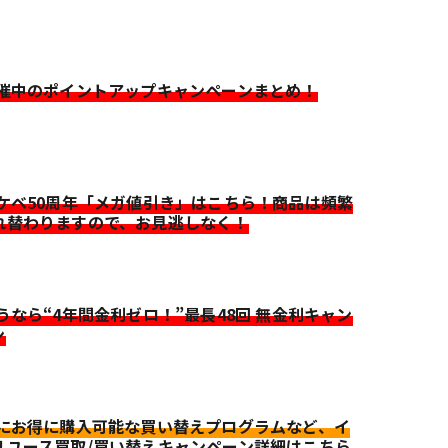
開催中のポイントアップキャンペーンまとめ！
イケベ50周年「メガ値引き」はこちら！商品は頻繁
れ替わりますので、お見逃しなく！
迷うなら“4年間金利ゼロ！”最長48回 無金利キャン
ン
更にお得に購入可能な買い替えプログラムなど、イ
リユース買取/買い替えキャンペーン詳細はこちら