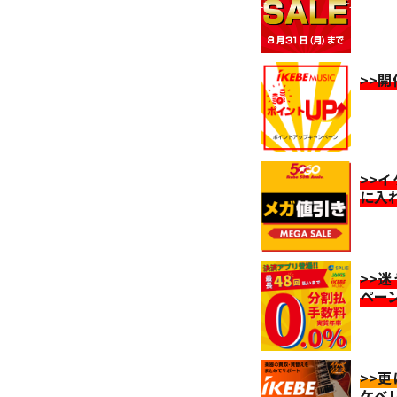
>>
>>
に入
>>
ペー
>>
ケベ