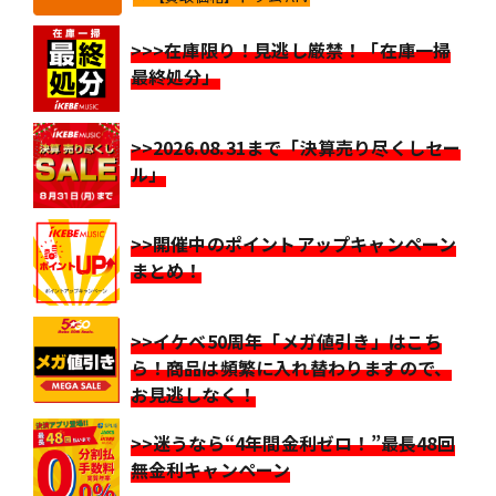
>>>在庫限り！見逃し厳禁！「在庫一掃
最終処分」
>>2026.08.31まで「決算売り尽くしセー
ル」
>>開催中のポイントアップキャンペーン
まとめ！
>>イケベ50周年「メガ値引き」はこち
ら！商品は頻繁に入れ替わりますので、
お見逃しなく！
>>迷うなら“4年間金利ゼロ！”最長48回
無金利キャンペーン