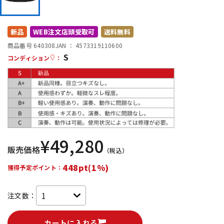
DTM オンライン納品
レコーディング機器
新品
WEB注文店頭受取可
送料無料
配信/ライブ機器
楽器アクセサリ
商品番号 640308
JAN ：
4573319110600
S
コンディション
：
中古
ヴィンテージ
¥
49,280
販売価格
（税込）
448pt(1%)
獲得予定ポイント：
注文数：
カートに入れる