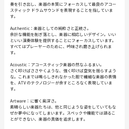
奏を引き出し、楽器の本質にフォーカスして最良のアコー
スティック ドラムサウンドを表現することを指していま
す。
Authentic：楽器としての純粋さと正統さ。
余計な機能を削ぎ落とし、楽器に相応しいデザイン。いい
といい演奏体験を提供することにフォーカスしています。
すべてはプレーヤーのために、吟味され磨き上げられま
す。
Acoustic：アコースティック楽器の然なふるまい。
さく叩けばささやくような、強く叩けば空気を揺らすよう
な。これまでは鳴らしきれなかった胆で繊細な楽器の表情
を、ATV のテクノロジーが余すところなく表現していま
す。
Artware：に響く奥深さ。
素晴らしい楽器たちは、他と同じような姿をしていてもな
ぜか夢中になってしまいます。スペックや機能では語るこ
とができない、楽器の真価を追求します。