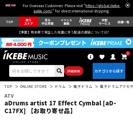
For Overseas Customers: Please visit "
https://global.ikebe-
gakki.com/
" for direct international shipping.
買う
売る
イベント
学割
TOP
店舗一覧
ストア
中古買取
動画
サービス
【重要】熊本県で発生した地震に伴う配送の遅延について(
07月29日
更新)
0
詳細検索
TOP
ONLINE STORE
ドラム
電子ドラム
電子ドラムアクセ
ATV
aDrums artist 17 Effect Cymbal [aD-
C17FX] 【お取り寄せ品】
エレキギター
アコギ/エレアコ