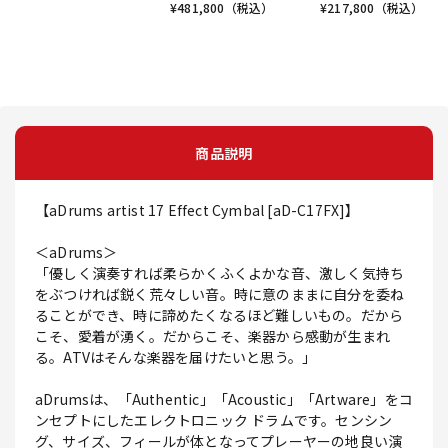
¥
481,800
（税込）
¥
217,800
（税込）
商品説明
【aDrums artist 17 Effect Cymbal [aD-C17FX]】
＜aDrums＞
「優しく演奏すれば柔らかくふくよかな音、激しく気持ち
をぶつければ鋭く荒々しい音。時に意のままに自分を委ね
ることができ、時に諦めたくなるほど難しいもの。だから
こそ、愛着が湧く。だからこそ、楽器から感動が生まれ
る。ATVはそんな楽器を届けたいと思う。」
aDrumsは、「Authentic」「Acoustic」「Artware」をコ
ンセプトにしたエレクトロニック ドラムです。センシン
グ、サイズ、フィールが体となってプレーヤーの地良い演