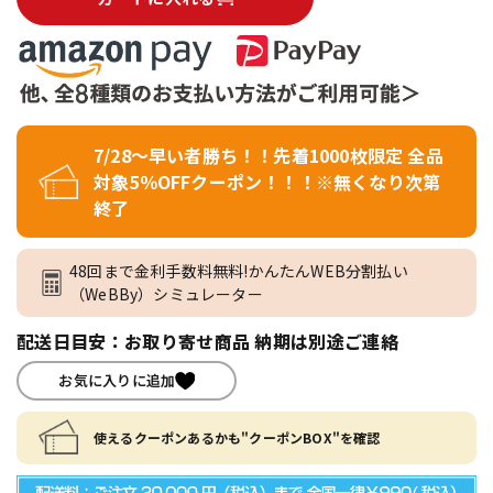
7/28～早い者勝ち！！先着1000枚限定 全品
対象5％OFFクーポン！！！※無くなり次第
終了
48回まで金利手数料無料!かんたんWEB分割払い
（WeBBy）シミュレーター
配送日目安：お取り寄せ商品 納期は別途ご連絡
お気に入りに追加
使えるクーポンあるかも"クーポンBOX"を確認