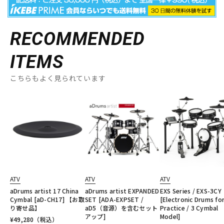
RECOMMENDED
ITEMS
こちらもよく見られています
ATV
ATV
ATV
aDrums artist 17 China
aDrums artist EXPANDED
EXS Series / EXS-3CY
Cymbal [aD-CH17] 【お取
SET [ADA-EXPSET /
[Electronic Drums fo
り寄せ品】
aD5（音源）を含むセット
Practice / 3 Cymbal
アップ]
Model]
¥
49,280
（税込）