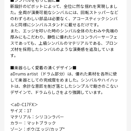
■シンバルをもっと由に■
新設計のピボットによって、全位に然な揺れを実現しまし
た。全周が演奏可能なシンバルには、回転ストッパーなど
のわずらわしい部品は必要なく、アコースティックシンバ
ルと同様にシンバルスタンドに載せるだけです。
また、エッジを叩いた時のシンバル全体のたわみや先端の
厚みにもこだわり、静性に優れたシリコンラバーサーフェ
スであっても、上級シンバルのマテリアルである、ブロン
ズ材を採用したシンバルのような演奏感を追及していま
す。
■楽器らしく愛着の湧くデザイン■
aDrums artist（ドラム部分）は、優れた素材を各所に使
して楽器としての完成度をめました。シンバルやハイハッ
トは、余計な意匠を削ぎ落としたシンプルで飽きのこない
デザインで、ドラムらしさをより強調しています。
＜aD-C17FX＞
サイズ：17
マテリアル：シリコンラバー
カラー：マットブラック
ゾーン：ボウ/エッジ/カップ*