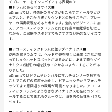
＜プレーヤーをインスパイアする表現の＞
■ドラムにあるべきサイズ■
aDrumsでは、各楽器のサイズがもたらすフィールやビジ
ュアルと、そこから響くサウンドとの致性こそが、プレー
ヤーの演奏表現をめると考えます。魅的なビジュアルに加
え、アコースティックドラムと同じ打感や距離感を切にし
ながら、ご家庭やスタジオでもきすぎない絶妙なサイズで
す。
■アコースティックドラムに並ぶダイナミクス■
従来の電ドラムでは、ヘッド中央を叩くと異常にきなが鳴
ってしまうホットスポットがあるために、あえて源もダイ
ナミクス(強弱)の幅を狭めてたせないようにすることがあ
りました。
aDrumsではドラムやシンバルにマルチセンサーを採する
ことでこの打の感度を均化し、ピアニッシモからフォルテ
ッシモまで意図通りの表現が可能となりました。アコース
ティックドラムのようなきなダイナミクスを在にコントロ
ールすることでまれるグルーヴは、演奏者の個性を引きた
せます。