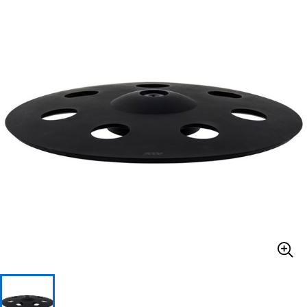
ベース
ウクレレ
ドラム
パーカッション
キーボード
電子ピアノ
管楽器
その他楽器
アンプ
エフェクター
DJ機器
DTM