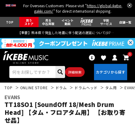
For Overseas Customers: Please visit "
https://global.ikebe-
gakki.com/
" for direct international shipping.
買う
売る
イベント
学割
TOP
店舗一覧
ストア
中古買取
動画
サービス
【重要】熊本県で発生した地震に伴う配送の遅延について(
07月29日
更新)
0
詳細検索
TOP
ONLINE STORE
ドラム
ドラムヘッド
タム用
EVAN
EVANS
TT18SO1 [SoundOff 18/Mesh Drum
Head] 【タム・フロアタム用】 【お取り寄
せ品】
エレキギター
アコギ/エレアコ