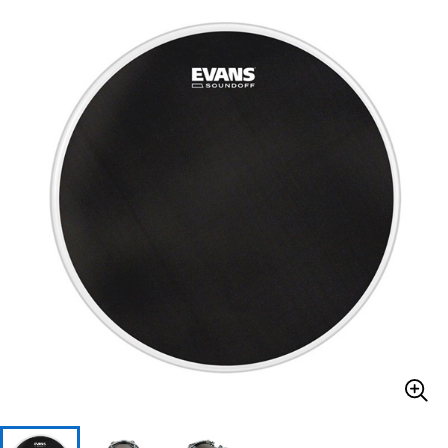
ベース
ウクレレ
ドラム
パーカッション
キーボード
電子ピアノ
管楽器
その他楽器
アンプ
エフェクター
DJ機器
DTM