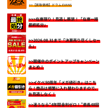
>>【買取価格】ドラム EVANS
>>>在庫限り！見逃し厳禁！「在庫一掃
最終処分」
>>2026.08.31まで「決算売り尽くしセー
ル」
>>開催中のポイントアップキャンペーン
まとめ！
>>イケベ50周年「メガ値引き」はこち
ら！商品は頻繁に入れ替わりますので、
お見逃しなく！
>>迷うなら“4年間金利ゼロ！”最長48回