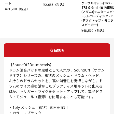
ート
ケーブルセット(TRS-
¥
2,633
（税込）
TRS)3.0ｍ】(国内正規
¥
21,780
（税込）
(アダム)(モニタースピ
ー)(レコーディング・D
(デスクトップ・モニタ
スピーカー)
¥
48,500
（税込）
商品説明
【SoundOff Drumheads】
ドラム消音パッドの定番として人気の、SoundOff（サウン
ドオフ）シリーズの、網状のメッシュ・ドラム・ヘッド。
お持ちのドラムセットを、高い消音性を発揮しながら、ド
ラムのサイズ感を活かしたプラクティス用キットに出来る
ほか、トリガー・マイクをセット・アップして、電子ドラ
ム・モジュール（音源）を使用することも可能です。
・1ply メッシュ（網状）素材を採用
・カラー：ブラック