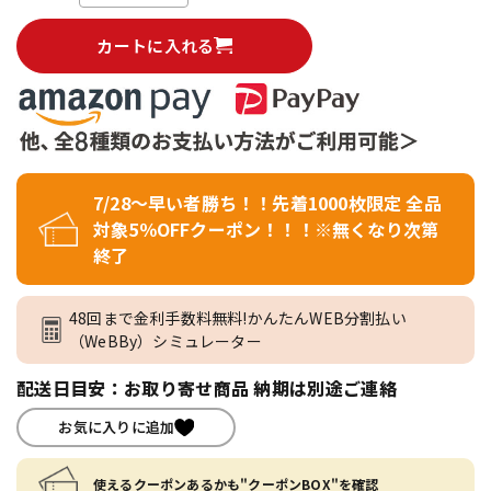
カートに入れる
7/28～早い者勝ち！！先着1000枚限定 全品
対象5％OFFクーポン！！！※無くなり次第
終了
48回まで金利手数料無料!かんたんWEB分割払い
（WeBBy）シミュレーター
配送日目安：お取り寄せ商品 納期は別途ご連絡
お気に入りに追加
使えるクーポンあるかも"クーポンBOX"を確認