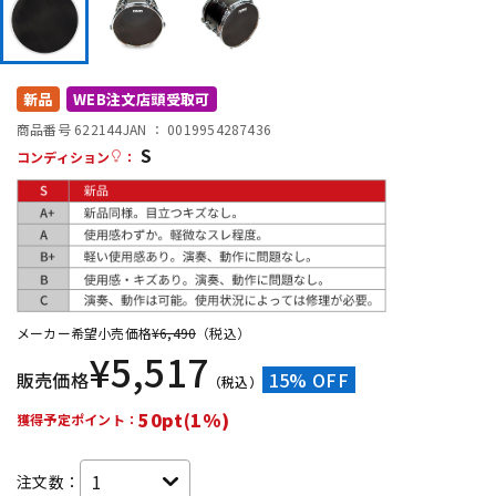
DTM オンライン納品
レコーディング機器
配信/ライブ機器
楽器アクセサリ
新品
WEB注文店頭受取可
商品番号 622144
JAN ：
0019954287436
S
コンディション
：
中古
ヴィンテージ
メーカー希望小売価格
¥
6,490
（税込）
¥
5,517
販売価格
15% OFF
（税込）
50pt(1%)
獲得予定ポイント：
注文数：