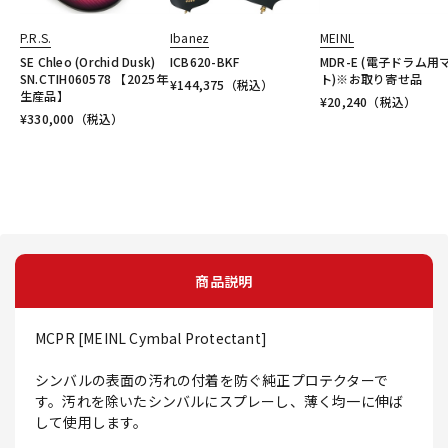
P.R.S.
Ibanez
MEINL
SE Chleo (Orchid Dusk)
ICB620-BKF
MDR-E (電子ドラム用
SN.CTIH060578 【2025年
ト)※お取り寄せ品
¥
144,375
（税込）
生産品】
¥
20,240
（税込）
¥
330,000
（税込）
商品説明
MCPR [MEINL Cymbal Protectant]
シンバルの表面の汚れの付着を防ぐ純正プロテクターで
す。汚れを除いたシンバルにスプレーし、薄く均一に伸ば
して使用します。