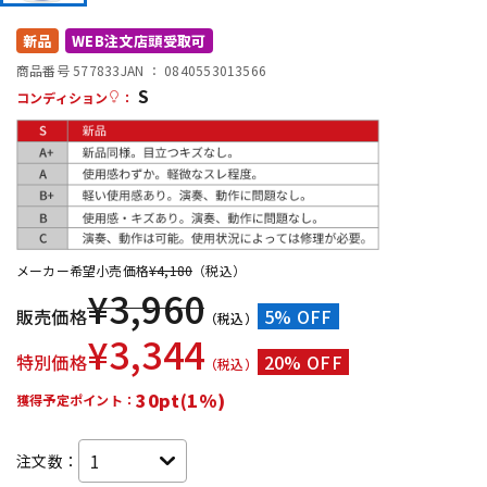
DTM オンライン納品
レコーディング機器
新品
WEB注文店頭受取可
商品番号 577833
JAN ：
0840553013566
S
配信/ライブ機器
楽器アクセサリ
コンディション
：
中古
ヴィンテージ
メーカー希望小売価格
¥
4,180
（税込）
¥
3,960
販売価格
5% OFF
（税込）
¥
3,344
特別価格
20% OFF
（税込）
30pt(1%)
獲得予定ポイント：
注文数：