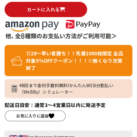
カートに入れる
7/28～早い者勝ち！！先着1000枚限定 全品
対象5％OFFクーポン！！！※無くなり次第
終了
48回まで金利手数料無料!かんたんWEB分割払い
（WeBBy）シミュレーター
配送日目安：通常3～4営業日以内に発送予定
お気に入りに追加