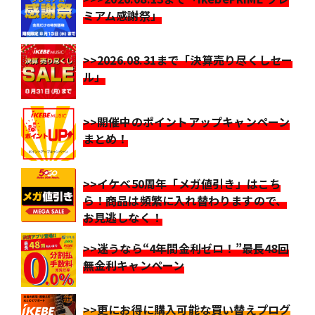
ミアム感謝祭」
>>2026.08.31まで「決算売り尽くしセー
ル」
>>開催中のポイントアップキャンペーン
まとめ！
>>イケベ50周年「メガ値引き」はこち
ら！商品は頻繁に入れ替わりますので、
お見逃しなく！
>>迷うなら“4年間金利ゼロ！”最長48回
無金利キャンペーン
>>更にお得に購入可能な買い替えプログ