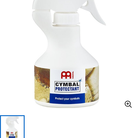
ベース
ウクレレ
ドラム
パーカッション
キーボード
電子ピアノ
管楽器
その他楽器
アンプ
エフェクター
DJ機器
DTM