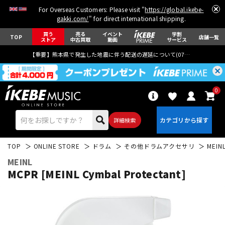
For Overseas Customers: Please visit "
https://global.ikebe-
gakki.com/
" for direct international shipping.
買う
売る
イベント
学割
TOP
店舗一覧
ストア
中古買取
動画
サービス
【重要】熊本県で発生した地震に伴う配送の遅延について(
07月29日
更新)
0
詳細検索
TOP
ONLINE STORE
ドラム
その他ドラムアクセサリ
MEIN
MEINL
MCPR [MEINL Cymbal Protectant]
エレキギター
アコギ/エレアコ