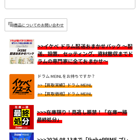
商品についてのお問い合わせ
>>イケベ ドラム配送おまかせパック ～配
送、設置、セッティング、資材撤収までド
ラムの専門家に全ておまかせ～
ドラム MEINLをお持ちですか？
>>【買取実績】ドラム MEINL
>>【買取価格】ドラム MEINL
>>>在庫限り！見逃し厳禁！「在庫一掃
最終処分」
>>>2026.08.13まで「IkebePRIME プレ