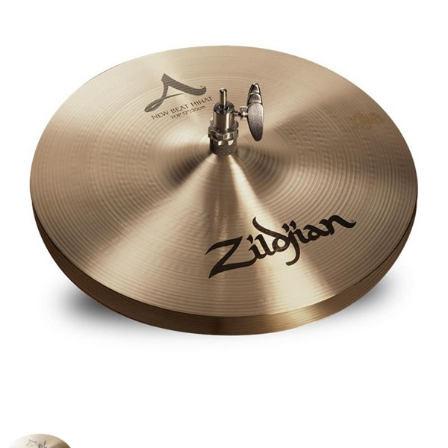
ベース
ウクレレ
ドラム
パーカッション
キーボード
電子ピアノ
管楽器
その他楽器
アンプ
エフェクター
DJ機器
DTM