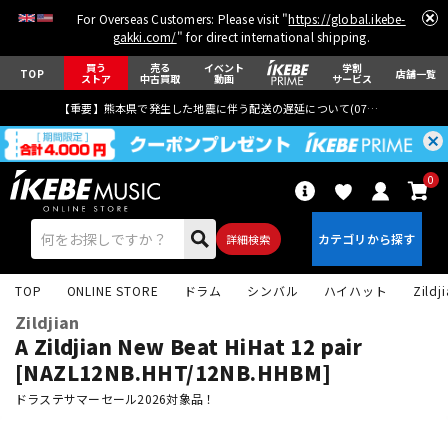
For Overseas Customers: Please visit "
https://global.ikebe-
gakki.com/
" for direct international shipping.
買う
売る
イベント
学割
TOP
店舗一覧
ストア
中古買取
動画
サービス
【重要】熊本県で発生した地震に伴う配送の遅延について(
07月29日
更新)
0
詳細検索
TOP
ONLINE STORE
ドラム
シンバル
ハイハット
Zildj
Zildjian
A Zildjian New Beat HiHat 12 pair
[NAZL12NB.HHT/12NB.HHBM]
ドラステサマーセール2026対象品！
エレキギター
アコギ/エレアコ