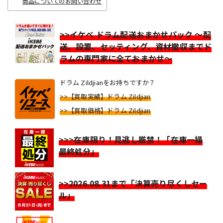
商品についてのお問い合わせ
>>イケベ ドラム配送おまかせパック ～配
送、設置、セッティング、資材撤収までド
ラムの専門家に全ておまかせ～
ドラム Zildjianをお持ちですか？
>>【買取実績】ドラム Zildjian
>>【買取価格】ドラム Zildjian
>>>在庫限り！見逃し厳禁！「在庫一掃
最終処分」
>>2026.08.31まで「決算売り尽くしセー
ル」