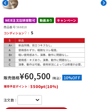
DTM オンライン納品
レコーディング機器
WEB注文店頭受取可
動画あり
キャンペーン
配信/ライブ機器
楽器アクセサリ
商品番号 566818
S
コンディション
：
中古
ヴィンテージ
¥
60,500
販売価格
10%OFF
（税込）
5500pt(10%)
獲得予定ポイント：
注文数：