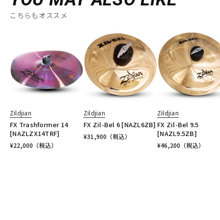
こちらもオススメ
Zildjian
Zildjian
Zildjian
FX Trashformer 14
FX Zil-Bel 6 [NAZL6ZB]
FX Zil-Bel 9.5
[NAZLZX14TRF]
[NAZL9.5ZB]
¥
31,900
（税込）
¥
22,000
（税込）
¥
46,200
（税込）