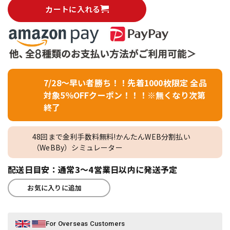
カートに入れる
7/28～早い者勝ち！！先着1000枚限定 全品
対象5％OFFクーポン！！！※無くなり次第
終了
48回まで金利手数料無料!かんたんWEB分割払い
（WeBBy）シミュレーター
配送日目安：通常3～4営業日以内に発送予定
お気に入りに追加
For Overseas Customers