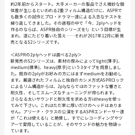
約2年前からスタート。大手メーカーの製品でさえ微妙な個
体差が生じるといわれる2重フィルム構造だけに、ASPRで
も数多くの試作とプロ・ドラマー達による入念なテストを
繰り返してきました。その過程の中で「今、2plyヘッドを
作るのならば、ASPR独自のシリーズを!」という目標が生
まれ、遂にたどり着いた答え……それが2017年12月に新発
売となるS2シリーズです。
＜ASPRの2plyヘッドは選べる2ply＞
新発売のS2シリーズは、素材の厚みによってlight(薄手)、
medium(標準)、heavy(厚手)という3タイプを用意しまし
た。既存の2plyがお好みの方にはまずmediumをお勧めし
ます。厳選されたフィルムと独自のカシメ方式ASPRロック
によるリム構造からは、2plyならではのファットな響きと
耐久性、そしてスムーズなチューニングが得られます。
さらなる太いサウンドと耐久性を求める方はheavyを使っ
てみて下さい。これはただ単に厚いだけのヘッドはありま
せん。アリーナ・クラスの公演をするASPRエンドーサー達
が「これは使える!」と絶賛し、すでにレコーディングやツ
アーで愛用していることが、そのサウンドの魅力を物語っ
ています。