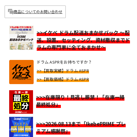
商品についてのお問い合わせ
>>イケベ ドラム配送おまかせパック ～配
送、設置、セッティング、資材撤収までド
ラムの専門家に全ておまかせ～
ドラム ASPRをお持ちですか？
>>【買取実績】ドラム ASPR
>>【買取価格】ドラム ASPR
>>>在庫限り！見逃し厳禁！「在庫一掃
最終処分」
>>>2026.08.13まで「IkebePRIME プレ
ミアム感謝祭」