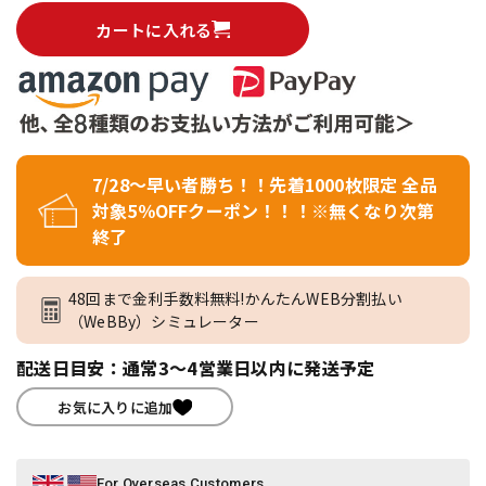
カートに入れる
7/28～早い者勝ち！！先着1000枚限定 全品
対象5％OFFクーポン！！！※無くなり次第
終了
48回まで金利手数料無料!かんたんWEB分割払い
（WeBBy）シミュレーター
配送日目安：通常3～4営業日以内に発送予定
お気に入りに追加
For Overseas Customers