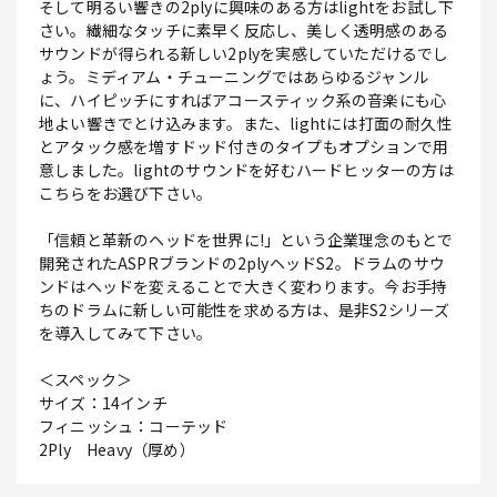
そして明るい響きの2plyに興味のある方はlightをお試し下
さい。繊細なタッチに素早く反応し、美しく透明感のある
サウンドが得られる新しい2plyを実感していただけるでし
ょう。ミディアム・チューニングではあらゆるジャンル
に、ハイピッチにすればアコースティック系の音楽にも心
地よい響きでとけ込みます。また、lightには打面の耐久性
とアタック感を増すドッド付きのタイプもオプションで用
意しました。lightのサウンドを好むハードヒッターの方は
こちらをお選び下さい。
「信頼と革新のヘッドを世界に!」という企業理念のもとで
開発されたASPRブランドの2plyヘッドS2。ドラムのサウ
ンドはヘッドを変えることで大きく変わります。今お手持
ちのドラムに新しい可能性を求める方は、是非S2シリーズ
を導入してみて下さい。
＜スペック＞
サイズ：14インチ
フィニッシュ：コーテッド
2Ply Heavy（厚め）