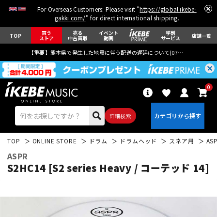
For Overseas Customers: Please visit "
https://global.ikebe-
gakki.com/
" for direct international shipping.
買う
売る
イベント
学割
TOP
店舗一覧
ストア
中古買取
動画
サービス
【重要】熊本県で発生した地震に伴う配送の遅延について(
07月29日
更新)
0
詳細検索
TOP
ONLINE STORE
ドラム
ドラムヘッド
スネア用
AS
ASPR
S2HC14 [S2 series Heavy / コーテッド 14]
エレキギター
アコギ/エレアコ