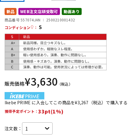
DTM オンライン納品
レコーディング機器
新品
WEB注文店頭受取可
動画あり
商品番号 557074
JAN ：
2500210001432
S
配信/ライブ機器
楽器アクセサリ
コンディション
：
中古
ヴィンテージ
¥
3,630
販売価格
（税込）
Ikebe PRIME に入会してこの商品を¥3,267（税込）で購入する
33pt(1%)
獲得予定ポイント：
注文数：