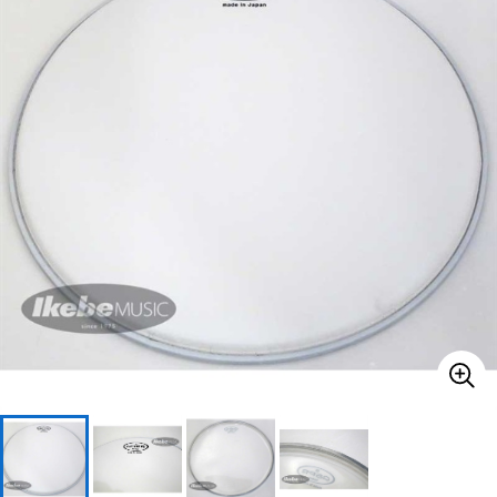
ベース
ウクレレ
ドラム
パーカッション
キーボード
電子ピアノ
管楽器
その他楽器
アンプ
エフェクター
DJ機器
DTM