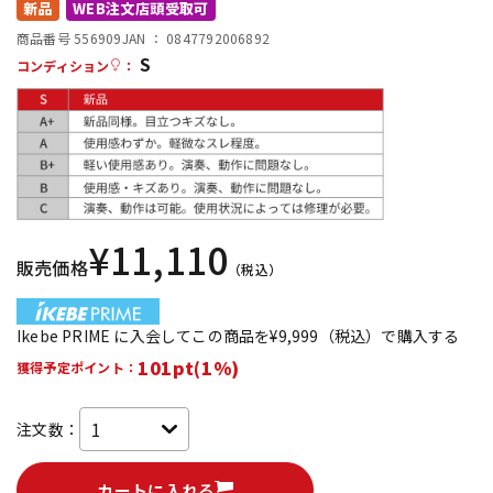
新品
WEB注文店頭受取可
配信/ライブ機器
楽器アクセサリ
商品番号 556909
JAN ：
0847792006892
S
コンディション
：
中古
ヴィンテージ
¥
11,110
販売価格
（税込）
Ikebe PRIME に入会してこの商品を¥9,999（税込）で購入する
101pt(1%)
獲得予定ポイント：
注文数：
カートに入れる