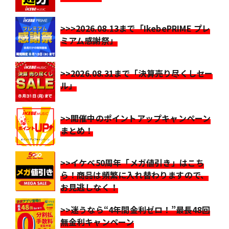
>>>2026.08.13まで「IkebePRIME プレ
ミアム感謝祭」
>>2026.08.31まで「決算売り尽くしセー
ル」
>>開催中のポイントアップキャンペーン
まとめ！
>>イケベ50周年「メガ値引き」はこち
ら！商品は頻繁に入れ替わりますので、
お見逃しなく！
>>迷うなら“4年間金利ゼロ！”最長48回
無金利キャンペーン