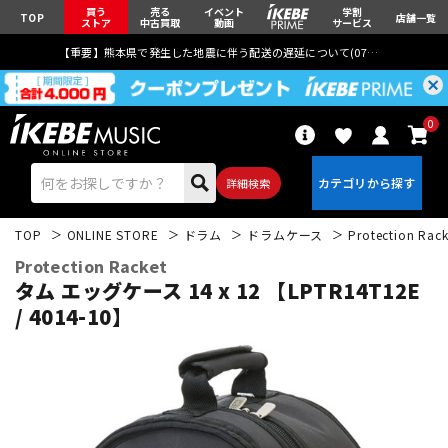
買う
売る
イベント
学割
TOP
店舗一覧
ストア
中古買取
動画
サービス
【重要】熊本県で発生した地震に伴う配送の遅延について(
07月29日
更新)
0
詳細検索
TOP
ONLINE STORE
ドラム
ドラムケース
Protection Rack
Protection Racket
タム エッグケース 14 x 12 【LPTR14T12E
/ 4014-10】
エレキギター
アコギ/エレアコ
ベース
ウクレレ