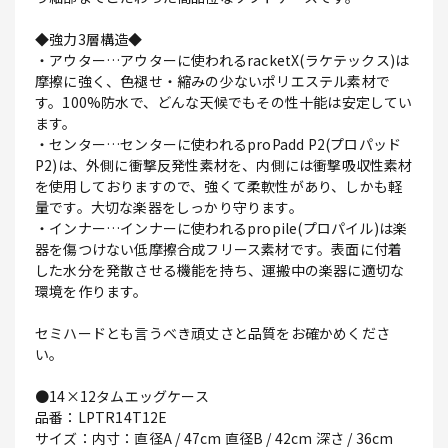
◆強力3層構造◆
・アウター…アウターに使われるracketX(ラケテックス)は
摩擦に強く、色褪せ・縮みの少ないポリエステル素材で
す。100%防水で、どんな天候でもその性十能は安定してい
ます。
・センター…センターに使われるproPadd P2(プロパッド
P2)は、外側に衝撃反発性素材を、内側には衝撃吸収性素材
を使用しておりますので、強くて柔軟性があり、しかも軽
量です。大切な楽器をしっかり守ります。
・インナー…インナーに使われるpropile(プロパイル)は楽
器を傷つけない低摩擦合成フリース素材です。表面に付着
した水分を発散させる機能を持ち、運搬中の楽器に適切な
環境を作ります。
セミハードとも言うべき頑丈さと品質をお確かめくださ
い。
●14×12タムエッグケース
品番：LPTR14T12E
サイズ：内寸：直径A / 47cm 直径B / 42cm 深さ / 36cm