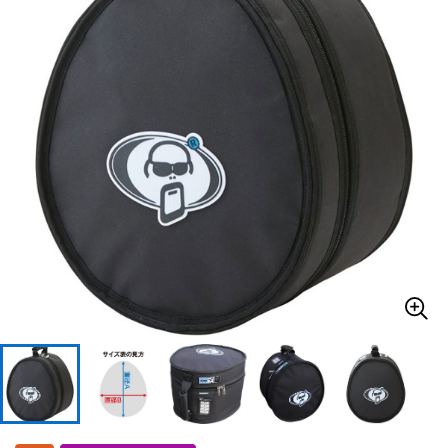
ドラム
パーカッション
キーボード
電子ピアノ
管楽器
その他楽器
アンプ
エフェクター
DJ機器
DTM
DTM オンライン納品
レコーディング機器