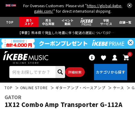
For Overseas Customers: Please visit "
https://global.ikebe-
gakki.com/
" for direct international shipping.
買う
売る
イベント
学割
TOP
店舗一覧
ストア
中古買取
動画
サービス
【重要】熊本県で発生した地震に伴う配送の遅延について(
07月29日
更新)
0
詳細検索
TOP
ONLINE STORE
ギターアンプ・ベースアンプ
ケース
G
GATOR
1X12 Combo Amp Transporter G-112A
エレキギター
アコギ/エレアコ