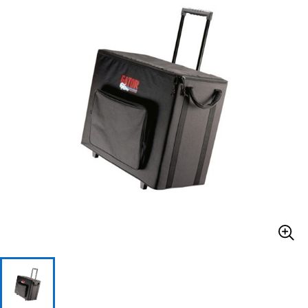
ベース
ウクレレ
ドラム
パーカッション
キーボード
電子ピアノ
管楽器
その他楽器
アンプ
エフェクター
DJ機器
DTM