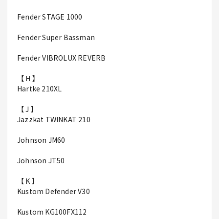
Fender STAGE 1000
Fender Super Bassman
Fender VIBROLUX REVERB
【 H 】
Hartke 210XL
【 J 】
Jazzkat TWINKAT 210
Johnson JM60
Johnson JT50
【 K 】
Kustom Defender V30
Kustom KG100FX112