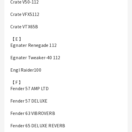
Crate V50-112
Crate VFX5112
Crate VTX65B
【 E 】
Egnater Renegade 112
Egnater Tweaker-40 112
Engl Raider100
【 F 】
Fender 57 AMP LTD
Fender 57 DELUXE
Fender 63 VIBROVERB
Fender 65 DELUXE REVERB