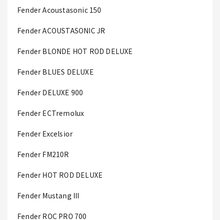
Fender Acoustasonic 150
Fender ACOUSTASONIC JR
Fender BLONDE HOT ROD DELUXE
Fender BLUES DELUXE
Fender DELUXE 900
Fender ECTremolux
Fender Excelsior
Fender FM210R
Fender HOT ROD DELUXE
Fender Mustang III
Fender ROC PRO 700