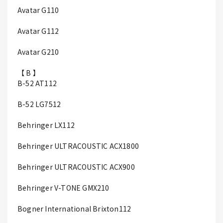
Avatar G110
Avatar G112
Avatar G210
【 B 】
B-52 AT112
B-52 LG7512
Behringer LX112
Behringer ULTRACOUSTIC ACX1800
Behringer ULTRACOUSTIC ACX900
Behringer V-TONE GMX210
Bogner International Brixton112