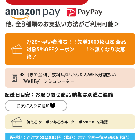
7/28～早い者勝ち！！先着1000枚限定 全品
対象5％OFFクーポン！！！※無くなり次第
終了
48回まで金利手数料無料!かんたんWEB分割払い
（WeBBy）シミュレーター
配送日目安：お取り寄せ商品 納期は別途ご連絡
お気に入りに追加
使えるクーポンあるかも"クーポンBOX"を確認