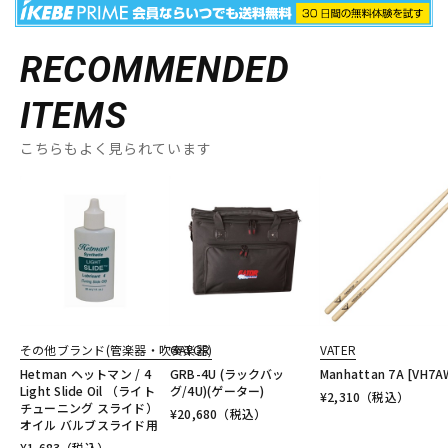
RECOMMENDED
ITEMS
こちらもよく見られています
その他ブランド(管楽器・吹奏楽器)
GATOR
VATER
Hetman ヘットマン / 4
GRB-4U (ラックバッ
Manhattan 7A [VH7A
Light Slide Oil （ライト
グ/4U)(ゲーター)
¥
2,310
（税込）
チューニング スライド）
¥
20,680
（税込）
オイル バルブスライド用
¥
1,683
（税込）