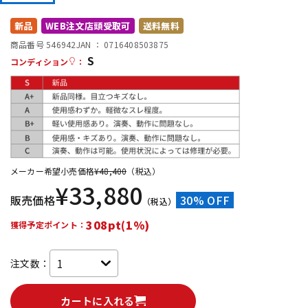
DTM オンライン納品
レコーディング機器
新品
WEB注文店頭受取可
送料無料
商品番号 546942
JAN ：
0716408503875
S
配信/ライブ機器
楽器アクセサリ
コンディション
：
中古
ヴィンテージ
メーカー希望小売価格
¥
48,400
（税込）
¥
33,880
販売価格
30% OFF
（税込）
308pt(1%)
獲得予定ポイント：
注文数：
カートに入れる