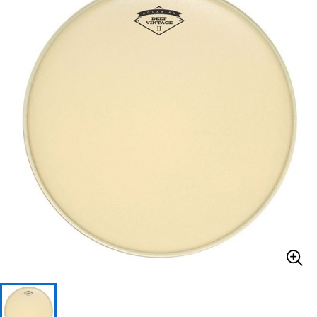
ベース
ウクレレ
ドラム
パーカッション
キーボード
電子ピアノ
管楽器
その他楽器
アンプ
エフェクター
DJ機器
DTM