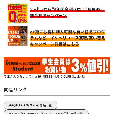
>>迷うなら“4年間金利ゼロ！”最長48回
無金利キャンペーン
>>更にお得に購入可能な買い替えプログ
ラムなど、イケベリユース買取/買い替え
キャンペーン詳細はこちら
学生さんならいつでもお得『IKEBE MUSIC CLUB Student』
関連リンク
AQUARIAN/タム用 商品一覧
ドラム/AQUARIAN【～１０，０００円】 商品一覧