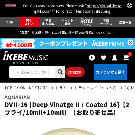
For Overseas Customers: Please visit "
https://global.ikebe-
gakki.com/
" for direct international shipping.
買う
売る
イベント
学割
TOP
店舗一覧
ストア
中古買取
動画
サービス
【重要】熊本県で発生した地震に伴う配送の遅延について(
07月29日
更新)
0
詳細検索
TOP
ONLINE STORE
ドラム
ドラムヘッド
タム用
AQUA
AQUARIAN
DVII-16 [Deep Vinatge II / Coated 16]【2
プライ/10mil+10mil】【お取り寄せ品】
エレキギター
アコギ/エレアコ