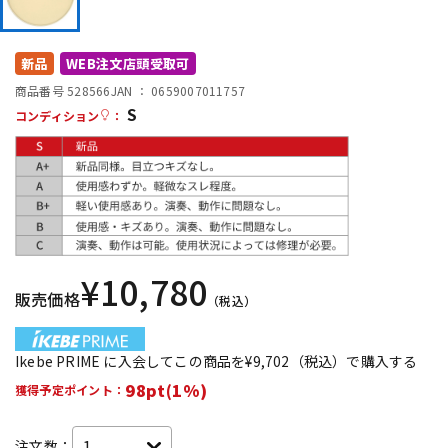
DTM オンライン納品
レコーディング機器
新品
WEB注文店頭受取可
配信/ライブ機器
楽器アクセサリ
商品番号 528566
JAN ：
0659007011757
S
コンディション
：
中古
ヴィンテージ
¥
10,780
販売価格
（税込）
Ikebe PRIME に入会してこの商品を¥9,702（税込）で購入する
98pt(1%)
獲得予定ポイント：
注文数：