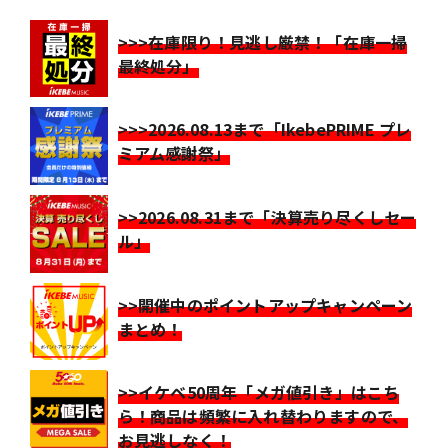
>>>在庫限り！見逃し厳禁！「在庫一掃
最終処分」
>>>2026.08.13まで「IkebePRIME プレ
ミアム感謝祭」
>>2026.08.31まで「決算売り尽くしセー
ル」
>>開催中のポイントアップキャンペーン
まとめ！
>>イケベ50周年「メガ値引き」はこち
ら！商品は頻繁に入れ替わりますので、
お見逃しなく！