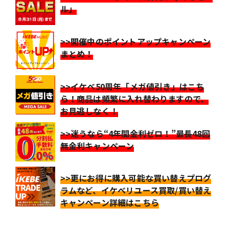
ル」
>>開催中のポイントアップキャンペーン
まとめ！
>>イケベ50周年「メガ値引き」はこち
ら！商品は頻繁に入れ替わりますので、
お見逃しなく！
>>迷うなら“4年間金利ゼロ！”最長48回
無金利キャンペーン
>>更にお得に購入可能な買い替えプログ
ラムなど、イケベリユース買取/買い替え
キャンペーン詳細はこちら