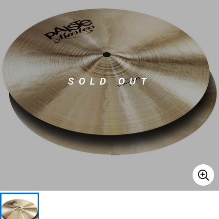
ベース
ウクレレ
ドラム
パーカッション
SOLD OUT
キーボード
電子ピアノ
管楽器
その他楽器
アンプ
エフェクター
DJ機器
DTM