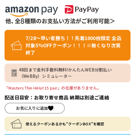
7/28～早い者勝ち！！先着1000枚限定 全品
対象5％OFFクーポン！！！※無くなり次第
終了
48回まで金利手数料無料!かんたんWEB分割払い
（WeBBy）シミュレーター
「Masters Thin HiHat 15 pair」の在庫がありません。
配送日目安：お取り寄せ商品 納期は別途ご連絡
お気に入りに追加
使えるクーポンあるかも"クーポンBOX"を確認