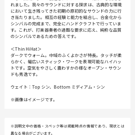
れました。我々のサウンドに対する探求は、古典的な環境
において生き残ってきた初期の原初的なサウンドの力に行
き当たりました。相互の経験と能力を結合し、合金化から
シンバルの完成まで、完全にハンドクラフトで行っていま
す。これが、打楽器奏者の過酷な要求に応え、純粋な品質
のシンバルであるための答えです。
＜Thin HiHat＞
ダークでウォーム。中域のふくよかさが特長。タッチが柔
らかく、幅広いスティック・ワークを表現可能なハイハッ
トです。空気をやさしく震わすかの様なオープン・サウン
ドも秀逸です。
ウェイト：Top シン、Bottom ミディアム・シン
※画像はイメージです。
※説明文中の価格・スペック等は掲載時点の情報であり、現状とは
異なる場合がございます。