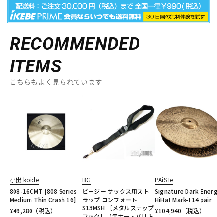
RECOMMENDED
ITEMS
こちらもよく見られています
小出 koide
BG
PAiSTe
808-16CMT [808 Series
ビージー サックス用スト
Signature Dark Ener
Medium Thin Crash 16]
ラップ コンフォート
HiHat Mark-I 14 pair
S13MSH ［メタルスナップ
¥
49,280
（税込）
¥
104,940
（税込）
フック］（テナー・バリト