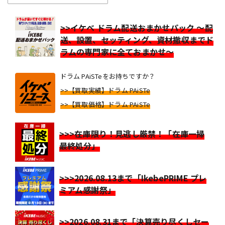
>>イケベ ドラム配送おまかせパック ～配
送、設置、セッティング、資材撤収までド
ラムの専門家に全ておまかせ～
ドラム PAiSTeをお持ちですか？
>>【買取実績】ドラム PAiSTe
>>【買取価格】ドラム PAiSTe
>>>在庫限り！見逃し厳禁！「在庫一掃
最終処分」
>>>2026.08.13まで「IkebePRIME プレ
ミアム感謝祭」
>>2026.08.31まで「決算売り尽くしセー