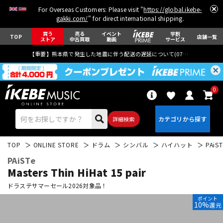
For Overseas Customers: Please visit "
https://global.ikebe-
gakki.com/
" for direct international shipping.
買う
売る
イベント
学割
TOP
店舗一覧
ストア
中古買取
動画
サービス
【重要】熊本県で発生した地震に伴う配送の遅延について(
07月29日
更新)
0
詳細検索
TOP
ONLINE STORE
ドラム
シンバル
ハイハット
PAiST
PAiSTe
Masters Thin HiHat 15 pair
ドラステサマーセール2026対象品！
ポイント
エレキギター
アコギ/エレアコ
10%
還元