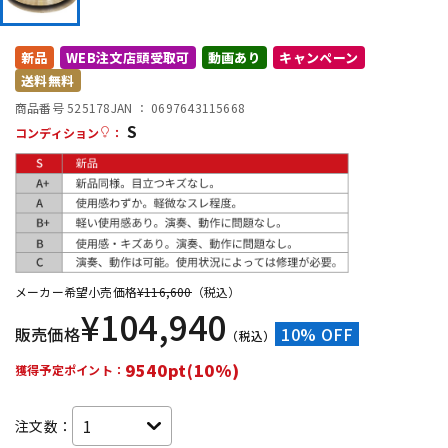
DTM オンライン納品
レコーディング機器
新品
WEB注文店頭受取可
動画あり
キャンペーン
送料無料
配信/ライブ機器
楽器アクセサリ
商品番号 525178
JAN ：
0697643115668
S
コンディション
：
中古
ヴィンテージ
メーカー希望小売価格
¥
116,600
（税込）
¥
104,940
販売価格
10% OFF
（税込）
9540pt(10%)
獲得予定ポイント：
注文数：