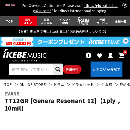
For Overseas Customers: Please visit "
https://global.ikebe-
gakki.com/
" for direct international shipping.
買う
売る
イベント
学割
TOP
店舗一覧
ストア
中古買取
動画
サービス
【重要】熊本県で発生した地震に伴う配送の遅延について(
07月29日
更新)
0
詳細検索
TOP
ONLINE STORE
ドラム
ドラムヘッド
タム用
EVAN
EVANS
TT12GR [Genera Resonant 12]【1ply ，
10mil】
エレキギター
アコギ/エレアコ