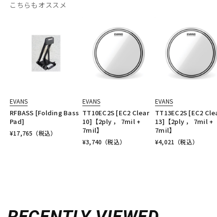
こちらもオススメ
EVANS
EVANS
EVANS
RFBASS [Folding Bass
TT10EC2S [EC2 Clear
TT13EC2S [EC2 Cle
Pad]
10]【2ply ， 7mil +
13]【2ply ， 7mil +
7mil】
7mil】
¥
17,765
（税込）
¥
3,740
（税込）
¥
4,021
（税込）
RECENTLY VIEWED