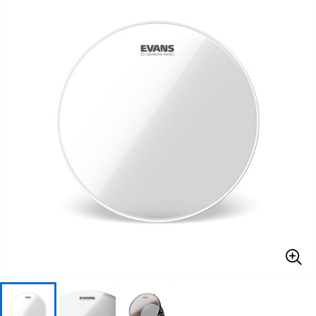
ベース
ウクレレ
ドラム
パーカッション
キーボード
電子ピアノ
管楽器
その他楽器
アンプ
エフェクター
DJ機器
DTM