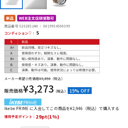
DTM オンライン納品
レコーディング機器
新品
WEB注文店頭受取可
配信/ライブ機器
楽器アクセサリ
商品番号 520285
JAN ：
0019954500399
S
コンディション
：
中古
ヴィンテージ
メーカー希望小売価格
¥
3,850
（税込）
¥
3,273
販売価格
15% OFF
（税込）
Ikebe PRIME に入会してこの商品を¥2,946（税込）で購入する
29pt(1%)
獲得予定ポイント：