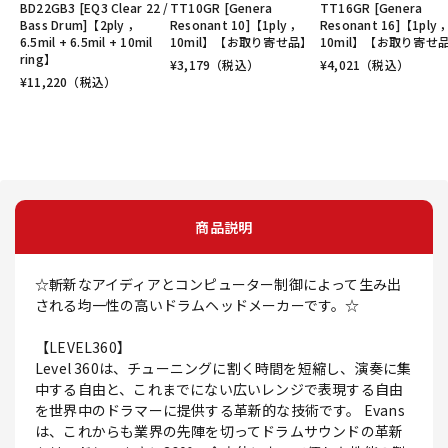
BD22GB3 [EQ3 Clear 22 /
TT10GR [Genera
TT16GR [Genera
Bass Drum]【2ply ，
Resonant 10]【1ply ，
Resonant 16]【1ply 
6.5mil + 6.5mil + 10mil
10mil】【お取り寄せ品】
10mil】【お取り寄せ
ring】
¥
3,179
（税込）
¥
4,021
（税込）
¥
11,220
（税込）
商品説明
☆斬新なアイディアとコンピューター制御によって生み出
される均一性の高いドラムヘッドメーカーです。☆
【LEVEL360】
Level 360は、チューニングに割く時間を短縮し、演奏に集
中する自由と、これまでにない広いレンジで表現する自由
を世界中のドラマーに提供する革新的な技術です。 Evans
は、これからも業界の先陣を切ってドラムサウンドの革新