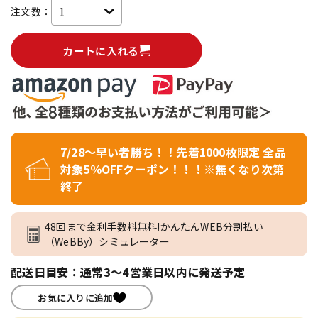
注文数：
カートに入れる
7/28～早い者勝ち！！先着1000枚限定 全品
対象5％OFFクーポン！！！※無くなり次第
終了
48回まで金利手数料無料!かんたんWEB分割払い
（WeBBy）シミュレーター
配送日目安：通常3～4営業日以内に発送予定
お気に入りに追加