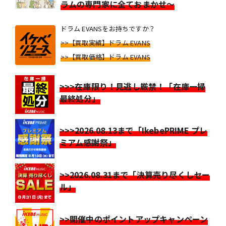
ラムの専門家に全ておまかせ～
ドラム EVANSをお持ちですか？
>>【買取実績】ドラム EVANS
>>【買取価格】ドラム EVANS
>>>在庫限り！見逃し厳禁！「在庫一掃
最終処分」
>>>2026.08.13まで「IkebePRIME プレ
ミアム感謝祭」
>>2026.08.31まで「決算売り尽くしセー
ル」
>>開催中のポイントアップキャンペーン