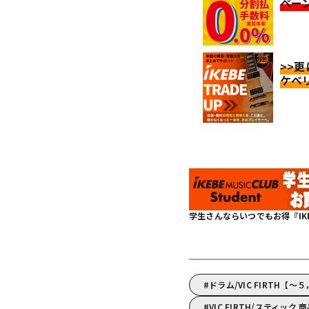
ペー
>>
ケベ
学生さんならいつでもお得『IKEBE 
ドラム/VIC FIRTH【
VIC FIRTH/スティック 