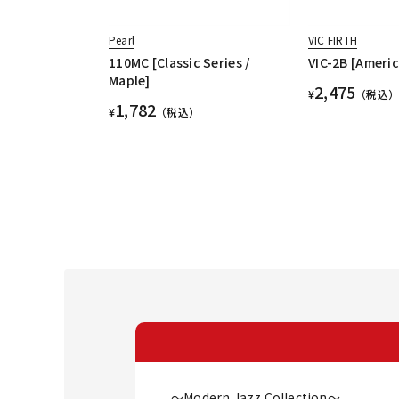
Pearl
VIC FIRTH
110MC [Classic Series /
VIC-2B [Americ
Maple]
2,475
¥
（税込）
1,782
¥
（税込）
～Modern Jazz Collection～