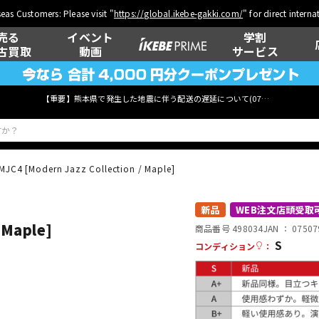
eas Customers: Please visit "
https://global.ikebe-gakki.com/
" for direct intern
売る
イベント
学割
古買取
動画
サービス
【重要】熊本県で発生した地震に伴う配送の遅延について(
07月29日
更新)
MJC4 [Modern Jazz Collection / Maple]
ベース
ウクレレ
新品
WEB注文店頭受取
 Maple]
商品番号 498034
JAN ：
07507
S
コンディション
：
管楽器
その他楽器