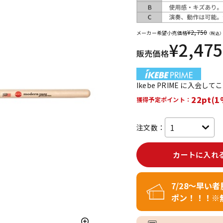
DTM オンラ
レコーディン
イン納品
グ機器
¥
2,750
メーカー希望小売価格
（税込
¥
2,475
販売価格
ジ
Ikebe PRIME に入会し
22pt(1
獲得予定ポイント：
注文数：
カートに入れ
7/28～早い
ポン！！！※