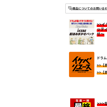
商品についてのお問い合
>>
ッテ
せ～
ドラム
>>【買
>>【買
>>