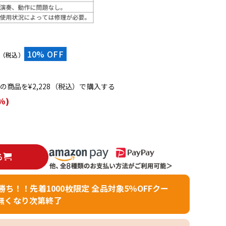
配信/ライブ
楽器アクセサ
機器
リ
）
10% OFF
（税込）
てこの商品を¥2,228（税込）で購入する
%)
る
者勝ち！！先着1000枚限定 全品対象5％OFFクー
無くなり次第終了