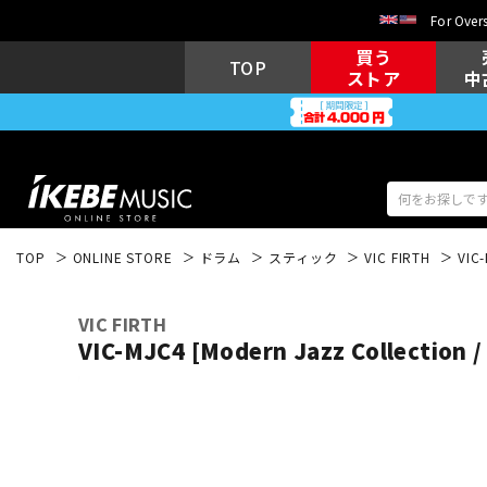
For Overs
買う
TOP
ストア
中
TOP
ONLINE STORE
ドラム
スティック
VIC FIRTH
VIC-
アコギ/エレ
エレキギター
アコ
VIC FIRTH
VIC-MJC4 [Modern Jazz Collection /
キーボード
電子ピアノ