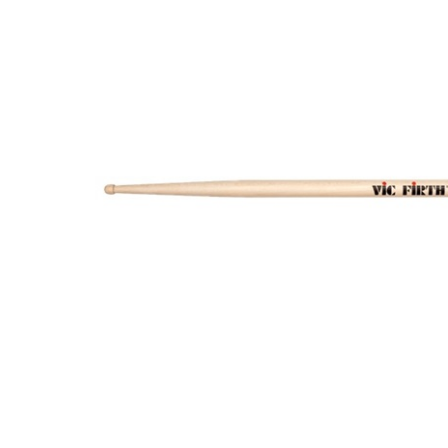
DJ機器
DTM
中古
ヴィンテー