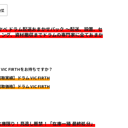
わせ
イケベ ドラム配送おまかせパック ～配送、設置、セ
ィング、資材撤収までドラムの専門家に全ておまか
 VIC FIRTHをお持ちですか？
取実績】ドラム VIC FIRTH
取価格】ドラム VIC FIRTH
>在庫限り！見逃し厳禁！「在庫一掃 最終処分」