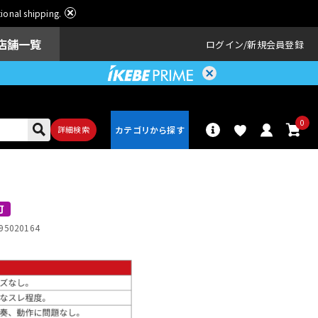
ational shipping.
店舗一覧
ログイン
新規会員登録
0
詳細検索
パーカッショ
ドラム
ン
可
95020164
アンプ
エフェクター