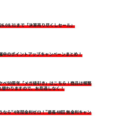
026.08.31まで「決算売り尽くしセール」
開催中のポイントアップキャンペーンまとめ！
イケベ50周年「メガ値引き」はこちら！商品は頻繁
れ替わりますので、お見逃しなく！
迷うなら“4年間金利ゼロ！”最長48回 無金利キャン