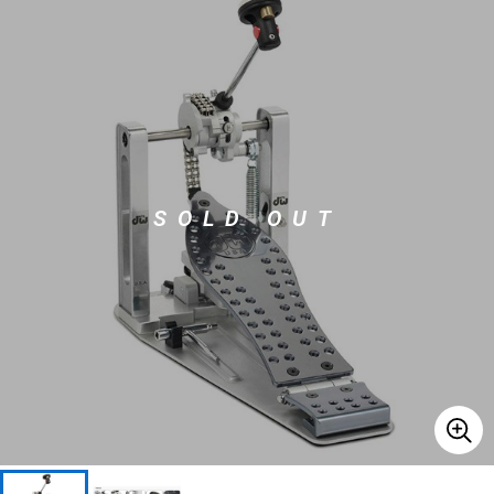
ベース
ウクレレ
ドラム
パーカッション
キーボード
電子ピアノ
SOLD OUT
管楽器
その他楽器
アンプ
エフェクター
DJ機器
DTM