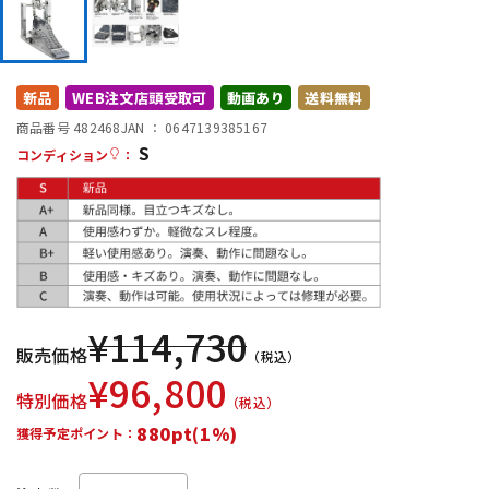
DTM オンライン納品
レコーディング機器
配信/ライブ機器
楽器アクセサリ
新品
WEB注文店頭受取可
動画あり
送料無料
商品番号 482468
JAN ：
0647139385167
S
コンディション
：
中古
ヴィンテージ
¥
114,730
販売価格
（税込）
¥
96,800
特別価格
（税込）
880pt(1%)
獲得予定ポイント：