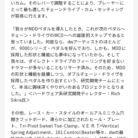
いカム。そのレバーで調整することにより、プレーヤーに
とって最も適したチェーンドライブ・カム・セッティング
が容易に行えます。
「我々がMDDペダルを導入したとき、これが次のペダル～
チェーン・ドライヴのMCD～への論理的ステップであると
思っていました。何故なら、dwアーティストのほとんど
が、9000シリーズ・ペダルを好んでおり、しかも、MDDに
採用した形状と機能にも夢中になっていたから。そして
我々は、ダイレクト・ドライブのフィーリングを好まない
ドラマーが多々いることもリサーチ済み。そのため、MDD
の形状と機能を踏襲しつつ、ダブルチェーン・ドライヴを
採用したペダルを作り出すという、研究開発チームにとっ
て、本当に興味深くやりがいのあるプロジェクトとなりま
した。」＜ハードウェア系研究開発ディレクター：Rich
Sikra氏＞
その他、レース・カー・スタイルのオールアルミニウム穴
開きフットボード、滑らかに加工されたヒール・プレー
ト、Tri-Pivot Swivel Toe-Clamp、V. E. R. T.=Vertical
Spring Adjustment、101 Control Beater等々、dwの最