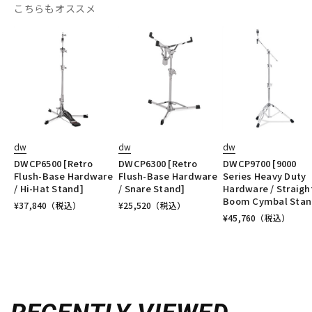
こちらもオススメ
dw
dw
dw
DWCP6500 [Retro
DWCP6300 [Retro
DWCP9700 [9000
Flush-Base Hardware
Flush-Base Hardware
Series Heavy Duty
/ Hi-Hat Stand]
/ Snare Stand]
Hardware / Straigh
Boom Cymbal Stan
¥
37,840
（税込）
¥
25,520
（税込）
¥
45,760
（税込）