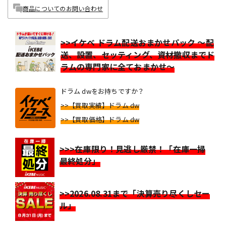
商品についてのお問い合わせ
>>イケベ ドラム配送おまかせパック ～配
送、設置、セッティング、資材撤収までド
ラムの専門家に全ておまかせ～
ドラム dwをお持ちですか？
>>【買取実績】ドラム dw
>>【買取価格】ドラム dw
>>>在庫限り！見逃し厳禁！「在庫一掃
最終処分」
>>2026.08.31まで「決算売り尽くしセー
ル」