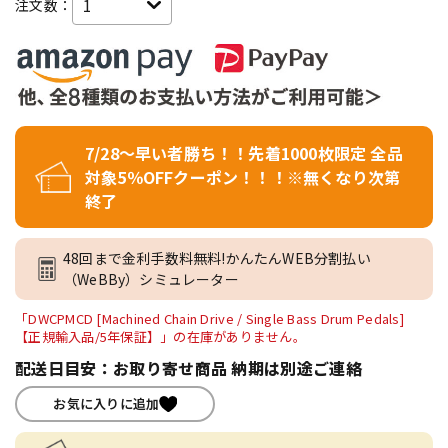
注文数：
7/28～早い者勝ち！！先着1000枚限定 全品
対象5％OFFクーポン！！！※無くなり次第
終了
48回まで金利手数料無料!かんたんWEB分割払い
（WeBBy）シミュレーター
「DWCPMCD [Machined Chain Drive / Single Bass Drum Pedals]
【正規輸入品/5年保証】」の在庫がありません。
配送日目安：お取り寄せ商品 納期は別途ご連絡
お気に入りに追加