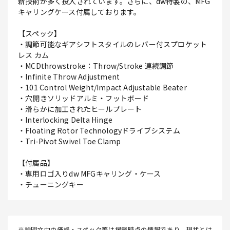
新技術が多く投入されています。さらに、dw特製の、MFG
キャリングケース付属しております。
【スペック】
・調節可能なギアシフトスタイルのレバー付スプロケット
レス カム
・MCDthrowstroke：Throw/Stroke 連続調節
・Infinite Throw Adjustment
・101 Control Weight/Impact Adjustable Beater
・穴開きソリッドアルミ・フットボード
・滑らかに加工されたヒールプレート
・Interlocking Delta Hinge
・Floating Rotor Technologyドライブシステム
・Tri-Pivot Swivel Toe Clamp
【付属品】
・専用ロゴ入りdw MFGキャリング・ケース
・チューニングキー
※説明文中の価格・スペック等は掲載時点の情報であり、現状とは