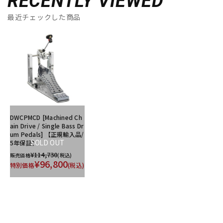
RECENTLY VIEWED
最近チェックした商品
DWCPMCD [Machined Ch
ain Drive / Single Bass Dr
um Pedals] 【正規輸入品/
5年保証】
SOLD OUT
¥114,730
販売価格
(税込)
¥96,800
特別価格
(税込)