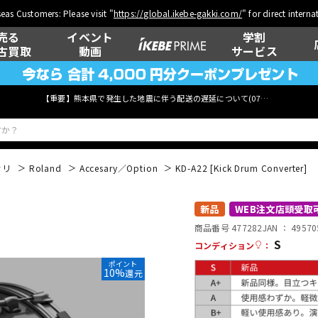
eas Customers: Please visit "
https://global.ikebe-gakki.com/
" for direct intern
売る
イベント
学割
古買取
動画
サービス
【重要】熊本県で発生した地震に伴う配送の遅延について(
07月29日
更新)
サリ
Roland
Accesary／Option
KD-A22 [Kick Drum Converter]
ベース
ウクレレ
新品
WEB注文店頭受取
商品番号 477282
JAN ：
49570
S
コンディション
：
ポイント
管楽器
その他楽器
10%
還元