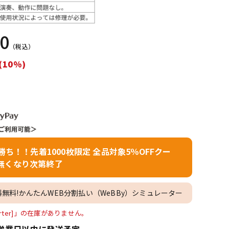
配信/ライブ
楽器アクセサ
機器
リ
70
（税込）
(10%)
者勝ち！！先着1000枚限定 全品対象5％OFFクー
無くなり次第終了
料無料!かんたんWEB分割払い（WeBBy）シミュレーター
onverter]」の在庫がありません。
営業日以内に発送予定