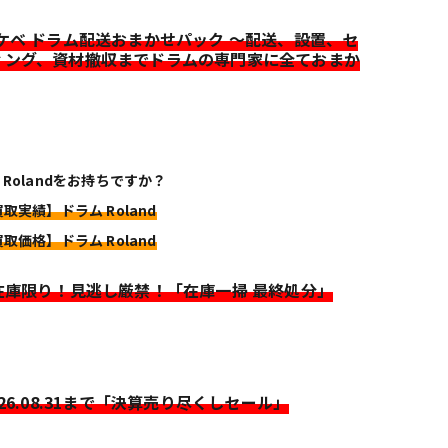
イケベ ドラム配送おまかせパック ～配送、設置、セ
ィング、資材撤収までドラムの専門家に全ておまか
 Rolandをお持ちですか？
買取実績】ドラム Roland
買取価格】ドラム Roland
>在庫限り！見逃し厳禁！「在庫一掃 最終処分」
026.08.31まで「決算売り尽くしセール」