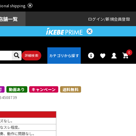
ational shipping.
店舗一覧
ログイン
新規会員登録
0
詳細検索
パーカッショ
ドラム
ン
可
動画あり
キャンペーン
送料無料
54508739
アンプ
エフェクター