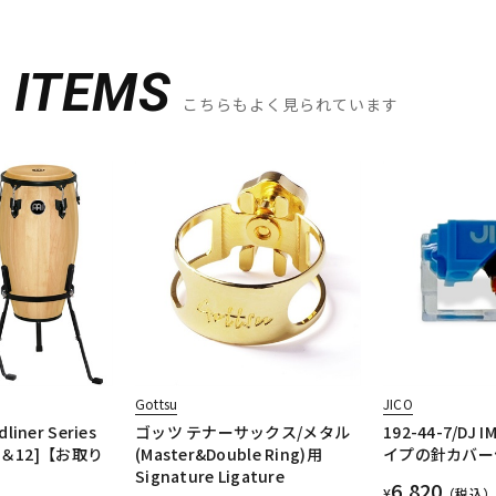
D
ITEMS
こちらもよく見られています
Gottsu
JICO
liner Series
ゴッツ テナーサックス/メタル
192-44-7/DJ I
 11＆12]【お取り
(Master&Double Ring)用
イプの針カバー
Signature Ligature
6,820
¥
（税込）