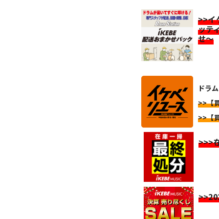
>>
ッテ
せ～
ドラム
>>【
>>【
>>
>>2