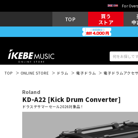
For Overs
買う
TOP
ストア
中
TOP
ONLINE STORE
ドラム
電子ドラム
電子ドラムアクセ
アコギ/エレ
エレキギター
アコ
Roland
KD-A22 [Kick Drum Converter]
ドラステサマーセール2026対象品！
キーボード
電子ピアノ