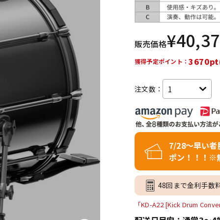
DTM オンラ
レコーディン
イン納品
グ機器
¥
40,3
販売価格
ジ
3670pt
獲得予定ポイント：
注文数：
7/28～早い
ポン！！！※
48回まで金利手数
「KD-A22 [Kick Drum C
配送日目安：通常3～4