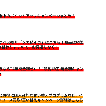
開催中のポイントアップキャンペーンまとめ！
イケベ50周年「メガ値引き」はこちら！商品は頻繁
れ替わりますので、お見逃しなく！
迷うなら“4年間金利ゼロ！”最長48回 無金利キャン
ン
更にお得に購入可能な買い替えプログラムなど、イ
リユース買取/買い替えキャンペーン詳細はこちら