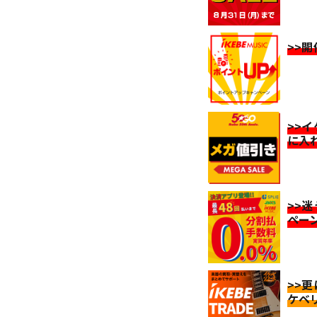
>>
>>
に入
>>
ペー
>>
ケベ