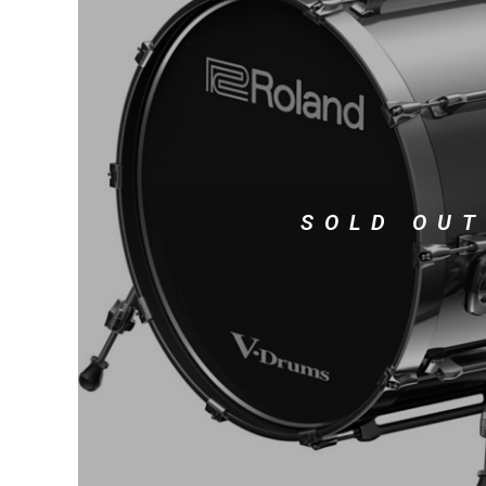
DJ機器
DTM
中古
ヴィンテー
SOLD OUT