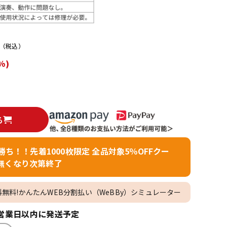
配信/ライブ
楽器アクセサ
機器
リ
（税込）
%)
る
者勝ち！！先着1000枚限定 全品対象5％OFFクー
無くなり次第終了
料無料!かんたんWEB分割払い（WeBBy）シミュレーター
営業日以内に発送予定