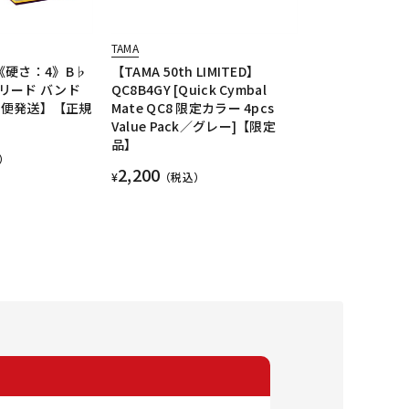
TAMA
《硬さ：4》B♭
【TAMA 50th LIMITED】
リード バンド
QC8B4GY [Quick Cymbal
宅配便発送】【正規
Mate QC8 限定カラー 4pcs
Value Pack／グレー]【限定
品】
）
2,200
¥
（税込）