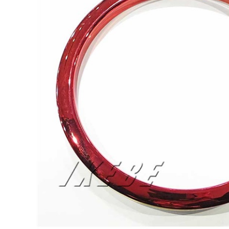
DJ機器
DTM
中古
ヴィンテー