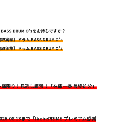
BASS DRUM O'sをお持ちですか？
取実績】ドラム BASS DRUM O's
取価格】ドラム BASS DRUM O's
>在庫限り！見逃し厳禁！「在庫一掃 最終処分」
2026.08.13まで「IkebePRIME プレミアム感謝