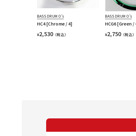
BASS DRUM O's
BASS DRUM O's
HC4 [Chrome / 4]
HCG6 [Green / 
2,530
2,750
¥
（税込）
¥
（税込）