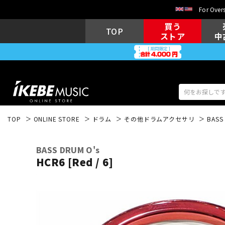
For Overs
買う
TOP
ストア
中
TOP
ONLINE STORE
ドラム
その他ドラムアクセサリ
BASS
アコギ/エレ
エレキギター
アコ
BASS DRUM O's
HCR6 [Red / 6]
キーボード
電子ピアノ