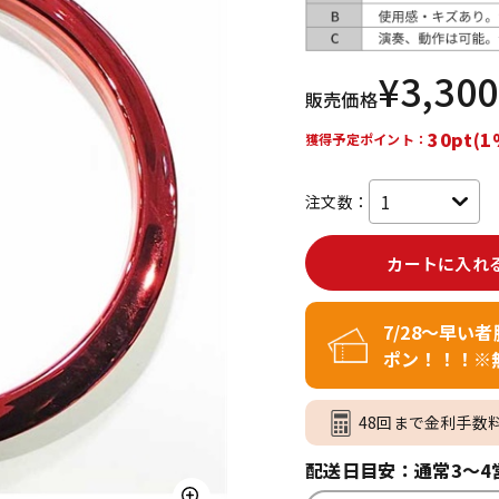
DTM オンラ
レコーディン
イン納品
グ機器
¥
3,300
販売価格
ジ
30pt(1
獲得予定ポイント：
注文数：
カートに入れ
7/28～早い
ポン！！！※
48回まで金利手数
配送日目安：通常3～4