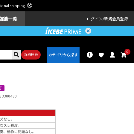
ational shipping.
店舗一覧
ログイン
新規会員登録
0
詳細検索
パーカッショ
ドラム
ン
可
83300489
アンプ
エフェクター