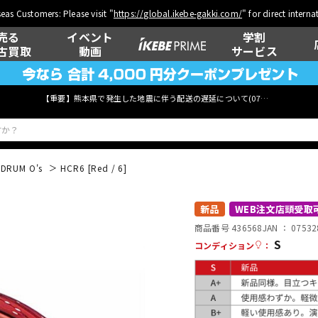
eas Customers: Please visit "
https://global.ikebe-gakki.com/
" for direct intern
売る
イベント
学割
古買取
動画
サービス
【重要】熊本県で発生した地震に伴う配送の遅延について(
07月29日
更新)
 DRUM O's
HCR6 [Red / 6]
ベース
ウクレレ
新品
WEB注文店頭受取
商品番号 436568
JAN ：
07532
S
コンディション
：
管楽器
その他楽器