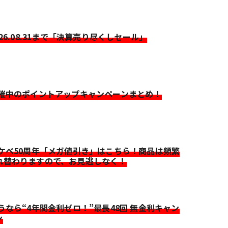
026.08.31まで「決算売り尽くしセール」
開催中のポイントアップキャンペーンまとめ！
イケベ50周年「メガ値引き」はこちら！商品は頻繁
れ替わりますので、お見逃しなく！
迷うなら“4年間金利ゼロ！”最長48回 無金利キャン
ン