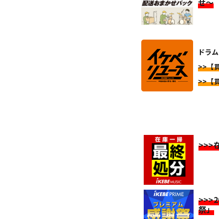
せ～
ドラム 
>>【買
>>【買
>>
>>>
祭」