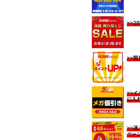
>>2
>>
>>
に入
>>
ペー